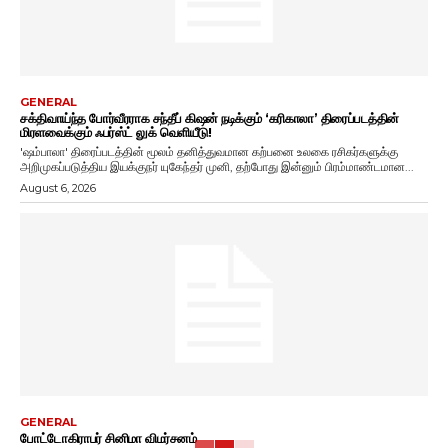
GENERAL
சக்திவாய்ந்த போர்வீரராக சந்தீப் கிஷன் நடிக்கும் ‘கரிகாலா’ திரைப்படத்தின்
மிரளவைக்கும் ஃபர்ஸ்ட் லுக் வெளியீடு!
'ஷம்பாலா' திரைப்படத்தின் மூலம் தனித்துவமான கற்பனை உலகை ரசிகர்களுக்கு
அறிமுகப்படுத்திய இயக்குநர் யுகேந்தர் முனி, தற்போது இன்னும் பிரம்மாண்டமான...
August 6, 2026
GENERAL
போட்டோகிராபர் சினிமா விமர்சனம்