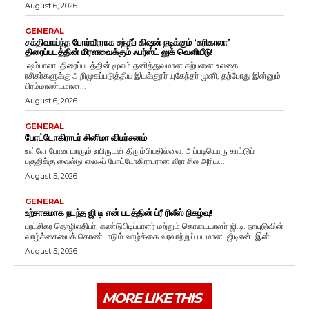
August 6, 2026
GENERAL
சக்திவாய்ந்த போர்வீரராக சந்தீப் கிஷன் நடிக்கும் ‘கரிகாலா’
திரைப்படத்தின் மிரளவைக்கும் ஃபர்ஸ்ட் லுக் வெளியீடு!
'ஷம்பாலா' திரைப்படத்தின் மூலம் தனித்துவமான கற்பனை உலகை
ரசிகர்களுக்கு அறிமுகப்படுத்திய இயக்குநர் யுகேந்தர் முனி, தற்போது இன்னும்
பிரம்மாண்டமான...
August 6, 2026
GENERAL
போட்டோகிராபர் சினிமா விமர்சனம்
உள்ளே போன யாரும் உயிருடன் திரும்பியதில்லை. அப்படியொரு காட்டுப்
பகுதிக்கு வைல்டு லைஃப் போட்டோகிராபரான வீரா சில அரிய...
August 5, 2026
GENERAL
உற்சாகமாக நடந்த ஜி டி என் படத்தின் ப்ரீ ரிலீஸ் நிகழ்வு!
புரட்சிகர தொழிலதிபர், கண்டுபிடிப்பாளர் மற்றும் கொடையாளர் ஜி.டி. நாயுடுவின்
வாழ்க்கையைக் கொண்டாடும் வாழ்க்கை வரலாற்றுப் படமான 'ஜிடிஎன்' இன்...
August 5, 2026
MORE LIKE THIS