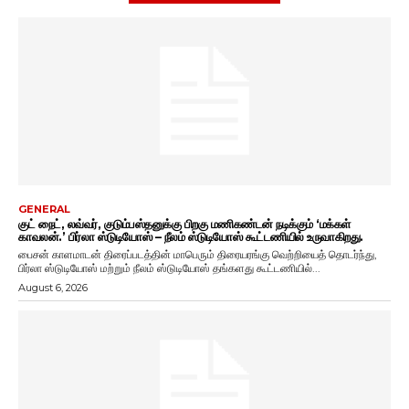
GENERAL
குட் நைட், லவ்வர், குடும்பஸ்தனுக்கு பிறகு மணிகண்டன் நடிக்கும் ‘மக்கள்
காவலன்.’ பிர்லா ஸ்டுடியோஸ் – நீலம் ஸ்டுடியோஸ் கூட்டணியில் உருவாகிறது.
பைசன் காளமாடன் திரைப்படத்தின் மாபெரும் திரையரங்கு வெற்றியைத் தொடர்ந்து,
பிர்லா ஸ்டுடியோஸ் மற்றும் நீலம் ஸ்டுடியோஸ் தங்களது கூட்டணியில்...
August 6, 2026