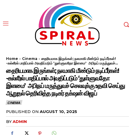
Home
Cinema
தைரியமாக இருங்கள்; நலமாகி மீண்டும் நடிப்பீர்கள்!
-கல்லீரல் பாதிப்பால் அவதிப்படும் 'துள்ளுவதோ இளமை' அபிநய் மருத்துவச்...
தைரியமாக இருங்கள்; நலமாகி மீண்டும் நடிப்பீர்கள்!
-கல்லீரல் பாதிப்பால் அவதிப்படும் ‘துள்ளுவதோ
இளமை’ அபிநய் மருத்துவச் செலவுக்கு உதவி செய்து
ஆறுதல் தெரிவித்த நடிகர் தக்‌ஷன் விஜய்
CINEMA
PUBLISHED ON
AUGUST 10, 2025
BY
ADMIN