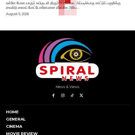
உள்ளே போன யாரும் உயிருடன் திரும்பியதில்லை. அப்படியொரு காட்டுப் பகுதிக்கு
வைல்டு லைஃப் போட்டோகிராபரான வீரா சில அரிய...
August 5, 2026
News & Views
HOME
GENERAL
CINEMA
MOVIE REVIEW