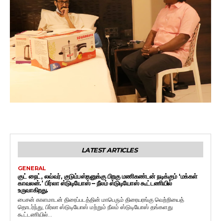
LATEST ARTICLES
GENERAL
குட் நைட், லவ்வர், குடும்பஸ்தனுக்கு பிறகு மணிகண்டன் நடிக்கும் ‘மக்கள்
காவலன்.’ பிர்லா ஸ்டுடியோஸ் – நீலம் ஸ்டுடியோஸ் கூட்டணியில்
உருவாகிறது.
பைசன் காளமாடன் திரைப்படத்தின் மாபெரும் திரையரங்கு வெற்றியைத்
தொடர்ந்து, பிர்லா ஸ்டுடியோஸ் மற்றும் நீலம் ஸ்டுடியோஸ் தங்களது
கூட்டணியில்...