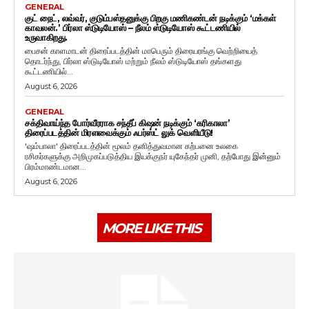
GENERAL
குட் நைட், லவ்வர், குடும்பஸ்தனுக்கு பிறகு மணிகண்டன் நடிக்கும் ‘மக்கள்
காவலன்.’ பிர்லா ஸ்டுடியோஸ் – நீலம் ஸ்டுடியோஸ் கூட்டணியில்
உருவாகிறது.
பைசன் காளமாடன் திரைப்படத்தின் மாபெரும் திரையரங்கு வெற்றியைத்
தொடர்ந்து, பிர்லா ஸ்டுடியோஸ் மற்றும் நீலம் ஸ்டுடியோஸ் தங்களது
கூட்டணியில்...
August 6, 2026
GENERAL
சக்திவாய்ந்த போர்வீரராக சந்தீப் கிஷன் நடிக்கும் ‘கரிகாலா’
திரைப்படத்தின் மிரளவைக்கும் ஃபர்ஸ்ட் லுக் வெளியீடு!
'ஷம்பாலா' திரைப்படத்தின் மூலம் தனித்துவமான கற்பனை உலகை
ரசிகர்களுக்கு அறிமுகப்படுத்திய இயக்குநர் யுகேந்தர் முனி, தற்போது இன்னும்
பிரம்மாண்டமான...
August 6, 2026
MORE LIKE THIS