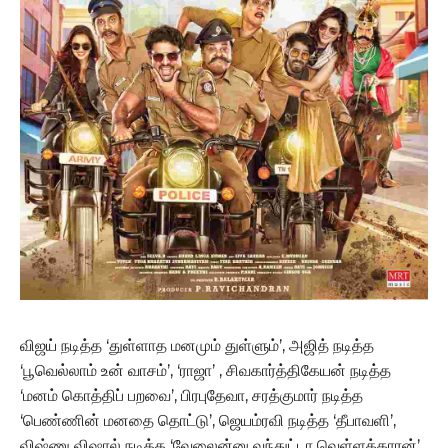
விஜய் நடித்த ‘துள்ளாத மனமும் துள்ளும்’, அஜித் நடித்த
‘பூவெல்லாம் உன் வாசம்’, ‘ராஜா’ , சிவகார்த்திகேயன் நடித்த
‘மனம் கொத்திப் பறவை’, பிரபுதேவா, சரத்குமார் நடித்த
‘பெண்ணின் மனதை தொட்டு’, ஜெயம்ரவி நடித்த ‘தீபாவளி’,
விஷ்ணு விஷால் நடித்த ‘வேலைன்னு வந்துட்டா வெள்ளக்காரன்’