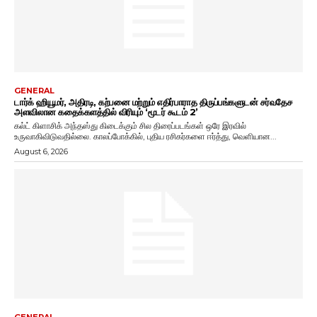
GENERAL
டார்க் ஹியூமர், அதிரடி, கற்பனை மற்றும் எதிர்பாராத திருப்பங்களுடன் சர்வதேச
அளவிலான கதைக்களத்தில் விரியும் ‘மூடர் கூடம் 2’
கல்ட் கிளாசிக் அந்தஸ்து கிடைக்கும் சில திரைப்படங்கள் ஒரே இரவில்
உருவாகிவிடுவதில்லை. காலப்போக்கில், புதிய ரசிகர்களை ஈர்த்து, வெளியான...
August 6, 2026