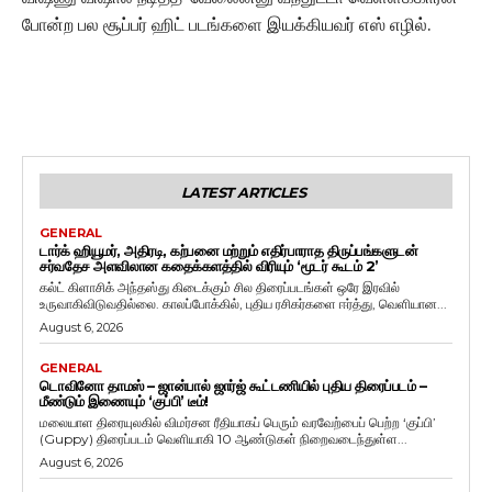
போன்ற பல சூப்பர் ஹிட் படங்களை இயக்கியவர் எஸ் எழில்.
LATEST ARTICLES
GENERAL
டார்க் ஹியூமர், அதிரடி, கற்பனை மற்றும் எதிர்பாராத திருப்பங்களுடன்
சர்வதேச அளவிலான கதைக்களத்தில் விரியும் ‘மூடர் கூடம் 2’
கல்ட் கிளாசிக் அந்தஸ்து கிடைக்கும் சில திரைப்படங்கள் ஒரே இரவில்
உருவாகிவிடுவதில்லை. காலப்போக்கில், புதிய ரசிகர்களை ஈர்த்து, வெளியான...
August 6, 2026
GENERAL
டொவினோ தாமஸ் – ஜான்பால் ஜார்ஜ் கூட்டணியில் புதிய திரைப்படம் –
மீண்டும் இணையும் ‘குப்பி’ டீம்!
மலையாள திரையுலகில் விமர்சன ரீதியாகப் பெரும் வரவேற்பைப் பெற்ற ‘குப்பி’
(Guppy) திரைப்படம் வெளியாகி 10 ஆண்டுகள் நிறைவடைந்துள்ள...
August 6, 2026