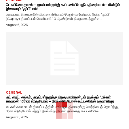
GENERAL
டொவினோ தாமஸ் – ஜான்பால் ஜார்ஜ் கூட்டணியில் புதிய திரைப்படம் – மீண்டும்
இணையும் ‘குப்பி’ டீம்!
மலையாள திரையுலகில் விமர்சன ரீதியாகப் பெரும் வரவேற்பைப் பெற்ற ‘குப்பி’
(Guppy) திரைப்படம் வெளியாகி 10 ஆண்டுகள் நிறைவடைந்துள்ள...
August 6, 2026
GENERAL
குட் நைட், லவ்வர், குடும்பஸ்தனுக்கு பிறகு மணிகண்டன் நடிக்கும் ‘மக்கள்
காவலன்.’ பிர்லா ஸ்டுடியோஸ் – நீலம் ஸ்டுடியோஸ் கூட்டணியில் உருவாகிறது.
பைசன் காளமாடன் திரைப்படத்தின் மாபெரும் திரையரங்கு வெற்றியைத் தொடர்ந்து,
பிர்லா ஸ்டுடியோஸ் மற்றும் நீலம் ஸ்டுடியோஸ் தங்களது கூட்டணியில்...
August 6, 2026