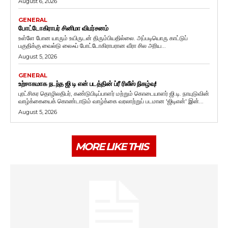
August 6, 2026
GENERAL
போட்டோகிராபர் சினிமா விமர்சனம்
உள்ளே போன யாரும் உயிருடன் திரும்பியதில்லை. அப்படியொரு காட்டுப்
பகுதிக்கு வைல்டு லைஃப் போட்டோகிராபரான வீரா சில அரிய...
August 5, 2026
GENERAL
உற்சாகமாக நடந்த ஜி டி என் படத்தின் ப்ரீ ரிலீஸ் நிகழ்வு!
புரட்சிகர தொழிலதிபர், கண்டுபிடிப்பாளர் மற்றும் கொடையாளர் ஜி.டி. நாயுடுவின்
வாழ்க்கையைக் கொண்டாடும் வாழ்க்கை வரலாற்றுப் படமான 'ஜிடிஎன்' இன்...
August 5, 2026
MORE LIKE THIS