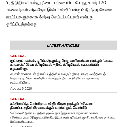
பிரதிநிதிகள் கல்லூரியை பார்வையிட்டபோது, சுமார் 170
மாணவர்கள் சர்வதேச இன்டர்ன்ஷிப் மற்றும் நிரந்தர வேலை
வாய்ப்புகளுக்காக தேர்வு செய்யப்பட்டனர் என்பது
குறிப்பிடத்தக்கது.
LATEST ARTICLES
GENERAL
குட் நைட், லவ்வர், குடும்பஸ்தனுக்கு பிறகு மணிகண்டன் நடிக்கும் ‘மக்கள்
காவலன்.’ பிர்லா ஸ்டுடியோஸ் – நீலம் ஸ்டுடியோஸ் கூட்டணியில்
உருவாகிறது.
பைசன் காளமாடன் திரைப்படத்தின் மாபெரும் திரையரங்கு வெற்றியைத்
தொடர்ந்து, பிர்லா ஸ்டுடியோஸ் மற்றும் நீலம் ஸ்டுடியோஸ் தங்களது
கூட்டணியில்...
August 6, 2026
GENERAL
சக்திவாய்ந்த போர்வீரராக சந்தீப் கிஷன் நடிக்கும் ‘கரிகாலா’
திரைப்படத்தின் மிரளவைக்கும் ஃபர்ஸ்ட் லுக் வெளியீடு!
'ஷம்பாலா' திரைப்படத்தின் மூலம் தனித்துவமான கற்பனை உலகை
ரசிகர்களுக்கு அறிமுகப்படுத்திய இயக்குநர் யுகேந்தர் முனி, தற்போது இன்னும்
பிரம்மாண்டமான...