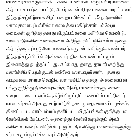
மாணவர்கள் உருவாக்கிய கலைப்பணிகள் மற்றும் சிற்பங்களை
ஆர்வமாக பார்வையிட்டு, அவர்களின் திறமைகளை பாராட்டினார்.
இந்த நிகழ்விற்காக சிறப்பாக தயாரிக்கப்பட்ட, 5 நாடுகளின்
உணவுகளையும் ஸ்ரீலீலா சுவைத்து மகிழ்ந்தார். பல்வேறு
சுவைகள் குறித்து தனது விருப்பங்களை பகிர்ந்து கொண்டு,
உலக நாடுகளின் உணவுகளை அறிந்து ரசிப்பதில் உள்ள தனது
ஆர்வத்தையும் ஶ்ரீலீலா மாணவர்களுடன் பகிர்ந்துகொண்டார்.
இந்த நிகழ்ச்சியில் அன்னையர் தின கொண்டாட்டமும்
இணைத்து நடத்தப்பட்டது. அப்போது தனது தாயார் குறித்து
உணர்ச்சிப் பெருக்குடன் ஸ்ரீலீலா உரையாற்றினார். . தனது
வாழ்க்கை மற்றும் தொழில் வளர்ச்சியில் தனது அன்னையின்
பங்கு குறித்து நினைவுகூர்ந்த அவர், மாணவர்களுடனான
உரையாடலை மேலும் நெகிழ்ச்சியூட்டும் வகையில் மாற்றினார்.
மாணவர்கள் அவரது உடற்பயிற்சி நடைமுறை, உணவுப் பழக்கம்,
திரைப்பட பயணம் மற்றும் தனிப்பட்ட விருப்பங்கள் குறித்து பல
கேள்விகள் கேட்டனர். அனைத்து கேள்விகளுக்கும் அவர்
எளிமையாகவும் மகிழ்ச்சியுடனும் பதிலளித்து, மாணவர்களுக்கு
உற்சாகமும் நம்பிக்கையும் அளித்தார்.