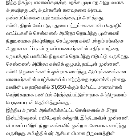
இந்த நிகழ்வு மாணவர்களுக்கு மறக்க முடியாத அனுபவமாக
அமைந்ததுடன், அவர்களின் கனவுகளை அடைய
தன்னம்பிக்கையையும் ஊக்கத்தையும் அளித்தது.
கல்வி, திறன் மேம்பாடு, புதுமை மற்றும் உலகளாவிய தொழில்
வாய்ப்புகளில் சென்னைஸ் அமிர்தா தொடர்ந்து முன்னணி
நிறுவனமாக திகழ்கிறது. செய்முறை கல்வி மற்றும் சர்வதேச
அனுபவ வாய்ப்புகள் மூலம் மாணவர்களின் எதிர்காலத்தை
உருவாக்கும் பணியில் நிறுவனம் தொடர்ந்து ஈடுபட்டு வருகிறது.
சென்னைஸ் அமிர்தா கல்விக் குழுமம், நாட்டின் முன்னணி
கல்வி நிறுவனங்களில் ஒன்றாக வளர்ந்து, ஆயிரக்கணக்கான
மாணவர்களின் வாழ்க்கையில் மாற்றத்தை உருவாக்கியுள்ளது.
உலகின் பல நாடுகளில் 31,650-க்கும் மேற்பட்ட மாணவர்கள்
வெற்றிகரமாக பணியில் அமர்த்தப்பட்டுள்ளதாக அந்நிறுவனம்
பெருமையுடன் தெரிவித்துள்ளது.
இந்திய அரசால் அங்கீகரிக்கப்பட்ட சென்னைஸ் அமிர்தா
இன்டர்நேஷனல் ஏவியேஷன் கல்லூரி, இந்தியாவின் முன்னணி
விமானப் பயிற்சி நிறுவனங்களில் ஒன்றாக வேகமாக வளர்ந்து
வருகிறது. சமீபத்தில் ஏர் ஆசியா விமான நிறுவனத்தின்