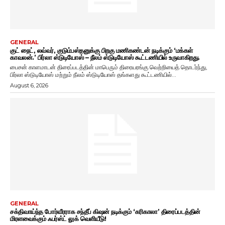
GENERAL
குட் நைட், லவ்வர், குடும்பஸ்தனுக்கு பிறகு மணிகண்டன் நடிக்கும் ‘மக்கள்
காவலன்.’ பிர்லா ஸ்டுடியோஸ் – நீலம் ஸ்டுடியோஸ் கூட்டணியில் உருவாகிறது.
பைசன் காளமாடன் திரைப்படத்தின் மாபெரும் திரையரங்கு வெற்றியைத் தொடர்ந்து,
பிர்லா ஸ்டுடியோஸ் மற்றும் நீலம் ஸ்டுடியோஸ் தங்களது கூட்டணியில்...
August 6, 2026
GENERAL
சக்திவாய்ந்த போர்வீரராக சந்தீப் கிஷன் நடிக்கும் ‘கரிகாலா’ திரைப்படத்தின்
மிரளவைக்கும் ஃபர்ஸ்ட் லுக் வெளியீடு!