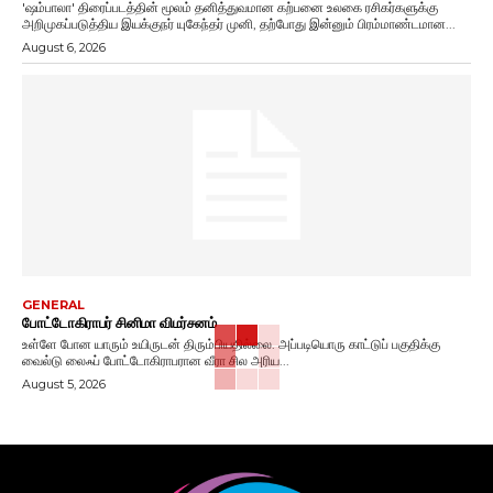
'ஷம்பாலா' திரைப்படத்தின் மூலம் தனித்துவமான கற்பனை உலகை ரசிகர்களுக்கு
அறிமுகப்படுத்திய இயக்குநர் யுகேந்தர் முனி, தற்போது இன்னும் பிரம்மாண்டமான...
August 6, 2026
GENERAL
போட்டோகிராபர் சினிமா விமர்சனம்
உள்ளே போன யாரும் உயிருடன் திரும்பியதில்லை. அப்படியொரு காட்டுப் பகுதிக்கு
வைல்டு லைஃப் போட்டோகிராபரான வீரா சில அரிய...
August 5, 2026