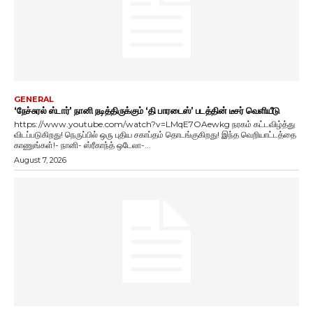
GENERAL
‘நேச்சுரல் ஸ்டார்’ நானி நடித்திருக்கும் ‘தி பாரடைஸ்’ படத்தின் டீசர் வெளியீடு
https://www.youtube.com/watch?v=LMqE7OAewkg நரகம் கட்டவிழ்த்து
விடப்படுகிறது! நெருப்பில் ஒரு புதிய சகாப்தம் தொடங்குகிறது! இந்த வெறியாட்டத்தை
காணுங்கள்!- நானி- ஸ்ரீகாந்த் ஒடேலா-...
August 7, 2026