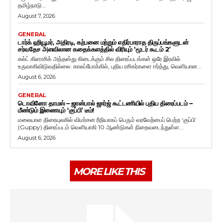
தமிழ்நாடு...
August 7, 2026
GENERAL
டார்க் ஹியூமர், அதிரடி, கற்பனை மற்றும் எதிர்பாராத திருப்பங்களுடன்
சர்வதேச அளவிலான கதைக்களத்தில் விரியும் ‘மூடர் கூடம் 2’
கல்ட் கிளாசிக் அந்தஸ்து கிடைக்கும் சில திரைப்படங்கள் ஒரே இரவில்
உருவாகிவிடுவதில்லை. காலப்போக்கில், புதிய ரசிகர்களை ஈர்த்து, வெளியான...
August 6, 2026
GENERAL
டொவினோ தாமஸ் – ஜான்பால் ஜார்ஜ் கூட்டணியில் புதிய திரைப்படம் –
மீண்டும் இணையும் ‘குப்பி’ டீம்!
மலையாள திரையுலகில் விமர்சன ரீதியாகப் பெரும் வரவேற்பைப் பெற்ற ‘குப்பி’
(Guppy) திரைப்படம் வெளியாகி 10 ஆண்டுகள் நிறைவடைந்துள்ள...
August 6, 2026
MORE LIKE THIS