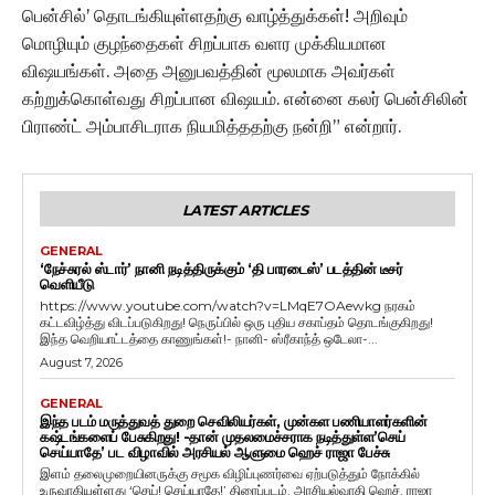
பென்சில்’ தொடங்கியுள்ளதற்கு வாழ்த்துக்கள்! அறிவும்
மொழியும் குழந்தைகள் சிறப்பாக வளர முக்கியமான
விஷயங்கள். அதை அனுபவத்தின் மூலமாக அவர்கள்
கற்றுக்கொள்வது சிறப்பான விஷயம். என்னை கலர் பென்சிலின்
பிராண்ட் அம்பாசிடராக நியமித்ததற்கு நன்றி” என்றார்.
LATEST ARTICLES
GENERAL
‘நேச்சுரல் ஸ்டார்’ நானி நடித்திருக்கும் ‘தி பாரடைஸ்’ படத்தின் டீசர்
வெளியீடு
https://www.youtube.com/watch?v=LMqE7OAewkg நரகம்
கட்டவிழ்த்து விடப்படுகிறது! நெருப்பில் ஒரு புதிய சகாப்தம் தொடங்குகிறது!
இந்த வெறியாட்டத்தை காணுங்கள்!- நானி- ஸ்ரீகாந்த் ஒடேலா-...
August 7, 2026
GENERAL
இந்த படம் மருத்துவத் துறை செவிலியர்கள், முன்கள பணியாளர்களின்
கஷ்டங்களைப் பேசுகிறது! -தான் முதலமைச்சராக நடித்துள்ள’செய்
செய்யாதே’ பட விழாவில் அரசியல் ஆளுமை ஹெச் ராஜா பேச்சு
இளம் தலைமுறையினருக்கு சமூக விழிப்புணர்வை ஏற்படுத்தும் நோக்கில்
உருவாகியுள்ளது ‘செய்! செய்யாதே!’ திரைப்படம். அரசியல்வாதி ஹெச். ராஜா