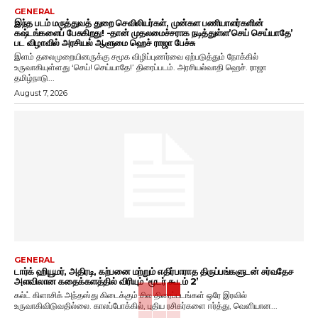
GENERAL
இந்த படம் மருத்துவத் துறை செவிலியர்கள், முன்கள பணியாளர்களின்
கஷ்டங்களைப் பேசுகிறது! -தான் முதலமைச்சராக நடித்துள்ள’செய் செய்யாதே’
பட விழாவில் அரசியல் ஆளுமை ஹெச் ராஜா பேச்சு
இளம் தலைமுறையினருக்கு சமூக விழிப்புணர்வை ஏற்படுத்தும் நோக்கில்
உருவாகியுள்ளது ‘செய்! செய்யாதே!’ திரைப்படம். அரசியல்வாதி ஹெச். ராஜா
தமிழ்நாடு...
August 7, 2026
GENERAL
டார்க் ஹியூமர், அதிரடி, கற்பனை மற்றும் எதிர்பாராத திருப்பங்களுடன் சர்வதேச
அளவிலான கதைக்களத்தில் விரியும் ‘மூடர் கூடம் 2’
கல்ட் கிளாசிக் அந்தஸ்து கிடைக்கும் சில திரைப்படங்கள் ஒரே இரவில்
உருவாகிவிடுவதில்லை. காலப்போக்கில், புதிய ரசிகர்களை ஈர்த்து, வெளியான...