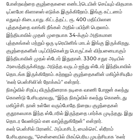
போன்றவற்றை குழந்தைகளை எண்டர்டெயின் செய்யும் விதமாக
டிப்ளமோ கிளாஸஸ் எடுக்க இருக்கிறோம். இங்கு கட்டணம்
எதுவும் கிடையாது. கிட்டத்தட்ட ரூ. 400 மதிப்பிலான
புத்தகத்தை வாங்கி நீங்கள் அதில் பயிற்சி பெறலாம்.
இந்தியாவில் முதன் முறையாக 34-க்கும் அதிகமான
புத்தகங்கள் மற்றும் ஒரு டிரெயினிங் மாடல் இங்கு இருக்கிறது.
குழந்தைகளின் படிப்பிற்கென்று பொருட்கள் விற்பனையாகும்
இந்தியாவின் முதல் ஸ்டோர் இதுதான். 3300 சதுர அடியில்
அமைந்திருக்கிறது. அடுத்த வருடம் ஐந்து ஸ்டோர் இந்தியாவில்
தொடங்க இருக்கிறோம். கற்றலும் குழந்தைகளின் மகிழ்ச்சியுமே
‘கலர் பென்சிலி’ன் நோக்கம்” என்றார்.
நிகழ்வில் சிறப்பு விருந்தினராக நடிகை வாணி போஜன் கலந்து
கொண்டு பேசியதாவது, “இந்த நிகழ்வில் கலந்து கொண்டது
மகிழ்ச்சி. நான் உள்ளே வரும்போதே நிறைய குழந்தைகள்
குதூகலமாக இந்த ஸ்டோரில் இருந்ததை பார்க்க முடிந்தது. இது
தொடர வேண்டும் என வாழ்த்துகிறேன்” என்றார்.
கலர் பென்சில் பிராண்ட் அம்பாசிடர், மைக்செட் ஸ்ரீராம்
பேசியதாவது, “சென்னையில் மிகப்பெரிய முயற்சியாக ‘கலர்