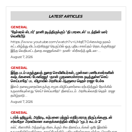
LATEST ARTICLES
GENERAL
‘நேச்சுரல் ஸ்டார்’ நானி நடித்திருக்கும் ‘தி பாரடைஸ்’ படத்தின் டீசர்
வெளியீடு
https://www.youtube.com/watch?v=LMqE7OAewkg நரகம்
கட்டவிழ்த்து விடப்படுகிறது! நெருப்பில் ஒரு புதிய சகாப்தம் தொடங்குகிறது!
இந்த வெறியாட்டத்தை காணுங்கள்!- நானி- ஸ்ரீகாந்த் ஒடேலா-...
August 7, 2026
GENERAL
இந்த படம் மருத்துவத் துறை செவிலியர்கள், முன்கள பணியாளர்களின்
கஷ்டங்களைப் பேசுகிறது! -தான் முதலமைச்சராக நடித்துள்ள’செய்
செய்யாதே’ பட விழாவில் அரசியல் ஆளுமை ஹெச் ராஜா பேச்சு
இளம் தலைமுறையினருக்கு சமூக விழிப்புணர்வை ஏற்படுத்தும் நோக்கில்
உருவாகியுள்ளது ‘செய்! செய்யாதே!’ திரைப்படம். அரசியல்வாதி ஹெச். ராஜா
தமிழ்நாடு...
August 7, 2026
GENERAL
டார்க் ஹியூமர், அதிரடி, கற்பனை மற்றும் எதிர்பாராத திருப்பங்களுடன்
சர்வதேச அளவிலான கதைக்களத்தில் விரியும் ‘மூடர் கூடம் 2’
கல்ட் கிளாசிக் அந்தஸ்து கிடைக்கும் சில திரைப்படங்கள் ஒரே இரவில்
உருவாகிவிடுவதில்லை. காலப்போக்கில், புதிய ரசிகர்களை ஈர்த்து, வெளியான...