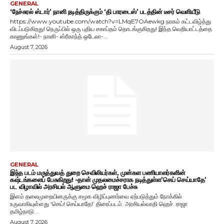
GENERAL
‘நேச்சுரல் ஸ்டார்’ நானி நடித்திருக்கும் ‘தி பாரடைஸ்’ படத்தின் டீசர் வெளியீடு
https://www.youtube.com/watch?v=LMqE7OAewkg நரகம் கட்டவிழ்த்து
விடப்படுகிறது! நெருப்பில் ஒரு புதிய சகாப்தம் தொடங்குகிறது! இந்த வெறியாட்டத்தை
காணுங்கள்!- நானி- ஸ்ரீகாந்த் ஒடேலா-...
August 7, 2026
GENERAL
இந்த படம் மருத்துவத் துறை செவிலியர்கள், முன்கள பணியாளர்களின்
கஷ்டங்களைப் பேசுகிறது! -தான் முதலமைச்சராக நடித்துள்ள’செய் செய்யாதே’
பட விழாவில் அரசியல் ஆளுமை ஹெச் ராஜா பேச்சு
இளம் தலைமுறையினருக்கு சமூக விழிப்புணர்வை ஏற்படுத்தும் நோக்கில்
உருவாகியுள்ளது ‘செய்! செய்யாதே!’ திரைப்படம். அரசியல்வாதி ஹெச். ராஜா
தமிழ்நாடு...
August 7, 2026