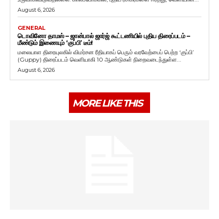
August 6, 2026
GENERAL
டொவினோ தாமஸ் – ஜான்பால் ஜார்ஜ் கூட்டணியில் புதிய திரைப்படம் –
மீண்டும் இணையும் ‘குப்பி’ டீம்!
மலையாள திரையுலகில் விமர்சன ரீதியாகப் பெரும் வரவேற்பைப் பெற்ற ‘குப்பி’
(Guppy) திரைப்படம் வெளியாகி 10 ஆண்டுகள் நிறைவடைந்துள்ள...
August 6, 2026
MORE LIKE THIS