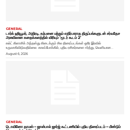
GENERAL
டார்க் ஹியூமர், அதிரடி, கற்பனை மற்றும் எதிர்பாராத திருப்பங்களுடன் சர்வதேச
அளவிலான கதைக்களத்தில் விரியும் ‘மூடர் கூடம் 2’
கல்ட் கிளாசிக் அந்தஸ்து கிடைக்கும் சில திரைப்படங்கள் ஒரே இரவில்
உருவாகிவிடுவதில்லை. காலப்போக்கில், புதிய ரசிகர்களை ஈர்த்து, வெளியான...
August 6, 2026
GENERAL
டொவினோ தாமஸ் – ஜான்பால் ஜார்ஜ் கூட்டணியில் புதிய திரைப்படம் – மீண்டும்