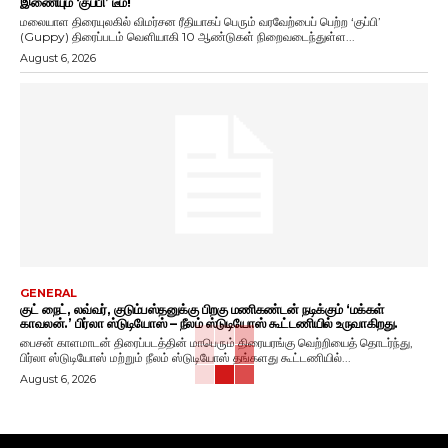
இணையும் ‘குப்பி’ டீம்!
மலையாள திரையுலகில் விமர்சன ரீதியாகப் பெரும் வரவேற்பைப் பெற்ற ‘குப்பி’
(Guppy) திரைப்படம் வெளியாகி 10 ஆண்டுகள் நிறைவடைந்துள்ள...
August 6, 2026
GENERAL
குட் நைட், லவ்வர், குடும்பஸ்தனுக்கு பிறகு மணிகண்டன் நடிக்கும் ‘மக்கள்
காவலன்.’ பிர்லா ஸ்டுடியோஸ் – நீலம் ஸ்டுடியோஸ் கூட்டணியில் உருவாகிறது.
பைசன் காளமாடன் திரைப்படத்தின் மாபெரும் திரையரங்கு வெற்றியைத் தொடர்ந்து,
பிர்லா ஸ்டுடியோஸ் மற்றும் நீலம் ஸ்டுடியோஸ் தங்களது கூட்டணியில்...
August 6, 2026