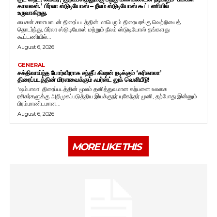
காவலன்.’ பிர்லா ஸ்டுடியோஸ் – நீலம் ஸ்டுடியோஸ் கூட்டணியில்
உருவாகிறது.
பைசன் காளமாடன் திரைப்படத்தின் மாபெரும் திரையரங்கு வெற்றியைத்
தொடர்ந்து, பிர்லா ஸ்டுடியோஸ் மற்றும் நீலம் ஸ்டுடியோஸ் தங்களது
கூட்டணியில்...
August 6, 2026
GENERAL
சக்திவாய்ந்த போர்வீரராக சந்தீப் கிஷன் நடிக்கும் ‘கரிகாலா’
திரைப்படத்தின் மிரளவைக்கும் ஃபர்ஸ்ட் லுக் வெளியீடு!
'ஷம்பாலா' திரைப்படத்தின் மூலம் தனித்துவமான கற்பனை உலகை
ரசிகர்களுக்கு அறிமுகப்படுத்திய இயக்குநர் யுகேந்தர் முனி, தற்போது இன்னும்
பிரம்மாண்டமான...
August 6, 2026
MORE LIKE THIS