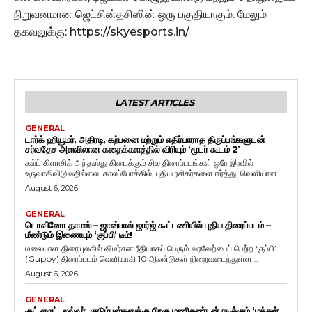
நிறுவனமான ஜெட்சின்தசிஸின் ஒரு பகுதியாகும். மேலும்
தகவலுக்கு: https://skyesports.in/
LATEST ARTICLES
GENERAL
டார்க் ஹியூமர், அதிரடி, கற்பனை மற்றும் எதிர்பாராத திருப்பங்களுடன்
சர்வதேச அளவிலான கதைக்களத்தில் விரியும் ‘மூடர் கூடம் 2’
கல்ட் கிளாசிக் அந்தஸ்து கிடைக்கும் சில திரைப்படங்கள் ஒரே இரவில்
உருவாகிவிடுவதில்லை. காலப்போக்கில், புதிய ரசிகர்களை ஈர்த்து, வெளியான...
August 6, 2026
GENERAL
டொவினோ தாமஸ் – ஜான்பால் ஜார்ஜ் கூட்டணியில் புதிய திரைப்படம் –
மீண்டும் இணையும் ‘குப்பி’ டீம்!
மலையாள திரையுலகில் விமர்சன ரீதியாகப் பெரும் வரவேற்பைப் பெற்ற ‘குப்பி’
(Guppy) திரைப்படம் வெளியாகி 10 ஆண்டுகள் நிறைவடைந்துள்ள...
August 6, 2026
GENERAL
குட் நைட், லவ்வர், குடும்பஸ்தனுக்கு பிறகு மணிகண்டன் நடிக்கும் ‘மக்கள்