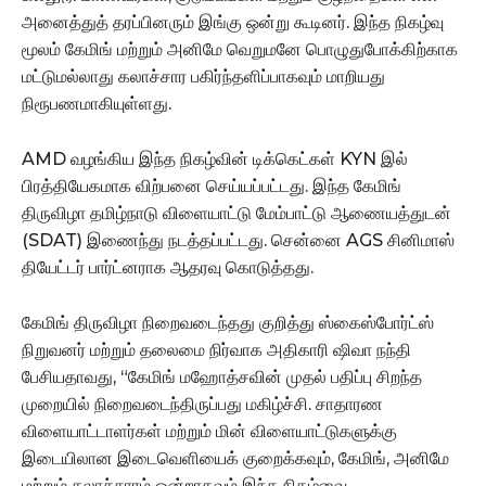
அனைத்துத் தரப்பினரும் இங்கு ஒன்று கூடினர். இந்த நிகழ்வு
மூலம் கேமிங் மற்றும் அனிமே வெறுமனே பொழுதுபோக்கிற்காக
மட்டுமல்லாது கலாச்சார பகிர்ந்தளிப்பாகவும் மாறியது
நிரூபணமாகியுள்ளது.
AMD வழங்கிய இந்த நிகழ்வின் டிக்கெட்கள் KYN இல்
பிரத்தியேகமாக விற்பனை செய்யப்பட்டது. இந்த கேமிங்
திருவிழா தமிழ்நாடு விளையாட்டு மேம்பாட்டு ஆணையத்துடன்
(SDAT) இணைந்து நடத்தப்பட்டது. சென்னை AGS சினிமாஸ்
தியேட்டர் பார்ட்னராக ஆதரவு கொடுத்தது.
கேமிங் திருவிழா நிறைவடைந்தது குறித்து ஸ்கைஸ்போர்ட்ஸ்
நிறுவனர் மற்றும் தலைமை நிர்வாக அதிகாரி ஷிவா நந்தி
பேசியதாவது, “கேமிங் மஹோத்சவின் முதல் பதிப்பு சிறந்த
முறையில் நிறைவடைந்திருப்பது மகிழ்ச்சி. சாதாரண
விளையாட்டாளர்கள் மற்றும் மின் விளையாட்டுகளுக்கு
இடையிலான இடைவெளியைக் குறைக்கவும், கேமிங், அனிமே
மற்றும் கலாச்சாரம் ஒன்றாகவும் இந்த நிகழ்வை