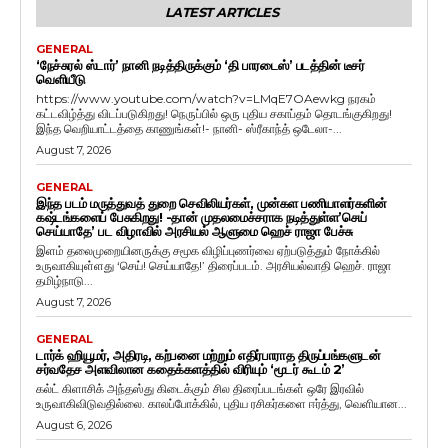
LATEST ARTICLES
GENERAL
‘நேச்சுரல் ஸ்டார்’ நானி நடித்திருக்கும் ‘தி பாரடைஸ்’ படத்தின் டீசர்
வெளியீடு
https://www.youtube.com/watch?v=LMqE7OAewkg நரகம்
கட்டவிழ்த்து விடப்படுகிறது! நெருப்பில் ஒரு புதிய சகாப்தம் தொடங்குகிறது!
இந்த வெறியாட்டத்தை காணுங்கள்!- நானி- ஸ்ரீகாந்த் ஒடேலா-...
August 7, 2026
GENERAL
இந்த படம் மருத்துவத் துறை செவிலியர்கள், முன்கள பணியாளர்களின்
கஷ்டங்களைப் பேசுகிறது! -தான் முதலமைச்சராக நடித்துள்ள’செய்
செய்யாதே’ பட விழாவில் அரசியல் ஆளுமை ஹெச் ராஜா பேச்சு
இளம் தலைமுறையினருக்கு சமூக விழிப்புணர்வை ஏற்படுத்தும் நோக்கில்
உருவாகியுள்ளது ‘செய்! செய்யாதே!’ திரைப்படம். அரசியல்வாதி ஹெச். ராஜா
தமிழ்நாடு...
August 7, 2026
GENERAL
டார்க் ஹியூமர், அதிரடி, கற்பனை மற்றும் எதிர்பாராத திருப்பங்களுடன்
சர்வதேச அளவிலான கதைக்களத்தில் விரியும் ‘மூடர் கூடம் 2’
கல்ட் கிளாசிக் அந்தஸ்து கிடைக்கும் சில திரைப்படங்கள் ஒரே இரவில்
உருவாகிவிடுவதில்லை. காலப்போக்கில், புதிய ரசிகர்களை ஈர்த்து, வெளியான...
August 6, 2026