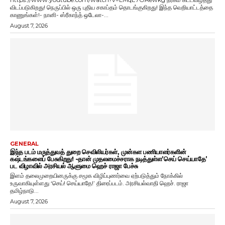
விடப்படுகிறது! நெருப்பில் ஒரு புதிய சகாப்தம் தொடங்குகிறது! இந்த வெறியாட்டத்தை
காணுங்கள்!- நானி- ஸ்ரீகாந்த் ஒடேலா-...
August 7, 2026
GENERAL
இந்த படம் மருத்துவத் துறை செவிலியர்கள், முன்கள பணியாளர்களின்
கஷ்டங்களைப் பேசுகிறது! -தான் முதலமைச்சராக நடித்துள்ள’செய் செய்யாதே’
பட விழாவில் அரசியல் ஆளுமை ஹெச் ராஜா பேச்சு
இளம் தலைமுறையினருக்கு சமூக விழிப்புணர்வை ஏற்படுத்தும் நோக்கில்
உருவாகியுள்ளது ‘செய்! செய்யாதே!’ திரைப்படம். அரசியல்வாதி ஹெச். ராஜா
தமிழ்நாடு...
August 7, 2026