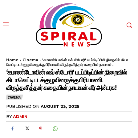
Home
Cinema
'கமாண்டோவின் லவ் ஸ்டோரி' படப்பிடிப்பின் நிறைவில் கிடா
வெட்டி படக்குழுவினருக்கு பிரியாணி விருந்தளித்தார் கதையின் நாயகன்...
‘கமாண்டோவின் லவ் ஸ்டோரி’ படப்பிடிப்பின் நிறைவில்
கிடா வெட்டி படக்குழுவினருக்கு பிரியாணி
விருந்தளித்தார் கதையின் நாயகன் வீர அன்பரசு!
CINEMA
PUBLISHED ON
AUGUST 23, 2025
BY
ADMIN