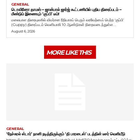
GENERAL
டொவினோ தாமஸ் – ஜான்பால் ஜார்ஜ் கூட்டணியில் புதிய திரைப்படம் –
மீண்டும் இணையும் ‘குப்பி’ டீம்!
மலையாள திரையுலகில் விமர்சன ரீதியாகப் பெரும் வரவேற்பைப் பெற்ற ‘குப்பி’
(Guppy) திரைப்படம் வெளியாகி 10 ஆண்டுகள் நிறைவடைந்துள்ள...
August 6, 2026
MORE LIKE THIS
GENERAL
‘நேச்சுரல் ஸ்டார்’ நானி நடித்திருக்கும் ‘தி பாரடைஸ்’ படத்தின் டீசர் வெளியீடு
https://www.youtube.com/watch?v=LMqE7OAewkg நரகம் கட்டவிழ்த்து