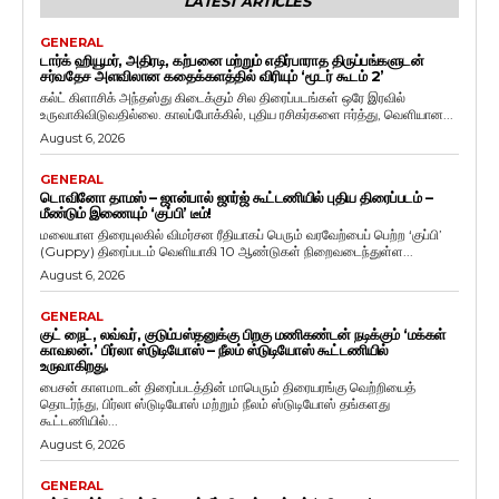
LATEST ARTICLES
GENERAL
டார்க் ஹியூமர், அதிரடி, கற்பனை மற்றும் எதிர்பாராத திருப்பங்களுடன்
சர்வதேச அளவிலான கதைக்களத்தில் விரியும் ‘மூடர் கூடம் 2’
கல்ட் கிளாசிக் அந்தஸ்து கிடைக்கும் சில திரைப்படங்கள் ஒரே இரவில்
உருவாகிவிடுவதில்லை. காலப்போக்கில், புதிய ரசிகர்களை ஈர்த்து, வெளியான...
August 6, 2026
GENERAL
டொவினோ தாமஸ் – ஜான்பால் ஜார்ஜ் கூட்டணியில் புதிய திரைப்படம் –
மீண்டும் இணையும் ‘குப்பி’ டீம்!
மலையாள திரையுலகில் விமர்சன ரீதியாகப் பெரும் வரவேற்பைப் பெற்ற ‘குப்பி’
(Guppy) திரைப்படம் வெளியாகி 10 ஆண்டுகள் நிறைவடைந்துள்ள...
August 6, 2026
GENERAL
குட் நைட், லவ்வர், குடும்பஸ்தனுக்கு பிறகு மணிகண்டன் நடிக்கும் ‘மக்கள்
காவலன்.’ பிர்லா ஸ்டுடியோஸ் – நீலம் ஸ்டுடியோஸ் கூட்டணியில்
உருவாகிறது.
பைசன் காளமாடன் திரைப்படத்தின் மாபெரும் திரையரங்கு வெற்றியைத்
தொடர்ந்து, பிர்லா ஸ்டுடியோஸ் மற்றும் நீலம் ஸ்டுடியோஸ் தங்களது
கூட்டணியில்...
August 6, 2026
GENERAL