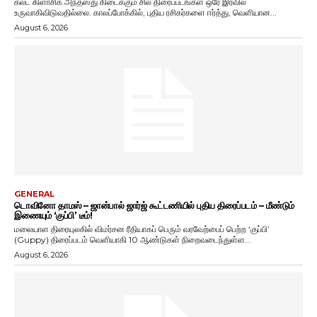
கல்ட் கிளாசிக் அந்தஸ்து கிடைக்கும் சில திரைப்படங்கள் ஒரே இரவில்
உருவாகிவிடுவதில்லை. காலப்போக்கில், புதிய ரசிகர்களை ஈர்த்து, வெளியான...
August 6, 2026
GENERAL
டொவினோ தாமஸ் – ஜான்பால் ஜார்ஜ் கூட்டணியில் புதிய திரைப்படம் – மீண்டும்
இணையும் ‘குப்பி’ டீம்!
மலையாள திரையுலகில் விமர்சன ரீதியாகப் பெரும் வரவேற்பைப் பெற்ற ‘குப்பி’
(Guppy) திரைப்படம் வெளியாகி 10 ஆண்டுகள் நிறைவடைந்துள்ள...
August 6, 2026