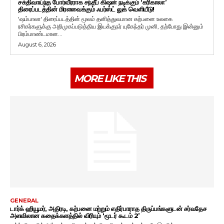
சக்திவாய்ந்த போர்வீரராக சந்தீப் கிஷன் நடிக்கும் ‘கரிகாலா’
திரைப்படத்தின் மிரளவைக்கும் ஃபர்ஸ்ட் லுக் வெளியீடு!
'ஷம்பாலா' திரைப்படத்தின் மூலம் தனித்துவமான கற்பனை உலகை
ரசிகர்களுக்கு அறிமுகப்படுத்திய இயக்குநர் யுகேந்தர் முனி, தற்போது இன்னும்
பிரம்மாண்டமான...
August 6, 2026
MORE LIKE THIS
GENERAL
டார்க் ஹியூமர், அதிரடி, கற்பனை மற்றும் எதிர்பாராத திருப்பங்களுடன் சர்வதேச
அளவிலான கதைக்களத்தில் விரியும் ‘மூடர் கூடம் 2’