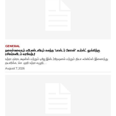
GENERAL
நகைச்சுவையும் ஃபேண்டஸியும் கலந்த ‘மாஸ்டர் பிளான்’ ஃபர்ஸ்ட் லுக்கிற்கு
ரசிகர்களிடம் வரவேற்பு!
உத்ரா புரொடக்ஷன்ஸ் மற்றும் டிஜே இன்டர்நேஷனல் மற்றும் தியா ஃபிலிம்ஸ் இணைந்து
தயாரிக்க, செ. ஹரி உத்ரா எழுதி,...
August 7, 2026