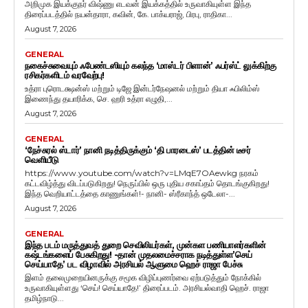
அறிமுக இயக்குநர் விஷ்ணு எடவன் இயக்கத்தில் உருவாகியுள்ள இந்த
திரைப்படத்தில் நயன்தாரா, கவின், கே. பாக்யராஜ், பிரபு, ராதிகா...
August 7, 2026
GENERAL
நகைச்சுவையும் ஃபேண்டஸியும் கலந்த ‘மாஸ்டர் பிளான்’ ஃபர்ஸ்ட் லுக்கிற்கு
ரசிகர்களிடம் வரவேற்பு!
உத்ரா புரொடக்ஷன்ஸ் மற்றும் டிஜே இன்டர்நேஷனல் மற்றும் தியா ஃபிலிம்ஸ்
இணைந்து தயாரிக்க, செ. ஹரி உத்ரா எழுதி,...
August 7, 2026
GENERAL
‘நேச்சுரல் ஸ்டார்’ நானி நடித்திருக்கும் ‘தி பாரடைஸ்’ படத்தின் டீசர்
வெளியீடு
https://www.youtube.com/watch?v=LMqE7OAewkg நரகம்
கட்டவிழ்த்து விடப்படுகிறது! நெருப்பில் ஒரு புதிய சகாப்தம் தொடங்குகிறது!
இந்த வெறியாட்டத்தை காணுங்கள்!- நானி- ஸ்ரீகாந்த் ஒடேலா-...
August 7, 2026
GENERAL
இந்த படம் மருத்துவத் துறை செவிலியர்கள், முன்கள பணியாளர்களின்
கஷ்டங்களைப் பேசுகிறது! -தான் முதலமைச்சராக நடித்துள்ள’செய்
செய்யாதே’ பட விழாவில் அரசியல் ஆளுமை ஹெச் ராஜா பேச்சு
இளம் தலைமுறையினருக்கு சமூக விழிப்புணர்வை ஏற்படுத்தும் நோக்கில்
உருவாகியுள்ளது ‘செய்! செய்யாதே!’ திரைப்படம். அரசியல்வாதி ஹெச். ராஜா
தமிழ்நாடு...