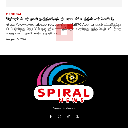
GENERAL
‘நேச்சுரல் ஸ்டார்’ நானி நடித்திருக்கும் ‘தி பாரடைஸ்’ படத்தின் டீசர் வெளியீடு
https://www.youtube.com/watch?v=LMqE7OAewkg நரகம் கட்டவிழ்த்து
விடப்படுகிறது! நெருப்பில் ஒரு புதிய சகாப்தம் தொடங்குகிறது! இந்த வெறியாட்டத்தை
காணுங்கள்!- நானி- ஸ்ரீகாந்த் ஒடேலா-...
August 7, 2026
News & Views