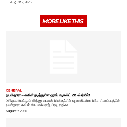
August 7, 2026
MORE LIKE THIS
GENERAL
நயன்தாரா – கவின் நடித்துள்ள ஹாய் ஆகஸ்ட் 28-ல் ரிலீஸ்!
அறிமுக இயக்குநர் விஷ்ணு எடவன் இயக்கத்தில் உருவாகியுள்ள இந்த திரைப்படத்தில்
நயன்தாரா, கவின், கே. பாக்யராஜ், பிரபு, ராதிகா...
August 7, 2026