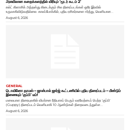
அளவிலான கதைக்களத்தில் விரியும் ‘மூடர் கூடம் 2’
கல்ட் கிளாசிக் அந்தஸ்து கிடைக்கும் சில திரைப்படங்கள் ஒரே இரவில்
உருவாகிவிடுவதில்லை. காலப்போக்கில், புதிய ரசிகர்களை ஈர்த்து, வெளியான...
August 6, 2026
GENERAL
டொவினோ தாமஸ் – ஜான்பால் ஜார்ஜ் கூட்டணியில் புதிய திரைப்படம் – மீண்டும்
இணையும் ‘குப்பி’ டீம்!
மலையாள திரையுலகில் விமர்சன ரீதியாகப் பெரும் வரவேற்பைப் பெற்ற ‘குப்பி’
(Guppy) திரைப்படம் வெளியாகி 10 ஆண்டுகள் நிறைவடைந்துள்ள...
August 6, 2026