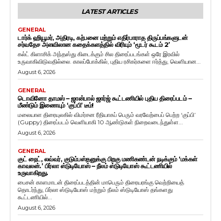
LATEST ARTICLES
GENERAL
டார்க் ஹியூமர், அதிரடி, கற்பனை மற்றும் எதிர்பாராத திருப்பங்களுடன்
சர்வதேச அளவிலான கதைக்களத்தில் விரியும் ‘மூடர் கூடம் 2’
கல்ட் கிளாசிக் அந்தஸ்து கிடைக்கும் சில திரைப்படங்கள் ஒரே இரவில்
உருவாகிவிடுவதில்லை. காலப்போக்கில், புதிய ரசிகர்களை ஈர்த்து, வெளியான...
August 6, 2026
GENERAL
டொவினோ தாமஸ் – ஜான்பால் ஜார்ஜ் கூட்டணியில் புதிய திரைப்படம் –
மீண்டும் இணையும் ‘குப்பி’ டீம்!
மலையாள திரையுலகில் விமர்சன ரீதியாகப் பெரும் வரவேற்பைப் பெற்ற ‘குப்பி’
(Guppy) திரைப்படம் வெளியாகி 10 ஆண்டுகள் நிறைவடைந்துள்ள...
August 6, 2026
GENERAL
குட் நைட், லவ்வர், குடும்பஸ்தனுக்கு பிறகு மணிகண்டன் நடிக்கும் ‘மக்கள்
காவலன்.’ பிர்லா ஸ்டுடியோஸ் – நீலம் ஸ்டுடியோஸ் கூட்டணியில்
உருவாகிறது.
பைசன் காளமாடன் திரைப்படத்தின் மாபெரும் திரையரங்கு வெற்றியைத்
தொடர்ந்து, பிர்லா ஸ்டுடியோஸ் மற்றும் நீலம் ஸ்டுடியோஸ் தங்களது
கூட்டணியில்...
August 6, 2026