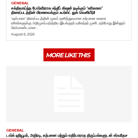
GENERAL
சக்திவாய்ந்த போர்வீரராக சந்தீப் கிஷன் நடிக்கும் ‘கரிகாலா’
திரைப்படத்தின் மிரளவைக்கும் ஃபர்ஸ்ட் லுக் வெளியீடு!
'ஷம்பாலா' திரைப்படத்தின் மூலம் தனித்துவமான கற்பனை உலகை
ரசிகர்களுக்கு அறிமுகப்படுத்திய இயக்குநர் யுகேந்தர் முனி, தற்போது இன்னும்
பிரம்மாண்டமான...
August 6, 2026
MORE LIKE THIS
GENERAL
டார்க் ஹியூமர், அதிரடி, கற்பனை மற்றும் எதிர்பாராத திருப்பங்களுடன் சர்வதேச