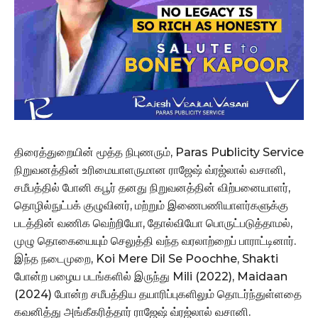
திரைத்துறையின் மூத்த நிபுணரும், Paras Publicity Service
நிறுவனத்தின் உரிமையாளருமான ராஜேஷ் வ்ரஜ்லால் வசானி,
சமீபத்தில் போனி கபூர் தனது நிறுவனத்தின் விற்பனையாளர்,
தொழில்நுட்பக் குழுவினர், மற்றும் இணைபணியாளர்களுக்கு
படத்தின் வணிக வெற்றியோ, தோல்வியோ பொருட்படுத்தாமல்,
முழு தொகையையும் செலுத்தி வந்த வரலாற்றைப் பாராட்டினார்.
இந்த நடைமுறை, Koi Mere Dil Se Poochhe, Shakti
போன்ற பழைய படங்களில் இருந்து Mili (2022), Maidaan
(2024) போன்ற சமீபத்திய தயாரிப்புகளிலும் தொடர்ந்துள்ளதை
கவனித்து அங்கீகரித்தார் ராஜேஷ் வ்ரஜ்லால் வசானி.