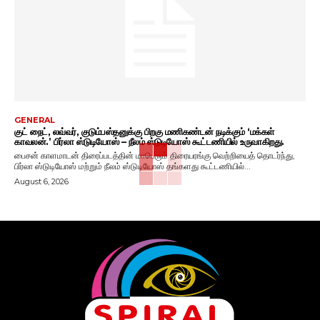
GENERAL
குட் நைட், லவ்வர், குடும்பஸ்தனுக்கு பிறகு மணிகண்டன் நடிக்கும் ‘மக்கள்
காவலன்.’ பிர்லா ஸ்டுடியோஸ் – நீலம் ஸ்டுடியோஸ் கூட்டணியில் உருவாகிறது.
பைசன் காளமாடன் திரைப்படத்தின் மாபெரும் திரையரங்கு வெற்றியைத் தொடர்ந்து,
பிர்லா ஸ்டுடியோஸ் மற்றும் நீலம் ஸ்டுடியோஸ் தங்களது கூட்டணியில்...
August 6, 2026