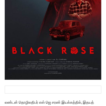
லண்டன் தொழிலதிபர் எஸ் ஜெ சரண் இயக்கத்தில், இதயத்