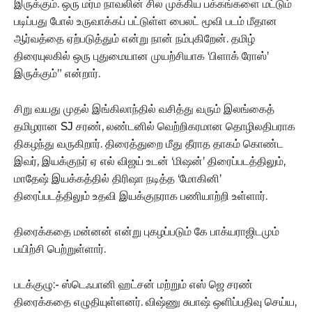
இருக்கும். ஒரு மர்ம நாவலின் சில முக்கிய‌ பக்கங்களை மட்டும்
படிப்பது போல் உருவாக்கப் பட்டுள்ள பைலட் மூவி படம் மீதான
ஆர்வத்தை ஏற்படுத்தும் என்று நான் நம்புகிறேன். தமிழ்
திரையுலகில் ஒரு புதுமையான முயற்சியாக ‘பிளாக் ரோஸ்’
இருக்கும்” என்றார்.
சிறு வயது முதல் இங்கிலாந்தில் வசித்து வரும் இலங்கைத்
தமிழரான SJ சரண், லண்டனில் வெற்றிகரமான தொழிலதிபராக
திகழந்து வருகிறார். திரைத்துறை மீது தீராத தாகம் கொண்ட
இவர், இயக்குநர் ஏ எல் விஜய் உடன் ‘மிஷன்’ திரைப்படத்திலும்,
மாதேஷ் இயக்கத்தில் திரிஷா நடித்த ‘மோகினி’
திரைப்படத்திலும் உதவி இயக்குநராக பணியாற்றி உள்ளார்.
திரைக்கதை மன்னன் என்று புகழப்படும் கே பாக்யராஜிடமும்
பயிற்சி பெற்றுள்ளார்.
படக்குழு:- ஸ்டெஃபானி ஹட்சன் மற்றும் எஸ் ஜெ சரண்
திரைக்கதை எழுதியுள்ளனர். விஷ்ணு சுபாஷ் ஒளிப்பதிவு செய்ய,