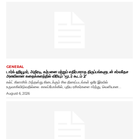
GENERAL
டார்க் ஹியூமர், அதிரடி, கற்பனை மற்றும் எதிர்பாராத திருப்பங்களுடன் சர்வதேச
அளவிலான கதைக்களத்தில் விரியும் ‘மூடர் கூடம் 2’
கல்ட் கிளாசிக் அந்தஸ்து கிடைக்கும் சில திரைப்படங்கள் ஒரே இரவில்
உருவாகிவிடுவதில்லை. காலப்போக்கில், புதிய ரசிகர்களை ஈர்த்து, வெளியான...
August 6, 2026