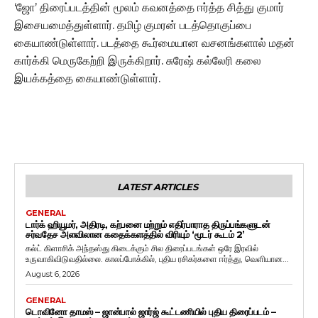
‘ஜோ’ திரைப்படத்தின் மூலம் கவனத்தை ஈர்த்த சித்து குமார்
இசையமைத்துள்ளார். தமிழ் குமரன் படத்தொகுப்பை
கையாண்டுள்ளார். படத்தை கூர்மையான வசனங்களால் மதன்
கார்க்கி மெருகேற்றி இருக்கிறார். சுரேஷ் கல்லேரி கலை
இயக்கத்தை கையாண்டுள்ளார்.
LATEST ARTICLES
GENERAL
டார்க் ஹியூமர், அதிரடி, கற்பனை மற்றும் எதிர்பாராத திருப்பங்களுடன்
சர்வதேச அளவிலான கதைக்களத்தில் விரியும் ‘மூடர் கூடம் 2’
கல்ட் கிளாசிக் அந்தஸ்து கிடைக்கும் சில திரைப்படங்கள் ஒரே இரவில்
உருவாகிவிடுவதில்லை. காலப்போக்கில், புதிய ரசிகர்களை ஈர்த்து, வெளியான...
August 6, 2026
GENERAL
டொவினோ தாமஸ் – ஜான்பால் ஜார்ஜ் கூட்டணியில் புதிய திரைப்படம் –