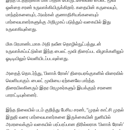
இந்த படத்திற்காக மிக அதிக பொருட்செலவில் பைலட் மூவி
ஒன்றை சரண் உருவாக்கியிருக்கிறார். கதையின் கருவையும்,
மாந்தர்களையும், அவர்கள் குணாதிசியங்களையும்
பார்வையாளர்களுக்கு அறிமுகப் படுத்தும் வகையில் இது
உருவாகியுள்ளது.
மிக பிரமாண்டமாக அதி நவீன தொழில்நுட்பத்துடன்
உருவாக்கப்பட்டுள்ள இந்த பைலட் மூவி திரைப்பட விழாக்களிலும்
ஓடிடியிலும் வெளியிடப்படவுள்ளது.
அதைத் தொடர்ந்து, ‘பிளாக் ரோஸ்’ திரையரங்குகளில் விரைவில்
வெளியாகும். பைலட் மூவியை ஏற்கனவே பார்த்த
திரையிலகினரும் இதர பிரமுகர்களும் இயக்குநர் சரணை
பாராட்டியுள்ளனர்.
இந்த நிலையில் படம் குறித்து பேசிய சரண், “முதல் காட்சி முதல்
இறுதி வரை பார்வையாளர்களை இருக்கையின் நுனியில்
அமரவைக்கும் வகையில் பரப்பரப்பான திரில்லராக ‘பிளாக் ரோஸ்’