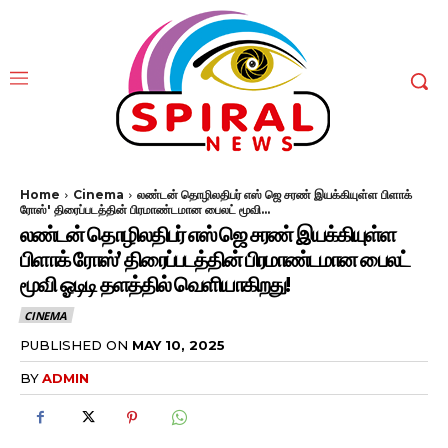
Home
Cinema
லண்டன் தொழிலதிபர் எஸ் ஜெ சரண் இயக்கியுள்ள பிளாக்
ரோஸ்' திரைப்படத்தின் பிரமாண்டமான பைலட் மூவி...
லண்டன் தொழிலதிபர் எஸ் ஜெ சரண் இயக்கியுள்ள
பிளாக் ரோஸ்’ திரைப்படத்தின் பிரமாண்டமான பைலட்
மூவி ஓடிடி தளத்தில் வெளியாகிறது!
CINEMA
PUBLISHED ON
MAY 10, 2025
BY
ADMIN