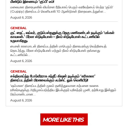
மீண்டும் இணையும் ‘குப்பி’ டீம்!
மலையாள திரையுலகில் விமர்சன ரீதியாகப் பெரும் வரவேற்பைப் பெற்ற ‘குப்பி’
(Guppy) திரைப்படம் வெளியாகி 10 ஆண்டுகள் நிறைவடைந்துள்ள...
August 6, 2026
GENERAL
குட் நைட், லவ்வர், குடும்பஸ்தனுக்கு பிறகு மணிகண்டன் நடிக்கும் ‘மக்கள்
காவலன்.’ பிர்லா ஸ்டுடியோஸ் – நீலம் ஸ்டுடியோஸ் கூட்டணியில்
உருவாகிறது.
பைசன் காளமாடன் திரைப்படத்தின் மாபெரும் திரையரங்கு வெற்றியைத்
தொடர்ந்து, பிர்லா ஸ்டுடியோஸ் மற்றும் நீலம் ஸ்டுடியோஸ் தங்களது
கூட்டணியில்...
August 6, 2026
GENERAL
சக்திவாய்ந்த போர்வீரராக சந்தீப் கிஷன் நடிக்கும் ‘கரிகாலா’
திரைப்படத்தின் மிரளவைக்கும் ஃபர்ஸ்ட் லுக் வெளியீடு!
'ஷம்பாலா' திரைப்படத்தின் மூலம் தனித்துவமான கற்பனை உலகை
ரசிகர்களுக்கு அறிமுகப்படுத்திய இயக்குநர் யுகேந்தர் முனி, தற்போது இன்னும்
பிரம்மாண்டமான...
August 6, 2026
MORE LIKE THIS