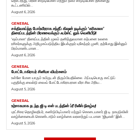
தொடர்ந்து, பிர்லா ஸ்டுடியோஸ் மற்றும் நீலம் ஸ்டுடியோஸ் தங்களது
கூட்டணியில்...
August 6, 2026
GENERAL
சக்திவாய்ந்த போர்வீரராக சந்தீப் கிஷன் நடிக்கும் ‘கரிகாலா’
திரைப்படத்தின் மிரளவைக்கும் ஃபர்ஸ்ட் லுக் வெளியீடு!
'ஷம்பாலா' திரைப்படத்தின் மூலம் தனித்துவமான கற்பனை உலகை
ரசிகர்களுக்கு அறிமுகப்படுத்திய இயக்குநர் யுகேந்தர் முனி, தற்போது இன்னும்
பிரம்மாண்டமான...
August 6, 2026
GENERAL
போட்டோகிராபர் சினிமா விமர்சனம்
உள்ளே போன யாரும் உயிருடன் திரும்பியதில்லை. அப்படியொரு காட்டுப்
பகுதிக்கு வைல்டு லைஃப் போட்டோகிராபரான வீரா சில அரிய...
August 5, 2026
GENERAL
உற்சாகமாக நடந்த ஜி டி என் படத்தின் ப்ரீ ரிலீஸ் நிகழ்வு!
புரட்சிகர தொழிலதிபர், கண்டுபிடிப்பாளர் மற்றும் கொடையாளர் ஜி.டி. நாயுடுவின்
வாழ்க்கையைக் கொண்டாடும் வாழ்க்கை வரலாற்றுப் படமான 'ஜிடிஎன்' இன்...
August 5, 2026