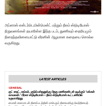
அப்ளாஸ் என்டர்டெயின்மென்ட் மற்றும் நீலம் ஸ்டுடியோஸ்
நிறுவனங்கள் தயாரிள்ள இந்த படம், துணிவும் தைரியமும்
நிறைந்தவிளையாட்டு வீரனின் ஆழமான கதையை சொல்ல
வருகிறது.
LATEST ARTICLES
GENERAL
குட் நைட், லவ்வர், குடும்பஸ்தனுக்கு பிறகு மணிகண்டன் நடிக்கும் ‘மக்கள்
காவலன்.’ பிர்லா ஸ்டுடியோஸ் – நீலம் ஸ்டுடியோஸ் கூட்டணியில்
உருவாகிறது.
பைசன் காளமாடன் திரைப்படத்தின் மாபெரும் திரையரங்கு வெற்றியைத்