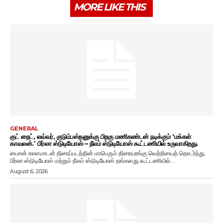
MORE LIKE THIS
GENERAL
குட் நைட், லவ்வர், குடும்பஸ்தனுக்கு பிறகு மணிகண்டன் நடிக்கும் ‘மக்கள்
காவலன்.’ பிர்லா ஸ்டுடியோஸ் – நீலம் ஸ்டுடியோஸ் கூட்டணியில் உருவாகிறது.
பைசன் காளமாடன் திரைப்படத்தின் மாபெரும் திரையரங்கு வெற்றியைத் தொடர்ந்து,
பிர்லா ஸ்டுடியோஸ் மற்றும் நீலம் ஸ்டுடியோஸ் தங்களது கூட்டணியில்...
August 6, 2026