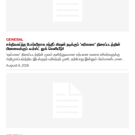
GENERAL
சக்திவாய்ந்த போர்வீரராக சந்தீப் கிஷன் நடிக்கும் ‘கரிகாலா’ திரைப்படத்தின்
மிரளவைக்கும் ஃபர்ஸ்ட் லுக் வெளியீடு!
'ஷம்பாலா' திரைப்படத்தின் மூலம் தனித்துவமான கற்பனை உலகை ரசிகர்களுக்கு
அறிமுகப்படுத்திய இயக்குநர் யுகேந்தர் முனி, தற்போது இன்னும் பிரம்மாண்டமான...
August 6, 2026