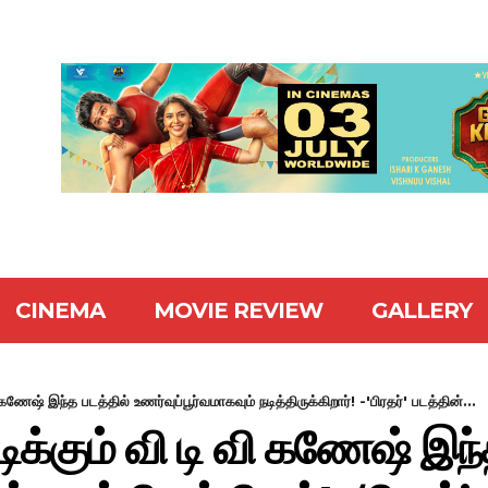
CINEMA
MOVIE REVIEW
GALLERY
ணேஷ் இந்த படத்தில் உணர்வுப்பூர்வமாகவும் நடித்திருக்கிறார்! -'பிரதர்' படத்தின்...
்கும் வி டி வி கணேஷ் இந்த