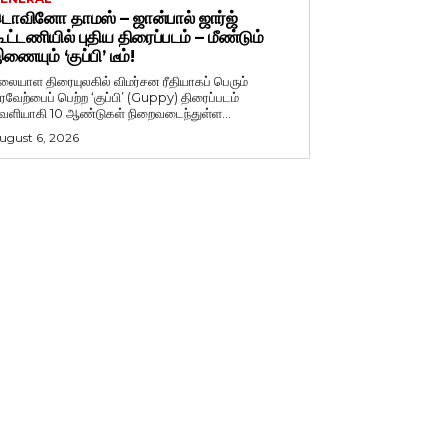
ொவினோ தாமஸ் – ஜான்பால் ஜார்ஜ்
ூட்டணியில் புதிய திரைப்படம் – மீண்டும்
ணையும் ‘குப்பி’ டீம்!
லையாள திரையுலகில் விமர்சன ரீதியாகப் பெரும்
ரவேற்பைப் பெற்ற ‘குப்பி’ (Guppy) திரைப்படம்
ெளியாகி 10 ஆண்டுகள் நிறைவடைந்துள்ள...
ugust 6, 2026