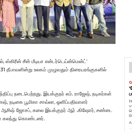
், ஸ்கிரீன் சீன் மீடியா என்டர்டெய்ன்மென்ட்’
் 31 தீபாவளின்று உலகம் முழுவதும் திரையரங்குகளில்
G
‘
ப்பு நடைபெற்றது. இயக்குநர் எம். ராஜேஷ், நடிகர்கள்
ப
h
ணேஷ், நடிகை பூமிகா சாவ்லா, ஒளிப்பதிவாளர்
v
 ஆசிஷ் ஜோசப், கலை இயக்குநர் ஆர் .கிஷோர், சண்டை
ந
வ
ோர் கலந்து கொண்டனர்.
A