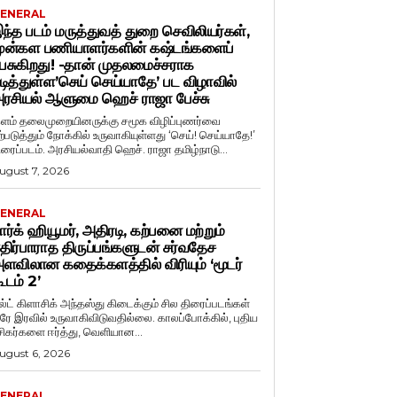
ENERAL
ந்த படம் மருத்துவத் துறை செவிலியர்கள்,
ுன்கள பணியாளர்களின் கஷ்டங்களைப்
ேசுகிறது! -தான் முதலமைச்சராக
டித்துள்ள’செய் செய்யாதே’ பட விழாவில்
ரசியல் ஆளுமை ஹெச் ராஜா பேச்சு
ளம் தலைமுறையினருக்கு சமூக விழிப்புணர்வை
ற்படுத்தும் நோக்கில் உருவாகியுள்ளது ‘செய்! செய்யாதே!’
ிரைப்படம். அரசியல்வாதி ஹெச். ராஜா தமிழ்நாடு...
ugust 7, 2026
ENERAL
ார்க் ஹியூமர், அதிரடி, கற்பனை மற்றும்
திர்பாராத திருப்பங்களுடன் சர்வதேச
ளவிலான கதைக்களத்தில் விரியும் ‘மூடர்
ூடம் 2’
ல்ட் கிளாசிக் அந்தஸ்து கிடைக்கும் சில திரைப்படங்கள்
ரே இரவில் உருவாகிவிடுவதில்லை. காலப்போக்கில், புதிய
சிகர்களை ஈர்த்து, வெளியான...
ugust 6, 2026
ENERAL