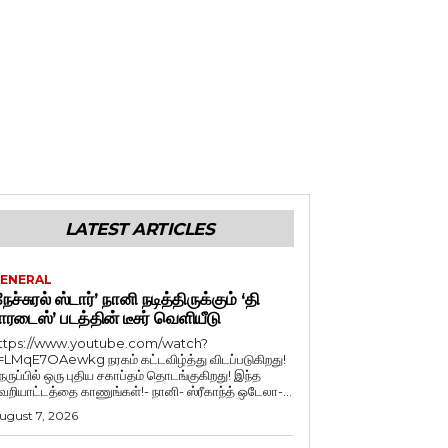
LATEST ARTICLES
ENERAL
நேச்சுரல் ஸ்டார்’ நானி நடித்திருக்கும் ‘தி
ாரடைஸ்’ படத்தின் டீசர் வெளியீடு
ttps://www.youtube.com/watch?
=LMqE7OAewkg நரகம் கட்டவிழ்த்து விடப்படுகிறது!
ெருப்பில் ஒரு புதிய சகாப்தம் தொடங்குகிறது! இந்த
ெறியாட்டத்தை காணுங்கள்!- நானி- ஸ்ரீகாந்த் ஒடேலா-...
ugust 7, 2026