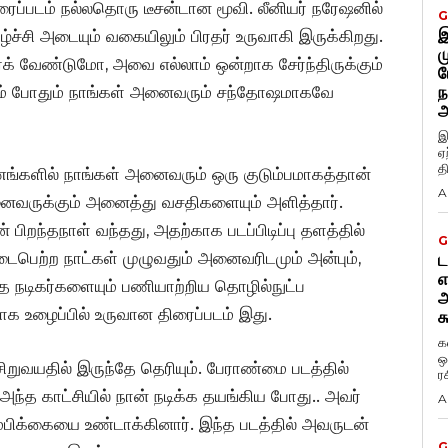
ிரைப்படம் நல்லதொரு டீசன்டான மூவி.‌ லீனியர் நரேஷனில்
G
இ
்ச்சி அடையும் வகையிலும் பிரதர் உருவாகி இருக்கிறது.
ம
ர்க் வேண்டுமோ, அவை எல்லாம் ஒன்றாக சேர்ந்திருக்கும்
ப
்கும் போதும் நாங்கள் அனைவரும் சந்தோஷமாகவே
ந
அ
இ
ஏ
த
ருணங்களில் நாங்கள் அனைவரும் ஒரு குடும்பமாகத்தான்
A
 அனைவருக்கும் அனைத்து வசதிகளையும் அளித்தார்.
் பிறந்தநாள் வந்தது, அதற்காக படப்பிடிப்பு தளத்தில்
G
நடைபெற்ற நாட்கள் முழுவதும் அனைவரிடமும் அன்பும்,
ட
எ
்த நடிகர்களையும் பணியாற்றிய தொழில்நுட்ப
அ
க உழைப்பில் உருவான திரைப்படம் இது.
க
க
ஒ
ிறுவயதில் இருந்தே தெரியும். பேராண்மை படத்தில்
ர
. அந்த காட்சியில் நான் நடிக்க தயங்கிய போது.. அவர்
A
நம்பிக்கையை உண்டாக்கினார். இந்த படத்தில் அவருடன்
G