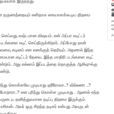
ுபவமாக இருந்தது.
ட
க
இ
லான தருணத்தையும் எளிதாக கையாளக்கூடிய திறமை
ம
வ
வ
் செய்வது கஷ்டமான விஷயம். என் அப்பா எடிட்டர்
A
ங்களை எடிட் செய்திருக்கிறார். அப்போது நான்
எவ்வளவு கடினம் என எனக்குத் தெரியும். அதனால் இந்த
றமையான எடிட்டர் தேவை. இந்த மாதிரி படங்களை எடிட்
ண்டும். அது எல்லாம் இப்படத்தை தொகுத்த ஆசிஷுக்கு
உண்டு.
ுரிந்து கொள்ளவே முடியாது ஹீரோவா..? வில்லனா ..?
 போறாரா..? என புரிந்து கொள்ள முடியாது . ஆனால் எந்த
அவருடைய தனித்துவமான நடிப்பு திறமை இருக்கும்.
ரசிகன். அவர் ஒரு சிறந்த நடிகர் என்பது அவருடன்
வருகிறது.