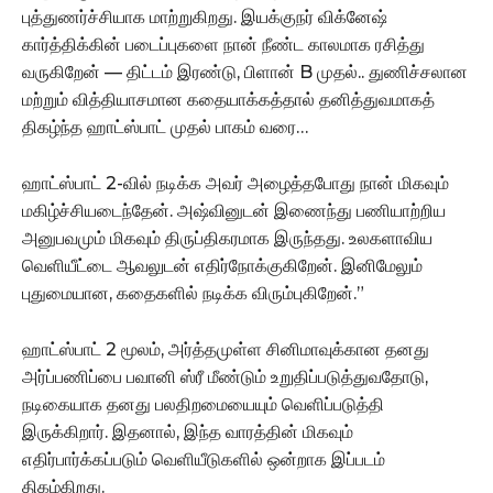
புத்துணர்ச்சியாக மாற்றுகிறது. இயக்குநர் விக்னேஷ்
கார்த்திக்கின் படைப்புகளை நான் நீண்ட காலமாக ரசித்து
வருகிறேன் — திட்டம் இரண்டு, பிளான் B முதல்.. துணிச்சலான
மற்றும் வித்தியாசமான கதையாக்கத்தால் தனித்துவமாகத்
திகழ்ந்த ஹாட்ஸ்பாட் முதல் பாகம் வரை…
ஹாட்ஸ்பாட் 2-வில் நடிக்க அவர் அழைத்தபோது நான் மிகவும்
மகிழ்ச்சியடைந்தேன். அஷ்வினுடன் இணைந்து பணியாற்றிய
அனுபவமும் மிகவும் திருப்திகரமாக இருந்தது. உலகளாவிய
வெளியீட்டை ஆவலுடன் எதிர்நோக்குகிறேன். இனிமேலும்
புதுமையான, கதைகளில் நடிக்க விரும்புகிறேன்.”
ஹாட்ஸ்பாட் 2 மூலம், அர்த்தமுள்ள சினிமாவுக்கான தனது
அர்ப்பணிப்பை பவானி ஸ்ரீ மீண்டும் உறுதிப்படுத்துவதோடு,
நடிகையாக தனது பலதிறமையையும் வெளிப்படுத்தி
இருக்கிறார். இதனால், இந்த வாரத்தின் மிகவும்
எதிர்பார்க்கப்படும் வெளியீடுகளில் ஒன்றாக இப்படம்
திகழ்கிறது.