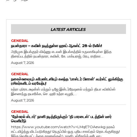
LATEST ARTICLES
GENERAL
நயன்தாரா – கவின் நடித்துள்ள ஹாய் ஆகஸ்ட் 28-ல் ரிலீஸ்!
அறிமுக இயக்குநர் விஷ்ணு எடவன் இயக்கத்தில் உருவாகியுள்ள இந்த
திரைப்படத்தில் நயன்தாரா, கவின், கே. பாக்யராஜ், பிரபு, ராதிகா...
August 7, 2026
GENERAL
நகைச்சுவையும் ஃபேண்டஸியும் கலந்த ‘மாஸ்டர் பிளான்’ ஃபர்ஸ்ட் லுக்கிற்கு
ரசிகர்களிடம் வரவேற்பு!
உத்ரா புரொடக்ஷன்ஸ் மற்றும் டிஜே இன்டர்நேஷனல் மற்றும் தியா ஃபிலிம்ஸ்
இணைந்து தயாரிக்க, செ. ஹரி உத்ரா எழுதி,...
August 7, 2026
GENERAL
‘நேச்சுரல் ஸ்டார்’ நானி நடித்திருக்கும் ‘தி பாரடைஸ்’ படத்தின் டீசர்
வெளியீடு
https://www.youtube.com/watch?v=LMqE7OAewkg நரகம்
கட்டவிழ்த்து விடப்படுகிறது! நெருப்பில் ஒரு புதிய சகாப்தம் தொடங்குகிறது!
இந்த வெறியாட்டத்தை காணுங்கள்!- நானி- ஸ்ரீகாந்த் ஒடேலா-...