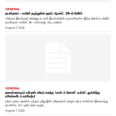
GENERAL
நயன்தாரா – கவின் நடித்துள்ள ஹாய் ஆகஸ்ட் 28-ல் ரிலீஸ்!
அறிமுக இயக்குநர் விஷ்ணு எடவன் இயக்கத்தில் உருவாகியுள்ள இந்த திரைப்படத்தில்
நயன்தாரா, கவின், கே. பாக்யராஜ், பிரபு, ராதிகா...
August 7, 2026
GENERAL
நகைச்சுவையும் ஃபேண்டஸியும் கலந்த ‘மாஸ்டர் பிளான்’ ஃபர்ஸ்ட் லுக்கிற்கு
ரசிகர்களிடம் வரவேற்பு!
உத்ரா புரொடக்ஷன்ஸ் மற்றும் டிஜே இன்டர்நேஷனல் மற்றும் தியா ஃபிலிம்ஸ் இணைந்து
தயாரிக்க, செ. ஹரி உத்ரா எழுதி,...
August 7, 2026