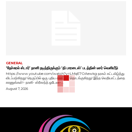
GENERAL
‘நேச்சுரல் ஸ்டார்’ நானி நடித்திருக்கும் ‘தி பாரடைஸ்’ படத்தின் டீசர் வெளியீடு
https://www.youtube.com/watch?v=LMqE7OAewkg நரகம் கட்டவிழ்த்து
விடப்படுகிறது! நெருப்பில் ஒரு புதிய சகாப்தம் தொடங்குகிறது! இந்த வெறியாட்டத்தை
காணுங்கள்!- நானி- ஸ்ரீகாந்த் ஒடேலா-...
August 7, 2026