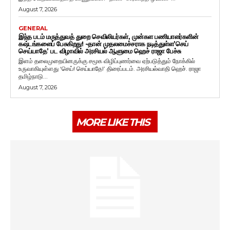
August 7, 2026
GENERAL
இந்த படம் மருத்துவத் துறை செவிலியர்கள், முன்கள பணியாளர்களின்
கஷ்டங்களைப் பேசுகிறது! -தான் முதலமைச்சராக நடித்துள்ள’செய்
செய்யாதே’ பட விழாவில் அரசியல் ஆளுமை ஹெச் ராஜா பேச்சு
இளம் தலைமுறையினருக்கு சமூக விழிப்புணர்வை ஏற்படுத்தும் நோக்கில்
உருவாகியுள்ளது ‘செய்! செய்யாதே!’ திரைப்படம். அரசியல்வாதி ஹெச். ராஜா
தமிழ்நாடு...
August 7, 2026
MORE LIKE THIS