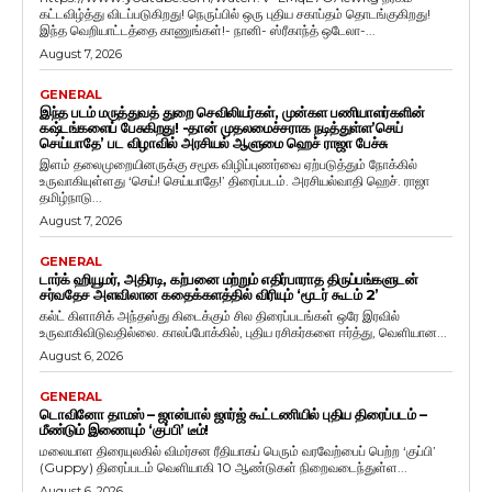
கட்டவிழ்த்து விடப்படுகிறது! நெருப்பில் ஒரு புதிய சகாப்தம் தொடங்குகிறது!
இந்த வெறியாட்டத்தை காணுங்கள்!- நானி- ஸ்ரீகாந்த் ஒடேலா-...
August 7, 2026
GENERAL
இந்த படம் மருத்துவத் துறை செவிலியர்கள், முன்கள பணியாளர்களின்
கஷ்டங்களைப் பேசுகிறது! -தான் முதலமைச்சராக நடித்துள்ள’செய்
செய்யாதே’ பட விழாவில் அரசியல் ஆளுமை ஹெச் ராஜா பேச்சு
இளம் தலைமுறையினருக்கு சமூக விழிப்புணர்வை ஏற்படுத்தும் நோக்கில்
உருவாகியுள்ளது ‘செய்! செய்யாதே!’ திரைப்படம். அரசியல்வாதி ஹெச். ராஜா
தமிழ்நாடு...
August 7, 2026
GENERAL
டார்க் ஹியூமர், அதிரடி, கற்பனை மற்றும் எதிர்பாராத திருப்பங்களுடன்
சர்வதேச அளவிலான கதைக்களத்தில் விரியும் ‘மூடர் கூடம் 2’
கல்ட் கிளாசிக் அந்தஸ்து கிடைக்கும் சில திரைப்படங்கள் ஒரே இரவில்
உருவாகிவிடுவதில்லை. காலப்போக்கில், புதிய ரசிகர்களை ஈர்த்து, வெளியான...
August 6, 2026
GENERAL
டொவினோ தாமஸ் – ஜான்பால் ஜார்ஜ் கூட்டணியில் புதிய திரைப்படம் –
மீண்டும் இணையும் ‘குப்பி’ டீம்!
மலையாள திரையுலகில் விமர்சன ரீதியாகப் பெரும் வரவேற்பைப் பெற்ற ‘குப்பி’
(Guppy) திரைப்படம் வெளியாகி 10 ஆண்டுகள் நிறைவடைந்துள்ள...
August 6, 2026