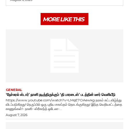
MORE LIKE THIS
GENERAL
‘நேச்சுரல் ஸ்டார்’ நானி நடித்திருக்கும் ‘தி பாரடைஸ்’ படத்தின் டீசர் வெளியீடு
https://www.youtube.com/watch?v=LMqE7OAewkg நரகம் கட்டவிழ்த்து
விடப்படுகிறது! நெருப்பில் ஒரு புதிய சகாப்தம் தொடங்குகிறது! இந்த வெறியாட்டத்தை
காணுங்கள்!- நானி- ஸ்ரீகாந்த் ஒடேலா-...
August 7, 2026