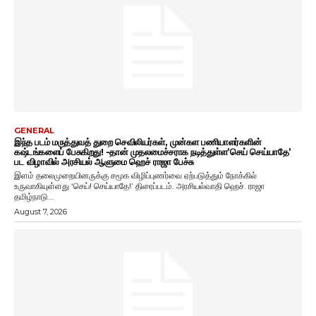
GENERAL
இந்த படம் மருத்துவத் துறை செவிலியர்கள், முன்கள பணியாளர்களின்
கஷ்டங்களைப் பேசுகிறது! -தான் முதலமைச்சராக நடித்துள்ள’செய் செய்யாதே’
பட விழாவில் அரசியல் ஆளுமை ஹெச் ராஜா பேச்சு
இளம் தலைமுறையினருக்கு சமூக விழிப்புணர்வை ஏற்படுத்தும் நோக்கில்
உருவாகியுள்ளது ‘செய்! செய்யாதே!’ திரைப்படம். அரசியல்வாதி ஹெச். ராஜா
தமிழ்நாடு...
August 7, 2026