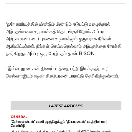
‘ஒரே காரியத்தில் மீண்டும் மீண்டும் ஈடுபட்டு உழைத்தால்,
அற்புதங்களை உருவாக்கத் தொடங்குகிறோம். அப்படி
அற்புதமான படைப்புகளை உருவாக்கும் ஒருவராக நீங்கள்
ஆகிவிட்டீர்கள். நீங்கள் செய்வதெல்லாம் அற்புதத்தை நோக்கி
நகர்கிறது. அப்படி ஒரு பேரற்புதம் தான் BISON.’
-இவ்வாறு பைசன் திரைப்படத்தை பற்றி இயக்குநர் மாரி
செல்வராஜிடம் நடிகர் சிலம்பரசன் பாராட்டு தெரிவித்துள்ளார்.
LATEST ARTICLES
GENERAL
‘நேச்சுரல் ஸ்டார்’ நானி நடித்திருக்கும் ‘தி பாரடைஸ்’ படத்தின் டீசர்
வெளியீடு
https://www.youtube.com/watch?v=LMqE7OAewkg நரகம்