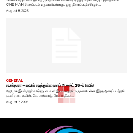
ONE MAN திரைப்படம் உருவாகியுள்ளது. ஒரு திரைப்படத்திற்குத்...
August 8, 2026
GENERAL
நயன்தாரா – கவின் நடித்துள்ள ஹாய் ஆகஸ்ட் 28-ல் ரிலீஸ்!
அறிமுக இயக்குநர் விஷ்ணு எடவன் இயக்கத்தில் உருவாகியுள்ள இந்த திரைப்படத்தில்
நயன்தாரா, கவின், கே. பாக்யராஜ், பிரபு, ராதிகா...
August 7, 2026