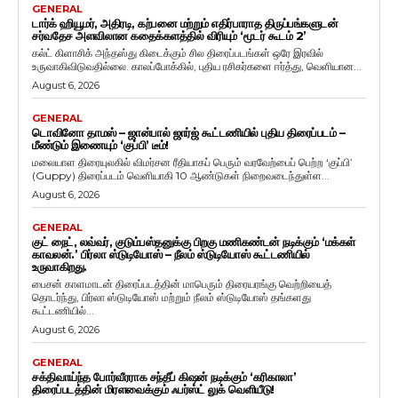
GENERAL
டார்க் ஹியூமர், அதிரடி, கற்பனை மற்றும் எதிர்பாராத திருப்பங்களுடன்
சர்வதேச அளவிலான கதைக்களத்தில் விரியும் ‘மூடர் கூடம் 2’
கல்ட் கிளாசிக் அந்தஸ்து கிடைக்கும் சில திரைப்படங்கள் ஒரே இரவில்
உருவாகிவிடுவதில்லை. காலப்போக்கில், புதிய ரசிகர்களை ஈர்த்து, வெளியான...
August 6, 2026
GENERAL
டொவினோ தாமஸ் – ஜான்பால் ஜார்ஜ் கூட்டணியில் புதிய திரைப்படம் –
மீண்டும் இணையும் ‘குப்பி’ டீம்!
மலையாள திரையுலகில் விமர்சன ரீதியாகப் பெரும் வரவேற்பைப் பெற்ற ‘குப்பி’
(Guppy) திரைப்படம் வெளியாகி 10 ஆண்டுகள் நிறைவடைந்துள்ள...
August 6, 2026
GENERAL
குட் நைட், லவ்வர், குடும்பஸ்தனுக்கு பிறகு மணிகண்டன் நடிக்கும் ‘மக்கள்
காவலன்.’ பிர்லா ஸ்டுடியோஸ் – நீலம் ஸ்டுடியோஸ் கூட்டணியில்
உருவாகிறது.
பைசன் காளமாடன் திரைப்படத்தின் மாபெரும் திரையரங்கு வெற்றியைத்
தொடர்ந்து, பிர்லா ஸ்டுடியோஸ் மற்றும் நீலம் ஸ்டுடியோஸ் தங்களது
கூட்டணியில்...
August 6, 2026
GENERAL
சக்திவாய்ந்த போர்வீரராக சந்தீப் கிஷன் நடிக்கும் ‘கரிகாலா’
திரைப்படத்தின் மிரளவைக்கும் ஃபர்ஸ்ட் லுக் வெளியீடு!