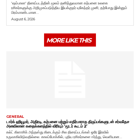
'ஷம்பாலா' திரைப்படத்தின் மூலம் தனித்துவமான கற்பனை உலகை
ரசிகர்களுக்கு அறிமுகப்படுத்திய இயக்குநர் யுகேந்தர் முனி, தற்போது இன்னும்
பிரம்மாண்டமான...
August 6, 2026
MORE LIKE THIS
GENERAL
டார்க் ஹியூமர், அதிரடி, கற்பனை மற்றும் எதிர்பாராத திருப்பங்களுடன் சர்வதேச
அளவிலான கதைக்களத்தில் விரியும் ‘மூடர் கூடம் 2’
கல்ட் கிளாசிக் அந்தஸ்து கிடைக்கும் சில திரைப்படங்கள் ஒரே இரவில்
உருவாகிவிடுவதில்லை. காலப்போக்கில், புதிய ரசிகர்களை ஈர்த்து, வெளியான...