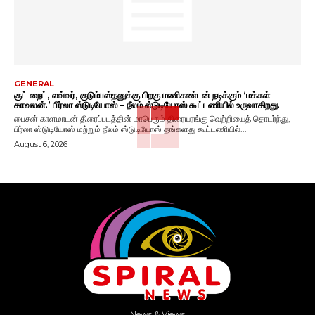
GENERAL
குட் நைட், லவ்வர், குடும்பஸ்தனுக்கு பிறகு மணிகண்டன் நடிக்கும் ‘மக்கள்
காவலன்.’ பிர்லா ஸ்டுடியோஸ் – நீலம் ஸ்டுடியோஸ் கூட்டணியில் உருவாகிறது.
பைசன் காளமாடன் திரைப்படத்தின் மாபெரும் திரையரங்கு வெற்றியைத் தொடர்ந்து,
பிர்லா ஸ்டுடியோஸ் மற்றும் நீலம் ஸ்டுடியோஸ் தங்களது கூட்டணியில்...
August 6, 2026
News & Views