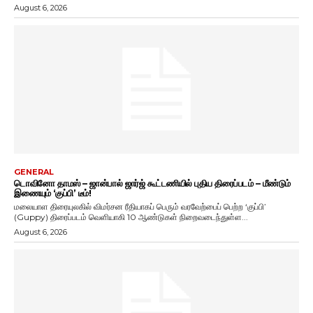
August 6, 2026
GENERAL
டொவினோ தாமஸ் – ஜான்பால் ஜார்ஜ் கூட்டணியில் புதிய திரைப்படம் – மீண்டும்
இணையும் ‘குப்பி’ டீம்!
மலையாள திரையுலகில் விமர்சன ரீதியாகப் பெரும் வரவேற்பைப் பெற்ற ‘குப்பி’
(Guppy) திரைப்படம் வெளியாகி 10 ஆண்டுகள் நிறைவடைந்துள்ள...
August 6, 2026