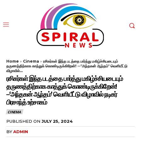
Home
Cinema
ரசிகர்கள் இந்த படத்தை பார்த்து மகிழ்ச்சியடையும்
தருணத்திற்காக காத்துக் கொண்டிருக்கிறேன்! --'அந்தகன் ஆந்தம்' வெளியீட்டு
விழாவில்...
ரசிகர்கள் இந்த படத்தை பார்த்து மகிழ்ச்சியடையும்
தருணத்திற்காக காத்துக் கொண்டிருக்கிறேன்!
–‘அந்தகன் ஆந்தம்’ வெளியீட்டு விழாவில் நடிகர்
பிரசாந்த் உற்சாகம்
CINEMA
PUBLISHED ON
JULY 25, 2024
BY
ADMIN