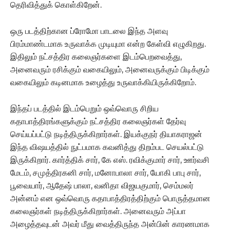
தெரிவித்துக் கொள்கிறேன்.
ஒரு படத்திற்கான ப்ரோமோ பாடலை இந்த அளவு
பிரம்மாண்டமாக உருவாக்க முடியுமா என்ற கேள்வி எழுகிறது.
இதிலும் நட்சத்திர கலைஞர்களை இடம்பெறவைத்து,
அனைவரும் ரசிக்கும் வகையிலும், அனைவருக்கும் பிடிக்கும்
வகையிலும் கடினமாக உழைத்து உருவாக்கியிருக்கிறோம்.
இந்தப் படத்தில் இடம்பெறும் ஒவ்வொரு சிறிய
கதாபாத்திரங்களுக்கும் நட்சத்திர கலைஞர்கள் தேர்வு
செய்யப்பட்டு நடித்திருக்கிறார்கள். இயக்குநர் தியாகராஜன்
இந்த விஷயத்தில் நுட்பமாக கவனித்து திறம்பட செயல்பட்டு
இருக்கிறார்.‌ கார்த்திக் சார், கே எஸ். ரவிக்குமார் சார், ஊர்வசி
மேடம், சமுத்திரகனி சார், மனோபாலா சார், யோகி பாபு சார்,
பூவையார், ஆதேஷ் பாலா, வனிதா விஜயகுமார், செம்மலர்
அன்னம் என ஒவ்வொரு கதாபாத்திரத்திற்கும் பொருத்தமான
கலைஞர்கள் நடித்திருக்கிறார்கள். அனைவரும் அப்பா
அழைத்தவுடன் அவர் மீது வைத்திருந்த அன்பின் காரணமாக