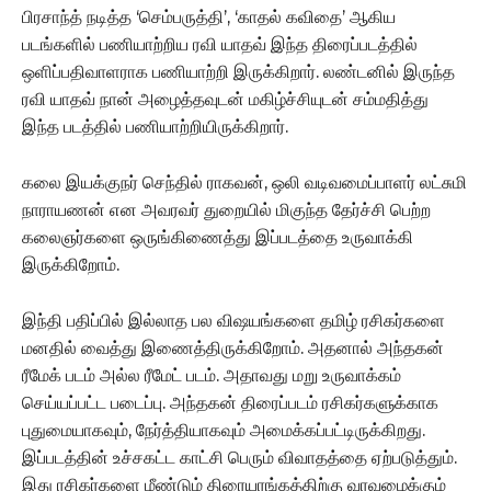
பிரசாந்த் நடித்த ‘செம்பருத்தி’, ‘காதல் கவிதை’ ஆகிய
படங்களில் பணியாற்றிய ரவி யாதவ் இந்த திரைப்படத்தில்
ஒளிப்பதிவாளராக பணியாற்றி இருக்கிறார். லண்டனில் இருந்த
ரவி யாதவ் நான் அழைத்தவுடன் மகிழ்ச்சியுடன் சம்மதித்து
இந்த படத்தில் பணியாற்றியிருக்கிறார்.
கலை இயக்குநர் செந்தில் ராகவன், ஒலி வடிவமைப்பாளர் லட்சுமி
நாராயணன் என அவரவர் துறையில் மிகுந்த தேர்ச்சி பெற்ற
கலைஞர்களை ஒருங்கிணைத்து இப்படத்தை உருவாக்கி
இருக்கிறோம்.
இந்தி பதிப்பில் இல்லாத பல விஷயங்களை தமிழ் ரசிகர்களை
மனதில் வைத்து இணைத்திருக்கிறோம். அதனால் அந்தகன்
ரீமேக் படம் அல்ல ரீமேட் படம். அதாவது மறு உருவாக்கம்
செய்யப்பட்ட படைப்பு. அந்தகன் திரைப்படம் ரசிகர்களுக்காக
புதுமையாகவும், நேர்த்தியாகவும் அமைக்கப்பட்டிருக்கிறது.
இப்படத்தின் உச்சகட்ட காட்சி பெரும் விவாதத்தை ஏற்படுத்தும்.‌
இது ரசிகர்களை மீண்டும் திரையரங்கத்திற்கு வரவழைக்கும்