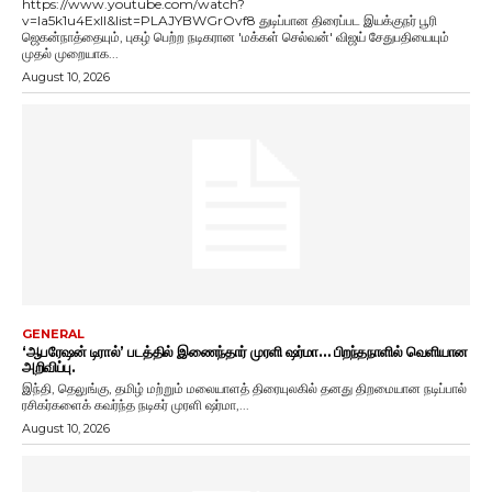
https://www.youtube.com/watch?
v=Ia5k1u4ExlI&list=PLAJYBWGrOvf8 துடிப்பான திரைப்பட இயக்குநர் பூரி
ஜெகன்நாத்தையும், புகழ் பெற்ற நடிகரான 'மக்கள் செல்வன்' விஜய் சேதுபதியையும்
முதல் முறையாக...
August 10, 2026
GENERAL
‘ஆபரேஷன் டிரால்’ படத்தில் இணைந்தார் முரளி ஷர்மா… பிறந்தநாளில் வெளியான
அறிவிப்பு.
இந்தி, தெலுங்கு, தமிழ் மற்றும் மலையாளத் திரையுலகில் தனது திறமையான நடிப்பால்
ரசிகர்களைக் கவர்ந்த நடிகர் முரளி ஷர்மா,...
August 10, 2026