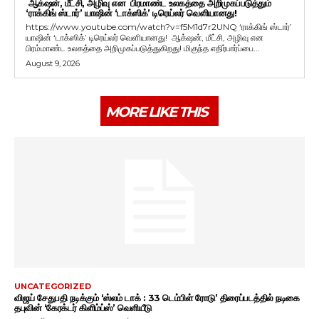
ஆக்‌ஷன், மீட்சி, அழிவு என பிரமாண்ட உலகத்தை அறிமுகப்படுத்தும்
‘ராக்கிங் ஸ்டார்’ யாஷின் ‘டாக்ஸிக்’ டிரெய்லர் வெளியானது!
https://www.youtube.com/watch?v=f5M1d7r2UNQ ‘ராக்கிங் ஸ்டார்’
யாஷின் ‘டாக்ஸிக்’ டிரெய்லர் வெளியானது! ஆக்‌ஷன், மீட்சி, அழிவு என
பிரம்மாண்ட உலகத்தை அறிமுகப்படுத்துகிறது! மிகுந்த எதிர்பார்ப்பை...
August 9, 2026
MORE LIKE THIS
UNCATEGORIZED
விஜய் சேதுபதி நடிக்கும் ‘ஸ்லம் டாக் : 33 டெம்பிள் ரோடு’ திரைப்படத்தில் நடிகை
தபுவின் ‘கேரக்டர் கிளிம்ப்ஸ்’ வெளியீடு