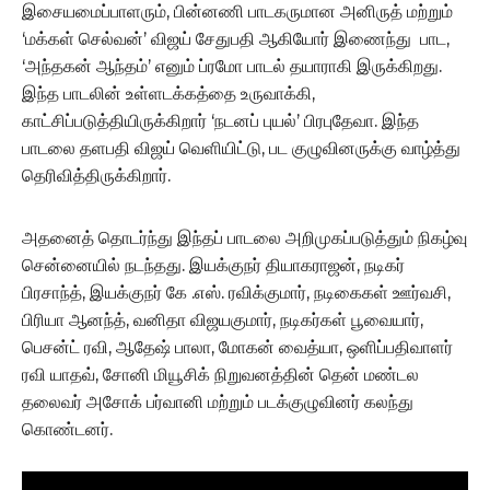
இசையமைப்பாளரும், பின்னணி பாடகருமான அனிருத் மற்றும்
‘மக்கள் செல்வன்’ விஜய் சேதுபதி ஆகியோர் இணைந்து பாட,
‘அந்தகன் ஆந்தம்’ எனும் ப்ரமோ பாடல் தயாராகி இருக்கிறது.
இந்த பாடலின் உள்ளடக்கத்தை உருவாக்கி,
காட்சிப்படுத்தியிருக்கிறார் ‘நடனப் புயல்’ பிரபுதேவா. இந்த
பாடலை தளபதி விஜய் வெளியிட்டு, பட குழுவினருக்கு வாழ்த்து
தெரிவித்திருக்கிறார்.
அதனைத் தொடர்ந்து இந்தப் பாடலை அறிமுகப்படுத்தும் நிகழ்வு
சென்னையில் நடந்தது. இயக்குநர் தியாகராஜன், நடிகர்
பிரசாந்த், இயக்குநர் கே .எஸ். ரவிக்குமார், நடிகைகள் ஊர்வசி,
பிரியா ஆனந்த், வனிதா விஜயகுமார், நடிகர்கள் பூவையார்,
பெசன்ட் ரவி, ஆதேஷ் பாலா, மோகன் வைத்யா, ஒளிப்பதிவாளர்
ரவி யாதவ், சோனி மியூசிக் நிறுவனத்தின் தென் மண்டல
தலைவர் அசோக் பர்வானி மற்றும் படக்குழுவினர் கலந்து
கொண்டனர்.