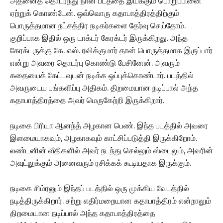
அதனைத் தொடர்ந்து நான் படத்தை இயக்கும் பொறுப்பினை
ஏற்றுக் கொண்டேன். ஒவ்வொரு கதாபாத்திரத்திற்கும்
பொருத்தமான நட்சத்திர நடிகர்களை தேர்வு செய்தோம்.
குறிப்பாக இதில் ஒரு டாக்டர் கேரக்டர் இருக்கிறது. அந்த
கேரக்டருக்கு கே. எஸ். ரவிக்குமார் தான் பொருத்தமாக இருப்பார்
என்று அவரை தொடர்பு கொண்டு பேசினேன். அவரும்
கதையைக் கேட்டவுடன் நடிக்க ஒப்புக்கொண்டார். படத்தில்
அவருடைய பங்களிப்பு அதிகம். திறமையான நடிப்பால் அந்த
கதாபாத்திரத்தை அவர் மெருகேற்றி இருக்கிறார்.
நடிகை பிரியா ஆனந்த் அழகான பெண். இந்த படத்தில் அவரை
இளமையாகவும், அழகாகவும் காட்சிப்படுத்தி இருக்கிறோம்.‌
லண்டனின் வீதிகளில் அவர் நடந்து செல்லும் ஸ்டைலும், அவரின்
அவுட்லுக்கும் அனைவரும் ரசிக்கக் கூடியதாக இருக்கும்.
நடிகை சிம்ரனும் இந்தப் படத்தில் ஒரு முக்கிய வேடத்தில்
நடித்திருக்கிறார். சற்று எதிர்மறையான கதாபாத்திரம் என்றாலும்
திறமையான நடிப்பால் அந்த கதாபாத்திரத்தை