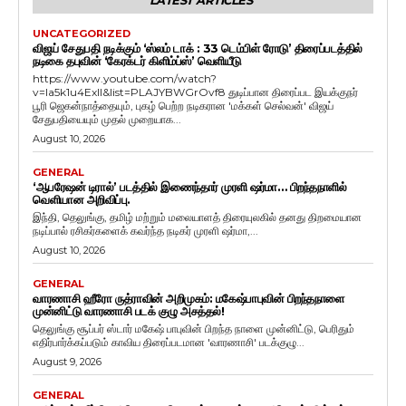
LATEST ARTICLES
UNCATEGORIZED
விஜய் சேதுபதி நடிக்கும் ‘ஸ்லம் டாக் : 33 டெம்பிள் ரோடு’ திரைப்படத்தில்
நடிகை தபுவின் ‘கேரக்டர் கிளிம்ப்ஸ்’ வெளியீடு
https://www.youtube.com/watch?
v=Ia5k1u4ExlI&list=PLAJYBWGrOvf8 துடிப்பான திரைப்பட இயக்குநர்
பூரி ஜெகன்நாத்தையும், புகழ் பெற்ற நடிகரான 'மக்கள் செல்வன்' விஜய்
சேதுபதியையும் முதல் முறையாக...
August 10, 2026
GENERAL
‘ஆபரேஷன் டிரால்’ படத்தில் இணைந்தார் முரளி ஷர்மா… பிறந்தநாளில்
வெளியான அறிவிப்பு.
இந்தி, தெலுங்கு, தமிழ் மற்றும் மலையாளத் திரையுலகில் தனது திறமையான
நடிப்பால் ரசிகர்களைக் கவர்ந்த நடிகர் முரளி ஷர்மா,...
August 10, 2026
GENERAL
வாரணாசி ஹீரோ ருத்ராவின் அறிமுகம்: மகேஷ்பாபுவின் பிறந்தநாளை
முன்னிட்டு வாரணாசி படக் குழு அசத்தல்!
தெலுங்கு சூப்பர் ஸ்டார் மகேஷ் பாபுவின் பிறந்த நாளை முன்னிட்டு, பெரிதும்
எதிர்பார்க்கப்படும் காவிய திரைப்படமான 'வாரணாசி' படக்குழு...
August 9, 2026
GENERAL