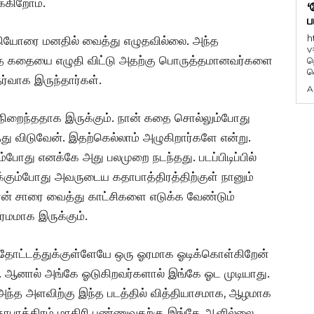
்கிறோம்.
‘
ப
h
ியோரை மனதில் வைத்து எழுதவில்லை. அந்த
v
ந்த கதையை எழுதி விட்டு அதற்கு பொருத்தமானவர்களை
ந
வ
்வாக இருந்தார்கள்.
A
ி நிறைந்ததாக இருக்கும். நான் கதை சொல்லும்போது
்து விடுவேன். இதற்கெல்லாம் அழுகிறார்களே என்று.
போது எனக்கே அது பலமுறை நடந்தது. படப்பிடிப்பில்
்கும்போது அவருடைய கதாபாத்திரத்திற்குள் நானும்
ான் சாரை வைத்து காட்சிகளை எடுக்க வேண்டும்
ரமமாக இருக்கும்.
ன் தோட்டத்துக்குள்ளேயே ஒரு ஓரமாக ஓடிக்கொள்கிறேன்
 ஆனால் அங்கே ஓடுகிறவர்களால் இங்கே ஓட முடியாது.
்த அளவிற்கு இந்த படத்தில் வித்தியாசமாக, ஆழமாக
ர கதாபாத்திரம் மாதிரி பண்ணுவதற்கு இங்கே ஆளில்லை,