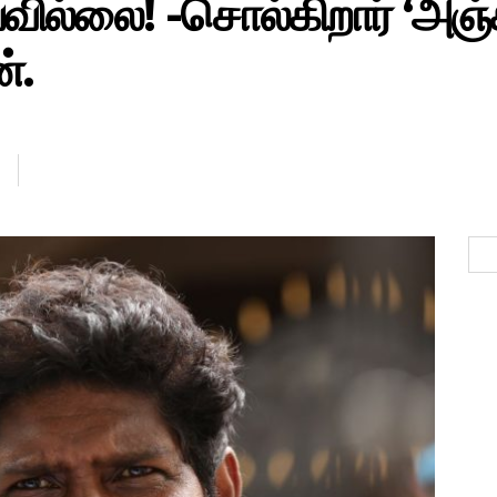
வில்லை! -சொல்கிறார் ‘அஞ
்.