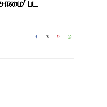
்சாமை’ பட