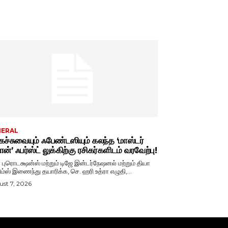
NERAL
ச்சுவையும் ஃபேண்டஸியும் கலந்த ‘மாஸ்டர்
ான்’ ஃபர்ஸ்ட் லுக்கிற்கு ரசிகர்களிடம் வரவேற்பு!
ா புரொடக்ஷன்ஸ் மற்றும் டிஜே இன்டர்நேஷனல் மற்றும் தியா
ிம்ஸ் இணைந்து தயாரிக்க, செ. ஹரி உத்ரா எழுதி,...
st 7, 2026