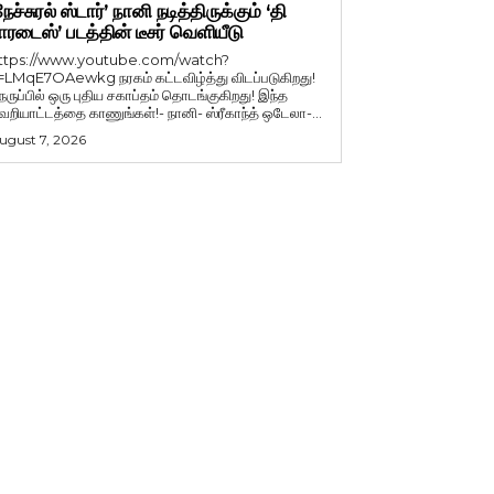
நேச்சுரல் ஸ்டார்’ நானி நடித்திருக்கும் ‘தி
ாரடைஸ்’ படத்தின் டீசர் வெளியீடு
ttps://www.youtube.com/watch?
=LMqE7OAewkg நரகம் கட்டவிழ்த்து விடப்படுகிறது!
ெருப்பில் ஒரு புதிய சகாப்தம் தொடங்குகிறது! இந்த
ெறியாட்டத்தை காணுங்கள்!- நானி- ஸ்ரீகாந்த் ஒடேலா-...
ugust 7, 2026