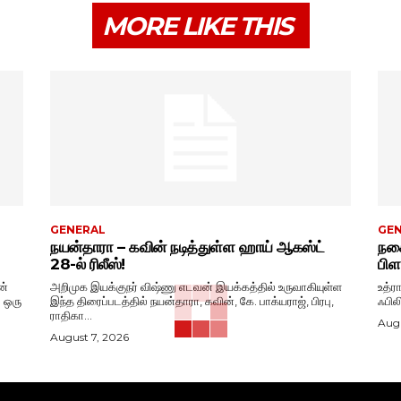
MORE LIKE THIS
GENERAL
GE
நயன்தாரா – கவின் நடித்துள்ள ஹாய் ஆகஸ்ட்
நகை
28-ல் ரிலீஸ்!
பிள
ன்
அறிமுக இயக்குநர் விஷ்ணு எடவன் இயக்கத்தில் உருவாகியுள்ள
உத்ர
. ஒரு
இந்த திரைப்படத்தில் நயன்தாரா, கவின், கே. பாக்யராஜ், பிரபு,
ஃபில
ராதிகா...
Augu
August 7, 2026