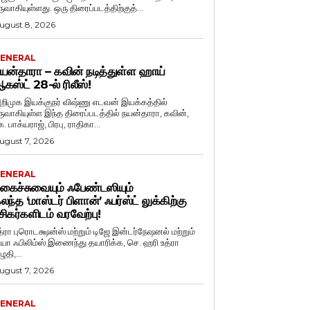
ருவாகியுள்ளது. ஒரு திரைப்படத்திற்குத்...
ugust 8, 2026
ENERAL
யன்தாரா – கவின் நடித்துள்ள ஹாய்
கஸ்ட் 28-ல் ரிலீஸ்!
றிமுக இயக்குநர் விஷ்ணு எடவன் இயக்கத்தில்
ருவாகியுள்ள இந்த திரைப்படத்தில் நயன்தாரா, கவின்,
. பாக்யராஜ், பிரபு, ராதிகா...
ugust 7, 2026
ENERAL
கைச்சுவையும் ஃபேண்டஸியும்
லந்த ‘மாஸ்டர் பிளான்’ ஃபர்ஸ்ட் லுக்கிற்கு
சிகர்களிடம் வரவேற்பு!
த்ரா புரொடக்ஷன்ஸ் மற்றும் டிஜே இன்டர்நேஷனல் மற்றும்
ியா ஃபிலிம்ஸ் இணைந்து தயாரிக்க, செ. ஹரி உத்ரா
ுதி,...
ugust 7, 2026
ENERAL