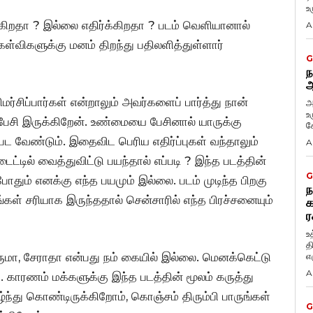
உ
க்கிறதா ? இல்லை எதிர்க்கிறதா ? படம் வெளியானால்
A
ேள்விகளுக்கு மனம் திறந்து பதிலளித்துள்ளார்
G
ந
ஆ
விமர்சிப்பார்கள் என்றாலும் அவர்களைப் பார்த்து நான்
அ
உ
பேசி இருக்கிறேன். உண்மையை பேசினால் யாருக்கு
கே
பட வேண்டும். இதைவிட பெரிய எதிர்ப்புகள் வந்தாலும்
A
ில் வைத்துவிட்டு பயந்தால் எப்படி ? இந்த படத்தின்
G
தும் எனக்கு எந்த பயமும் இல்லை. படம் முடிந்த பிறகு
ந
்கள் சரியாக இருந்ததால் சென்சாரில் எந்த பிரச்சனையும்
க
ர
உ
த
ுமா, சேராதா என்பது நம் கையில் இல்லை. மெனக்கெட்டு
எழ
A
காரணம் மக்களுக்கு இந்த படத்தின் மூலம் கருத்து
ந்து கொண்டிருக்கிறோம், கொஞ்சம் திரும்பி பாருங்கள்
G