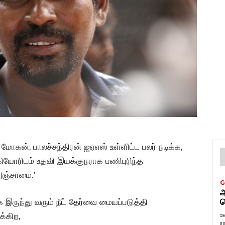
 மோகன், பாலச்சந்திரன் ஐஏஎஸ் உள்ளிட்ட பலர் நடிக்க,
ியோரிடம் உதவி இயக்குநராக பணிபுரிந்த
‘அஞ்சாமை.’
G
ஆ
இருந்து வரும் நீட் தேர்வை மையப்படுத்தி
வ
உ
க்கிற,
ர