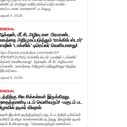
ுன்னிட்டு, பெரிதும் எதிர்பார்க்கப்படும் காவிய
ிரைப்படமான 'வாரணாசி' படக்குழு...
ugust 9, 2026
ENERAL
க்‌ஷன், மீட்சி, அழிவு என பிரமாண்ட
லகத்தை அறிமுகப்படுத்தும் ‘ராக்கிங் ஸ்டார்’
ாஷின் ‘டாக்ஸிக்’ டிரெய்லர் வெளியானது!
ttps://www.youtube.com/watch?
=f5M1d7r2UNQ ‘ராக்கிங் ஸ்டார்’ யாஷின் ‘டாக்ஸிக்’
ிரெய்லர் வெளியானது! ஆக்‌ஷன், மீட்சி, அழிவு என
ிரம்மாண்ட உலகத்தை அறிமுகப்படுத்துகிறது! மிகுந்த
ிர்பார்ப்பை...
ugust 9, 2026
ENERAL
டத்திற்கு சில சிக்கல்கள் இருக்கிறது.
தைத்தாண்டி படம் வெளிவரும்! -மகுடம் பட
ிழாவில் நடிகர் விஷால்
ிஷால் இயக்கி நடித்திருக்கும் மகுடம் படத்தின் டிரெய்லர்
ளியீட்டு விழா சென்னையில் நடந்தது. நிகழ்வில் நடிகர்
விஷால் பேசியதாவது, "அனைவருக்கும் வணக்கம்....