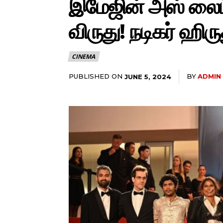
இமேஜின் அஸ் லைட்’ 
விருது! நடிகர் ஹிர
CINEMA
PUBLISHED ON
BY
ADMIN
JUNE 5, 2024