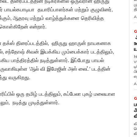
 லைட் திரைப்படத்தின் நடிகர்களில் ஒருவரான ஹிருது
ம
 பாயல்கபாடியா தயாரிப்பாளர்கள் மற்றும் குழுவினர்,
த
A
ும், ஆதரவு மற்றும் வாழ்த்துக்களை தெரிவித்த
கொள்கிறேன் என்றார்.
G
ஆ
ன தக்ஸ் திரைப்படத்தில், ஹிருது ஹாருன் நாயகனாக
உ
ய
பில், சந்தோஷ் சிவன் இயக்கிய மும்பைக்கார் படத்திலும்,
h
்கிய பாத்திரத்தில் நடித்துள்ளார். இப்போது பாயல்
v
ட
 உருவாகியுள்ள ‘ஆல் வி இமேஜின் அஸ் லைட்’ படத்தின்
ப
எத
த்து வருகிறது.
A
ப்பில் ஒரு தமிழ் படத்திலும், கப்பேலா புகழ் மலையாள
G
ம், நடித்து முடித்துள்ளார்.
ப
அ
வ
வ
வெ