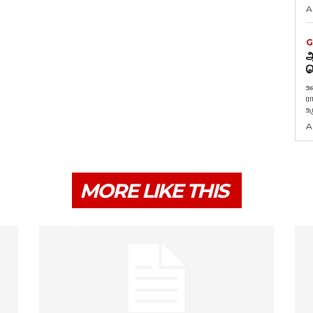
A
G
ஆ
வ
உ
ர
உ
A
MORE LIKE THIS