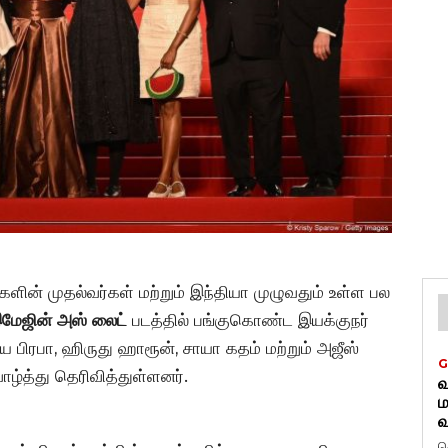
்களின் முதல்வர்கள் மற்றும் இந்தியா முழுவதும் உள்ள பல
இமேஜின் அஸ் லைட்
படத்தில் பங்குகொண்ட இயக்குநர்
்ய பிரபா, ஹிருது ஹாரூன், சாயா கதம் மற்றும் அஜீஸ்
G
்த்து தெரிவித்துள்ளனர்.
வ
ம
வ
த