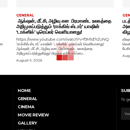
GENERAL
GE
ஆக்‌ஷன், மீட்சி, அழிவு என பிரமாண்ட உலகத்தை
படத
அறிமுகப்படுத்தும் ‘ராக்கிங் ஸ்டார்’ யாஷின்
அதை
‘டாக்ஸிக்’ டிரெய்லர் வெளியானது!
விழ
https://www.youtube.com/watch?v=f5M1d7r2UNQ
விஷா
ான
‘ராக்கிங் ஸ்டார்’ யாஷின் ‘டாக்ஸிக்’ டிரெய்லர் வெளியானது!
வெளியீட
ஆக்‌ஷன், மீட்சி, அழிவு என பிரம்மாண்ட உலகத்தை
அறிமுகப்படுத்துகிறது! மிகுந்த எதிர்பார்ப்பை...
Augu
August 9, 2026
SUB
HOME
GENERAL
To g
CINEMA
MOVIE REVIEW
GALLERY