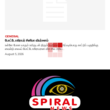
GENERAL
போட்டோகிராபர் சினிமா விமர்சனம்
உள்ளே போன யாரும் உயிருடன் திரும்பியதில்லை. அப்படியொரு காட்டுப் பகுதிக்கு
வைல்டு லைஃப் போட்டோகிராபரான வீரா சில அரிய...
August 5, 2026