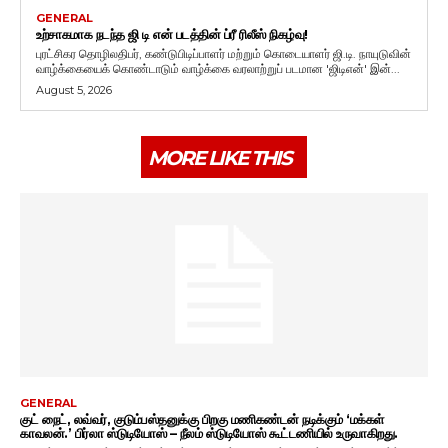
GENERAL
உற்சாகமாக நடந்த ஜி டி என் படத்தின் ப்ரீ ரிலீஸ் நிகழ்வு!
புரட்சிகர தொழிலதிபர், கண்டுபிடிப்பாளர் மற்றும் கொடையாளர் ஜி.டி. நாயுடுவின்
வாழ்க்கையைக் கொண்டாடும் வாழ்க்கை வரலாற்றுப் படமான 'ஜிடிஎன்' இன்...
August 5, 2026
MORE LIKE THIS
GENERAL
குட் நைட், லவ்வர், குடும்பஸ்தனுக்கு பிறகு மணிகண்டன் நடிக்கும் ‘மக்கள்
காவலன்.’ பிர்லா ஸ்டுடியோஸ் – நீலம் ஸ்டுடியோஸ் கூட்டணியில் உருவாகிறது.