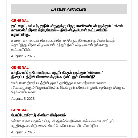
LATEST ARTICLES
GENERAL
குட் நைட், லவ்வர், குடும்பஸ்தனுக்கு பிறகு மணிகண்டன் நடிக்கும் ‘மக்கள்
காவலன்.’ பிர்லா ஸ்டுடியோஸ் – நீலம் ஸ்டுடியோஸ் கூட்டணியில்
உருவாகிறது.
பைசன் காளமாடன் திரைப்படத்தின் மாபெரும் திரையரங்கு வெற்றியைத்
தொடர்ந்து, பிர்லா ஸ்டுடியோஸ் மற்றும் நீலம் ஸ்டுடியோஸ் தங்களது
கூட்டணியில்...
August 6, 2026
GENERAL
சக்திவாய்ந்த போர்வீரராக சந்தீப் கிஷன் நடிக்கும் ‘கரிகாலா’
திரைப்படத்தின் மிரளவைக்கும் ஃபர்ஸ்ட் லுக் வெளியீடு!
'ஷம்பாலா' திரைப்படத்தின் மூலம் தனித்துவமான கற்பனை உலகை
ரசிகர்களுக்கு அறிமுகப்படுத்திய இயக்குநர் யுகேந்தர் முனி, தற்போது இன்னும்
பிரம்மாண்டமான...
August 6, 2026
GENERAL
போட்டோகிராபர் சினிமா விமர்சனம்
உள்ளே போன யாரும் உயிருடன் திரும்பியதில்லை. அப்படியொரு காட்டுப்
பகுதிக்கு வைல்டு லைஃப் போட்டோகிராபரான வீரா சில அரிய...
August 5, 2026