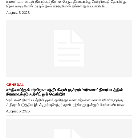
பைசன் காளமாடன் திரைப்படத்தின் மாபெரும் திரையரங்கு வெற்றியைத் தொடர்ந்து,
பிர்லா ஸ்டுடியோஸ் மற்றும் நீலம் ஸ்டுடியோஸ் தங்களது கூட்டணியில்...
August 6, 2026
GENERAL
சக்திவாய்ந்த போர்வீரராக சந்தீப் கிஷன் நடிக்கும் ‘கரிகாலா’ திரைப்படத்தின்
மிரளவைக்கும் ஃபர்ஸ்ட் லுக் வெளியீடு!
'ஷம்பாலா' திரைப்படத்தின் மூலம் தனித்துவமான கற்பனை உலகை ரசிகர்களுக்கு
அறிமுகப்படுத்திய இயக்குநர் யுகேந்தர் முனி, தற்போது இன்னும் பிரம்மாண்டமான...
August 6, 2026