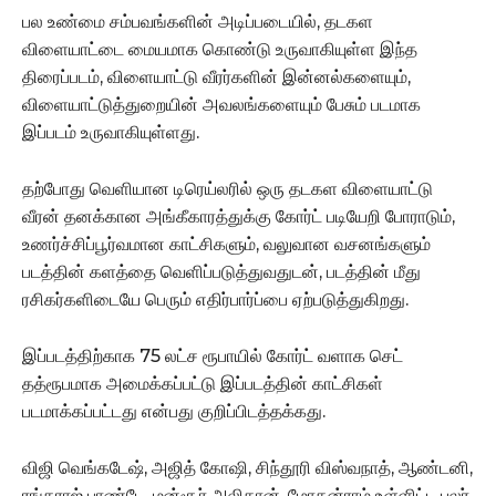
பல உண்மை சம்பவங்களின் அடிப்படையில், தடகள
விளையாட்டை மையமாக கொண்டு உருவாகியுள்ள இந்த
திரைப்படம், விளையாட்டு வீரர்களின் இன்னல்களையும்,
விளையாட்டுத்துறையின் அவலங்களையும் பேசும் படமாக
இப்படம் உருவாகியுள்ளது.
தற்போது வெளியான டிரெய்லரில் ஒரு தடகள விளையாட்டு
வீரன் தனக்கான அங்கீகாரத்துக்கு கோர்ட் படியேறி போராடும்,
உணர்ச்சிப்பூர்வமான காட்சிகளும், வலுவான வசனங்களும்
படத்தின் களத்தை வெளிப்படுத்துவதுடன், படத்தின் மீது
ரசிகர்களிடையே பெரும் எதிர்பார்ப்பை ஏற்படுத்துகிறது.
இப்படத்திற்காக 75 லட்ச ரூபாயில் கோர்ட் வளாக செட்
தத்ரூபமாக அமைக்கப்பட்டு இப்படத்தின் காட்சிகள்
படமாக்கப்பட்டது என்பது குறிப்பிடத்தக்கது.
விஜி வெங்கடேஷ், அஜித் கோஷி, சிந்தூரி விஸ்வநாத், ஆண்டனி,
ரங்கராஜ் பாண்டே, மன்சூர் அலிகான், மோகன்ராம் உள்ளிட்ட பலர்