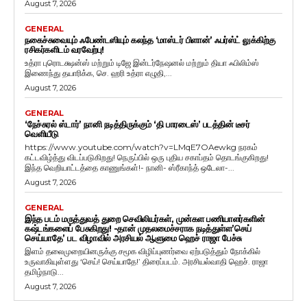
August 7, 2026
GENERAL
நகைச்சுவையும் ஃபேண்டஸியும் கலந்த ‘மாஸ்டர் பிளான்’ ஃபர்ஸ்ட் லுக்கிற்கு
ரசிகர்களிடம் வரவேற்பு!
உத்ரா புரொடக்ஷன்ஸ் மற்றும் டிஜே இன்டர்நேஷனல் மற்றும் தியா ஃபிலிம்ஸ்
இணைந்து தயாரிக்க, செ. ஹரி உத்ரா எழுதி,...
August 7, 2026
GENERAL
‘நேச்சுரல் ஸ்டார்’ நானி நடித்திருக்கும் ‘தி பாரடைஸ்’ படத்தின் டீசர்
வெளியீடு
https://www.youtube.com/watch?v=LMqE7OAewkg நரகம்
கட்டவிழ்த்து விடப்படுகிறது! நெருப்பில் ஒரு புதிய சகாப்தம் தொடங்குகிறது!
இந்த வெறியாட்டத்தை காணுங்கள்!- நானி- ஸ்ரீகாந்த் ஒடேலா-...
August 7, 2026
GENERAL
இந்த படம் மருத்துவத் துறை செவிலியர்கள், முன்கள பணியாளர்களின்
கஷ்டங்களைப் பேசுகிறது! -தான் முதலமைச்சராக நடித்துள்ள’செய்
செய்யாதே’ பட விழாவில் அரசியல் ஆளுமை ஹெச் ராஜா பேச்சு
இளம் தலைமுறையினருக்கு சமூக விழிப்புணர்வை ஏற்படுத்தும் நோக்கில்
உருவாகியுள்ளது ‘செய்! செய்யாதே!’ திரைப்படம். அரசியல்வாதி ஹெச். ராஜா
தமிழ்நாடு...
August 7, 2026