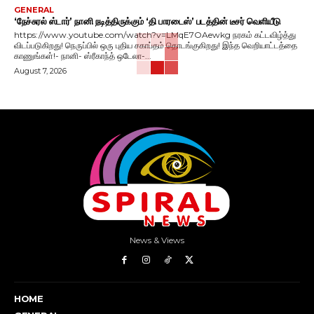
GENERAL
‘நேச்சுரல் ஸ்டார்’ நானி நடித்திருக்கும் ‘தி பாரடைஸ்’ படத்தின் டீசர் வெளியீடு
https://www.youtube.com/watch?v=LMqE7OAewkg நரகம் கட்டவிழ்த்து
விடப்படுகிறது! நெருப்பில் ஒரு புதிய சகாப்தம் தொடங்குகிறது! இந்த வெறியாட்டத்தை
காணுங்கள்!- நானி- ஸ்ரீகாந்த் ஒடேலா-...
August 7, 2026
News & Views
HOME