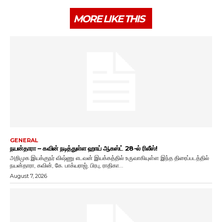
MORE LIKE THIS
GENERAL
நயன்தாரா – கவின் நடித்துள்ள ஹாய் ஆகஸ்ட் 28-ல் ரிலீஸ்!
அறிமுக இயக்குநர் விஷ்ணு எடவன் இயக்கத்தில் உருவாகியுள்ள இந்த திரைப்படத்தில்
நயன்தாரா, கவின், கே. பாக்யராஜ், பிரபு, ராதிகா...
August 7, 2026