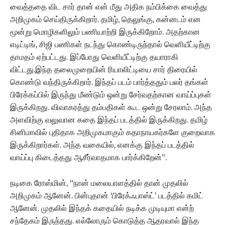
வைத்ததை விட சார் தான் என் மீது அதிக நம்பிக்கை வைத்து
அறிமுகம் செய்திருக்கிறார். தமிழ், தெலுங்கு, கன்னடம் என
மூன்று மொழிகளிலும் பணியாற்றி இருக்கிறோம். அதற்கான
எடிட்டிங், சிஜி பணிகள் நடந்து கொண்டிருந்தால் வெளியீட்டிற்கு
தாமதம் ஏற்பட்டது. இப்போது வெளியீட்டிற்கு தயாராகி
விட்டது.இந்த தலைமுறையின் ரியாலிட்டியை சார் திரையில்
கொண்டு வந்திருக்கிறார். இந்தப் படம் பார்த்ததும் பலர் தங்கள்
பிரேக்கப்பில் இருந்து மீண்டும் ஒன்று சேர்வதற்கான வாய்ப்புகள்
இருக்கிறது. விவாகரத்து தம்பதிகள் கூட ஒன்று சேரலாம். அந்த
அளவிற்கு வலுவான கதை இந்தப் படத்தில் இருக்கிறது. தமிழ்
சினிமாவில் புதிதாக அறிமுகமாகும் கதாநாயகர்களே குறைவாக
இருக்கிறார்கள். அந்த வகையில், எனக்கு இந்தப் படத்தில்
வாய்ப்பு கிடைத்தது ஆசீர்வாதமாக பார்க்கிறேன்”.
நடிகை ரோஸ்மின், “நான் மலையாளத்தில் தான் முதலில்
அறிமுகம் ஆனேன். பின்புதான் ‘பிரேக்ஃபாஸ்ட்’ படத்தில் கமிட்
ஆனேன். முதலில் இந்தக் கதையில் நடிக்க முடியுமா என்ற்
சந்தேகம் இருந்தது. எல்லோரும் கொடுத்த ஆதரவால் இந்த