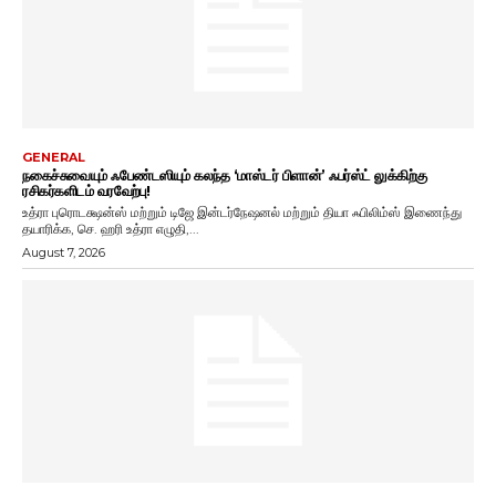
GENERAL
நகைச்சுவையும் ஃபேண்டஸியும் கலந்த ‘மாஸ்டர் பிளான்’ ஃபர்ஸ்ட் லுக்கிற்கு
ரசிகர்களிடம் வரவேற்பு!
உத்ரா புரொடக்ஷன்ஸ் மற்றும் டிஜே இன்டர்நேஷனல் மற்றும் தியா ஃபிலிம்ஸ் இணைந்து
தயாரிக்க, செ. ஹரி உத்ரா எழுதி,...
August 7, 2026