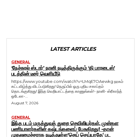
LATEST ARTICLES
GENERAL
‘நேச்சுரல் ஸ்டார்’ நானி நடித்திருக்கும் ‘தி பாரடைஸ்’
படத்தின் டீசர் வெளியீடு
https://www.youtube.com/watch?v=LMqE7OAewkg நரகம்
கட்டவிழ்த்து விடப்படுகிறது! நெருப்பில் ஒரு புதிய சகாப்தம்
தொடங்குகிறது! இந்த வெறியாட்டத்தை காணுங்கள்!- நானி- ஸ்ரீகாந்த்
ஒடேலா-...
August 7, 2026
GENERAL
இந்த படம் மருத்துவத் துறை செவிலியர்கள், முன்கள
பணியாளர்களின் கஷ்டங்களைப் பேசுகிறது! -தான்
முதலமைச்சராக நடித்துள்ள’செய் செய்யாதே’ பட