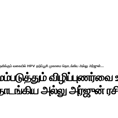
MOVIE REVIEW
GALLERY
HEALTH
ுவிக்கும் வகையில் HPV தடுப்பூசி முகாமை தொடங்கிய அல்லு அர்ஜுன்...
படுத்தும் விழிப்புணர்வை 
டங்கிய அல்லு அர்ஜுன் ரசிக