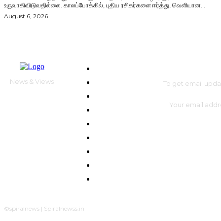
உருவாகிவிடுவதில்லை. காலப்போக்கில், புதிய ரசிகர்களை ஈர்த்து, வெளியான...
August 6, 2026
SUBSCRIBE
HOME
News & Views
GENERAL
To get email upda
CINEMA
MOVIE REVIEW
GALLERY
HEALTH
POLITICS
SPORTS
TELEVISION
©spiralnews | Spiralnewss.in