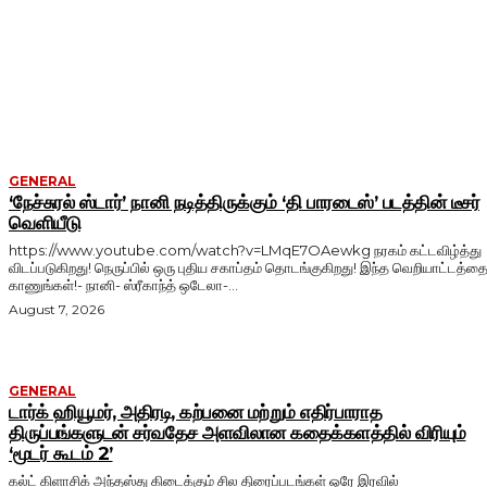
MORE LIKE THIS
GENERAL
‘நேச்சுரல் ஸ்டார்’ நானி நடித்திருக்கும் ‘தி பாரடைஸ்’ படத்தின் டீசர்
வெளியீடு
https://www.youtube.com/watch?v=LMqE7OAewkg நரகம் கட்டவிழ்த்து
விடப்படுகிறது! நெருப்பில் ஒரு புதிய சகாப்தம் தொடங்குகிறது! இந்த வெறியாட்டத்த
காணுங்கள்!- நானி- ஸ்ரீகாந்த் ஒடேலா-...
August 7, 2026
GENERAL
டார்க் ஹியூமர், அதிரடி, கற்பனை மற்றும் எதிர்பாராத
திருப்பங்களுடன் சர்வதேச அளவிலான கதைக்களத்தில் விரியும்
‘மூடர் கூடம் 2’
கல்ட் கிளாசிக் அந்தஸ்து கிடைக்கும் சில திரைப்படங்கள் ஒரே இரவில்