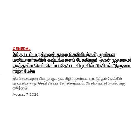
GENERAL
இந்த படம் மருத்துவத் துறை செவிலியர்கள், முன்கள
பணியாளர்களின் கஷ்டங்களைப் பேசுகிறது! -தான் முதலமை
நடித்துள்ள’செய் செய்யாதே’ பட விழாவில் அரசியல் ஆளும
ராஜா பேச்சு
ை
இளம் தலைமுறையினருக்கு சமூக விழிப்புணர்வை ஏற்படுத்தும் நோக்கில்
உருவாகியுள்ளது ‘செய்! செய்யாதே!’ திரைப்படம். அரசியல்வாதி ஹெச். ராஜா
தமிழ்நாடு...
August 7, 2026