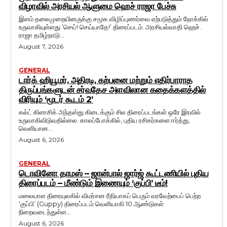
விழாவில் அரசியல் ஆளுமை ஹெச் ராஜா பேச்சு
இளம் தலைமுறையினருக்கு சமூக விழிப்புணர்வை ஏற்படுத்தும் நோக்கில்
உருவாகியுள்ளது ‘செய்! செய்யாதே!’ திரைப்படம். அரசியல்வாதி ஹெச்.
ராஜா தமிழ்நாடு...
August 7, 2026
GENERAL
டார்க் ஹியூமர், அதிரடி, கற்பனை மற்றும் எதிர்பாராத
திருப்பங்களுடன் சர்வதேச அளவிலான கதைக்களத்தில்
விரியும் ‘மூடர் கூடம் 2’
கல்ட் கிளாசிக் அந்தஸ்து கிடைக்கும் சில திரைப்படங்கள் ஒரே இரவில்
உருவாகிவிடுவதில்லை. காலப்போக்கில், புதிய ரசிகர்களை ஈர்த்து,
வெளியான...
August 6, 2026
GENERAL
டொவினோ தாமஸ் – ஜான்பால் ஜார்ஜ் கூட்டணியில் புதிய
திரைப்படம் – மீண்டும் இணையும் ‘குப்பி’ டீம்!
மலையாள திரையுலகில் விமர்சன ரீதியாகப் பெரும் வரவேற்பைப் பெற்ற
‘குப்பி’ (Guppy) திரைப்படம் வெளியாகி 10 ஆண்டுகள்
நிறைவடைந்துள்ள...
August 6, 2026