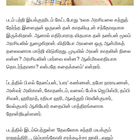
படம் பற்றி இயக்குநரிடம் கேட்டபோது ‘உலக அரசியலை கற்றுத்
தேர்ந்த இளைஞன் ஒருவன் தன் காதலியுடன் சந்தோஷமாக
இருக்கிறான். ஆனால் எதிர்பாராத விதமாக தன் நண்பன் மூலம்
அரசியலில் நுழைகிறான். விதியோ அவனை ஒரு ஆன்மிகத்
தலைவனாக மாற்றி விடுகிறது. முடிவில் அவன் காதலின் நிலை
என்ன? அரசியலின் பார்வை என்ன? ஆன்மீகவாதியாக
தொடர்ந்தானா? என்பதே கதைக்களம்’ என்றார்.
ப்டத்தில் பி.எல் தேனப்பன், ‘யார’ கண்ணன், நமோ நாராயணன்,
அன்வர் அலிகான், கோதண்டம், வலைப் பேச்சு ஜெ.பிஸ்மி, தம்பி
சிவன், ஹரிநாத், ரதியா ஹரி, ஆலந்தூர் பிரவீன்குமார்,
வேல்குமார் ஆகியோர் கதையின் பாத்திரங்களாக
தோன்றியுள்ளனர்.
படத்தில் இடம்பெற்றுள்ள ‘தேவலோக சுந்தரி மயக்கும்
ராஜதந்திரி…, டும்மாங்கோலி சரக்கடிச்சா ஜாலி…எனும்