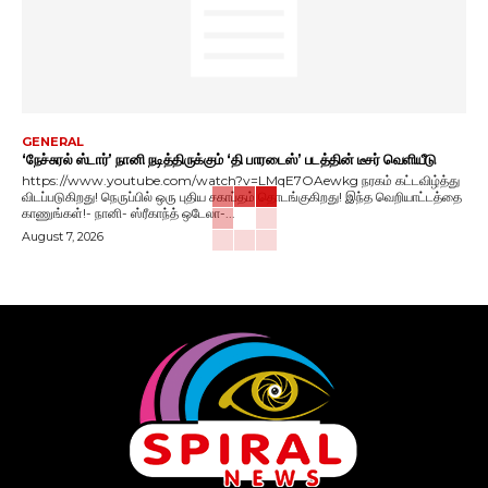
GENERAL
‘நேச்சுரல் ஸ்டார்’ நானி நடித்திருக்கும் ‘தி பாரடைஸ்’ படத்தின் டீசர் வெளியீடு
https://www.youtube.com/watch?v=LMqE7OAewkg நரகம் கட்டவிழ்த்து
விடப்படுகிறது! நெருப்பில் ஒரு புதிய சகாப்தம் தொடங்குகிறது! இந்த வெறியாட்டத்தை
காணுங்கள்!- நானி- ஸ்ரீகாந்த் ஒடேலா-...
August 7, 2026