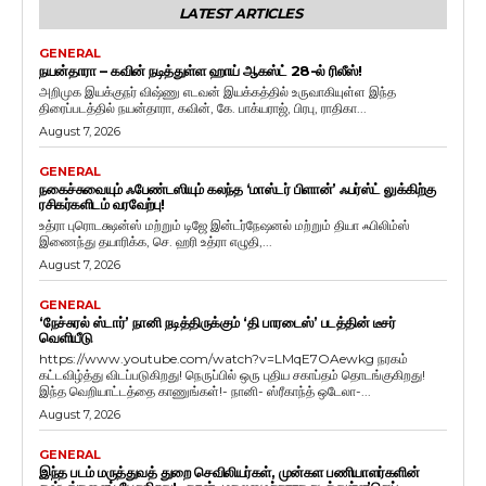
LATEST ARTICLES
GENERAL
நயன்தாரா – கவின் நடித்துள்ள ஹாய் ஆகஸ்ட் 28-ல் ரிலீஸ்!
அறிமுக இயக்குநர் விஷ்ணு எடவன் இயக்கத்தில் உருவாகியுள்ள இந்த
திரைப்படத்தில் நயன்தாரா, கவின், கே. பாக்யராஜ், பிரபு, ராதிகா...
August 7, 2026
GENERAL
நகைச்சுவையும் ஃபேண்டஸியும் கலந்த ‘மாஸ்டர் பிளான்’ ஃபர்ஸ்ட் லுக்கிற்கு
ரசிகர்களிடம் வரவேற்பு!
உத்ரா புரொடக்ஷன்ஸ் மற்றும் டிஜே இன்டர்நேஷனல் மற்றும் தியா ஃபிலிம்ஸ்
இணைந்து தயாரிக்க, செ. ஹரி உத்ரா எழுதி,...
August 7, 2026
GENERAL
‘நேச்சுரல் ஸ்டார்’ நானி நடித்திருக்கும் ‘தி பாரடைஸ்’ படத்தின் டீசர்
வெளியீடு
https://www.youtube.com/watch?v=LMqE7OAewkg நரகம்
கட்டவிழ்த்து விடப்படுகிறது! நெருப்பில் ஒரு புதிய சகாப்தம் தொடங்குகிறது!
இந்த வெறியாட்டத்தை காணுங்கள்!- நானி- ஸ்ரீகாந்த் ஒடேலா-...
August 7, 2026
GENERAL
இந்த படம் மருத்துவத் துறை செவிலியர்கள், முன்கள பணியாளர்களின்