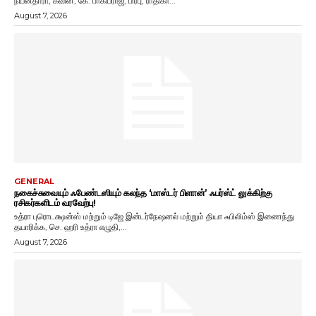
நயன்தாரா, கவின், கே. பாக்யராஜ், பிரபு, ராதிகா...
August 7, 2026
GENERAL
நகைச்சுவையும் ஃபேண்டஸியும் கலந்த ‘மாஸ்டர் பிளான்’ ஃபர்ஸ்ட் லுக்கிற்கு
ரசிகர்களிடம் வரவேற்பு!
உத்ரா புரொடக்ஷன்ஸ் மற்றும் டிஜே இன்டர்நேஷனல் மற்றும் தியா ஃபிலிம்ஸ் இணைந்து
தயாரிக்க, செ. ஹரி உத்ரா எழுதி,...
August 7, 2026