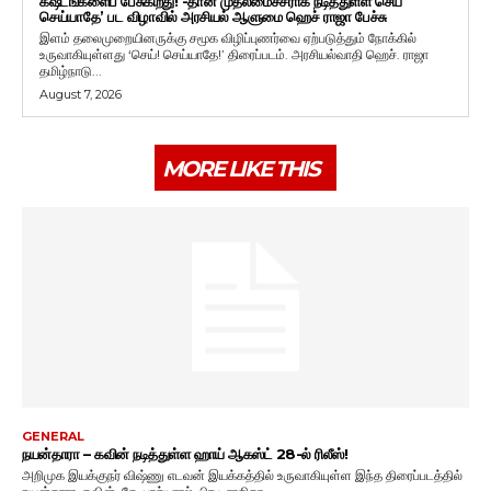
கஷ்டங்களைப் பேசுகிறது! -தான் முதலமைச்சராக நடித்துள்ள’செய்
செய்யாதே’ பட விழாவில் அரசியல் ஆளுமை ஹெச் ராஜா பேச்சு
இளம் தலைமுறையினருக்கு சமூக விழிப்புணர்வை ஏற்படுத்தும் நோக்கில்
உருவாகியுள்ளது ‘செய்! செய்யாதே!’ திரைப்படம். அரசியல்வாதி ஹெச். ராஜா
தமிழ்நாடு...
August 7, 2026
MORE LIKE THIS
GENERAL
நயன்தாரா – கவின் நடித்துள்ள ஹாய் ஆகஸ்ட் 28-ல் ரிலீஸ்!
அறிமுக இயக்குநர் விஷ்ணு எடவன் இயக்கத்தில் உருவாகியுள்ள இந்த திரைப்படத்தில்