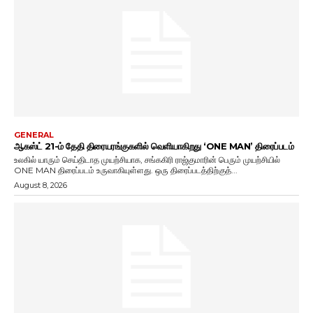
GENERAL
ஆகஸ்ட் 21-ம் தேதி திரையரங்குகளில் வெளியாகிறது ‘ONE MAN’ திரைப்படம்
உலகில் யாரும் செய்திடாத முயற்சியாக, சங்ககிரி ராஜ்குமாரின் பெரும் முயற்சியில்
ONE MAN திரைப்படம் உருவாகியுள்ளது. ஒரு திரைப்படத்திற்குத்...
August 8, 2026