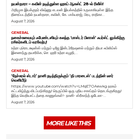
நயன்தாரா – கவின் நடித்துள்ள ஹாய் ஆகஸ்ட் 28-ல் ரிலீஸ்!
அறிமுக இயக்குநர் விஷ்ணு எடவன் இயக்கத்தில் உருவாகியுள்ள இந்த
திரைப்படத்தில் நயன்தாரா, கவின், கே. பாக்யராஜ், பிரபு, ராதிகா...
August 7, 2026
GENERAL
நகைச்சுவையும் ஃபேண்டஸியும் கலந்த ‘மாஸ்டர் பிளான்’ ஃபர்ஸ்ட் லுக்கிற்கு
ரசிகர்களிடம் வரவேற்பு!
உத்ரா புரொடக்ஷன்ஸ் மற்றும் டிஜே இன்டர்நேஷனல் மற்றும் தியா ஃபிலிம்ஸ்
இணைந்து தயாரிக்க, செ. ஹரி உத்ரா எழுதி,...
August 7, 2026
GENERAL
‘நேச்சுரல் ஸ்டார்’ நானி நடித்திருக்கும் ‘தி பாரடைஸ்’ படத்தின் டீசர்
வெளியீடு
https://www.youtube.com/watch?v=LMqE7OAewkg நரகம்
கட்டவிழ்த்து விடப்படுகிறது! நெருப்பில் ஒரு புதிய சகாப்தம் தொடங்குகிறது!
இந்த வெறியாட்டத்தை காணுங்கள்!- நானி- ஸ்ரீகாந்த் ஒடேலா-...
August 7, 2026
MORE LIKE THIS