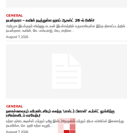
GENERAL
நயன்தாரா – கவின் நடித்துள்ள ஹாய் ஆகஸ்ட் 28-ல் ரிலீஸ்!
அறிமுக இயக்குநர் விஷ்ணு எடவன் இயக்கத்தில் உருவாகியுள்ள இந்த திரைப்படத்தில்
நயன்தாரா, கவின், கே. பாக்யராஜ், பிரபு, ராதிகா...
August 7, 2026
GENERAL
நகைச்சுவையும் ஃபேண்டஸியும் கலந்த ‘மாஸ்டர் பிளான்’ ஃபர்ஸ்ட் லுக்கிற்கு
ரசிகர்களிடம் வரவேற்பு!
உத்ரா புரொடக்ஷன்ஸ் மற்றும் டிஜே இன்டர்நேஷனல் மற்றும் தியா ஃபிலிம்ஸ் இணைந்து
தயாரிக்க, செ. ஹரி உத்ரா எழுதி,...
August 7, 2026