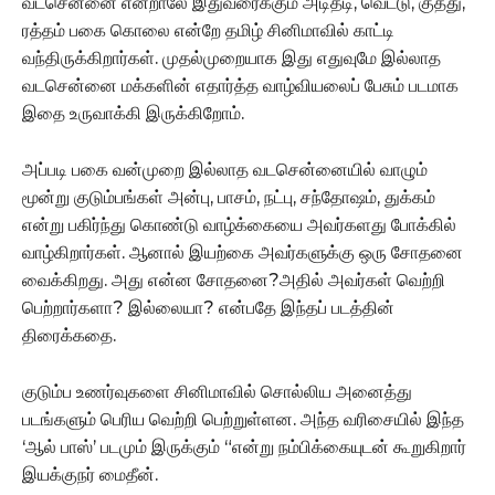
வடசென்னை என்றாலே இதுவரைக்கும் அடிதடி, வெட்டு, குத்து,
ரத்தம் பகை கொலை என்றே தமிழ் சினிமாவில் காட்டி
வந்திருக்கிறார்கள். முதல்முறையாக இது எதுவுமே இல்லாத
வடசென்னை மக்களின் எதார்த்த வாழ்வியலைப் பேசும் படமாக
இதை உருவாக்கி இருக்கிறோம்.
அப்படி பகை வன்முறை இல்லாத வடசென்னையில் வாழும்
மூன்று குடும்பங்கள் அன்பு, பாசம், நட்பு, சந்தோஷம், துக்கம்
என்று பகிர்ந்து கொண்டு வாழ்க்கையை அவர்களது போக்கில்
வாழ்கிறார்கள். ஆனால் இயற்கை அவர்களுக்கு ஒரு சோதனை
வைக்கிறது. அது என்ன சோதனை?அதில் அவர்கள் வெற்றி
பெற்றார்களா? இல்லையா? என்பதே இந்தப் படத்தின்
திரைக்கதை.
குடும்ப உணர்வுகளை சினிமாவில் சொல்லிய அனைத்து
படங்களும் பெரிய வெற்றி பெற்றுள்ளன. அந்த வரிசையில் இந்த
‘ஆல் பாஸ்’ படமும் இருக்கும் “என்று நம்பிக்கையுடன் கூறுகிறார்
இயக்குநர் மைதீன்.