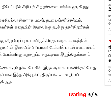
க
ியேட்டரில் சிரிப்புச் சிதறல்களை பார்க்க முடிகிறது.
இ
ம
வ
 அரசியல்வாதிகளாக பவன், தயா பன்னீர்செல்வம்,
வ
்றவர்கள் கதையின் தேவைக்கு நடித்து நகர்கிறார்கள்.
A
கு விறுவிறுப்பு கூட்டியிருக்கிறது. மருதநாயகத்தின்
G
க
ுமாரின் இசையில் பிரியாணி மேக்கிங் பாடல் சுவாரஸ்யம்.
ம
க்கிற்கு சுறுசுறுப்பு தருவதாக இருந்திருக்கலாம்.
ப
க
ப
நினைக்கும் நல்ல போலீஸ், இருவருமாக பயணிக்கும்போது
வ
்பான இந்த அக்யூஸ்ட், திருப்பங்களால் நிரம்பி
ஸ
A
ுகிறது.
Rating
3 / 5