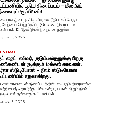
ூட்டணியில் புதிய திரைப்படம் – மீண்டும்
ணையும் ‘குப்பி’ டீம்!
லையாள திரையுலகில் விமர்சன ரீதியாகப் பெரும்
ரவேற்பைப் பெற்ற ‘குப்பி’ (Guppy) திரைப்படம்
ெளியாகி 10 ஆண்டுகள் நிறைவடைந்துள்ள...
ugust 6, 2026
ENERAL
ுட் நைட், லவ்வர், குடும்பஸ்தனுக்கு பிறகு
ணிகண்டன் நடிக்கும் ‘மக்கள் காவலன்.’
ிர்லா ஸ்டுடியோஸ் – நீலம் ஸ்டுடியோஸ்
ூட்டணியில் உருவாகிறது.
ைசன் காளமாடன் திரைப்படத்தின் மாபெரும் திரையரங்கு
ெற்றியைத் தொடர்ந்து, பிர்லா ஸ்டுடியோஸ் மற்றும் நீலம்
்டுடியோஸ் தங்களது கூட்டணியில்...
ugust 6, 2026