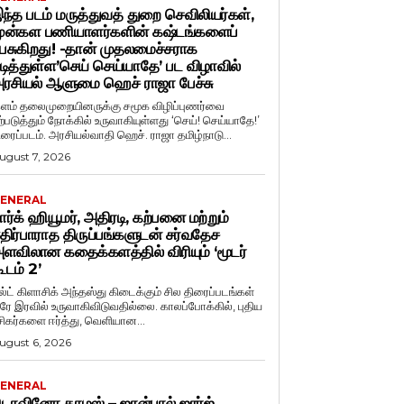
ந்த படம் மருத்துவத் துறை செவிலியர்கள்,
ுன்கள பணியாளர்களின் கஷ்டங்களைப்
ேசுகிறது! -தான் முதலமைச்சராக
டித்துள்ள’செய் செய்யாதே’ பட விழாவில்
ரசியல் ஆளுமை ஹெச் ராஜா பேச்சு
ளம் தலைமுறையினருக்கு சமூக விழிப்புணர்வை
ற்படுத்தும் நோக்கில் உருவாகியுள்ளது ‘செய்! செய்யாதே!’
ிரைப்படம். அரசியல்வாதி ஹெச். ராஜா தமிழ்நாடு...
ugust 7, 2026
ENERAL
ார்க் ஹியூமர், அதிரடி, கற்பனை மற்றும்
திர்பாராத திருப்பங்களுடன் சர்வதேச
ளவிலான கதைக்களத்தில் விரியும் ‘மூடர்
ூடம் 2’
ல்ட் கிளாசிக் அந்தஸ்து கிடைக்கும் சில திரைப்படங்கள்
ரே இரவில் உருவாகிவிடுவதில்லை. காலப்போக்கில், புதிய
சிகர்களை ஈர்த்து, வெளியான...
ugust 6, 2026
ENERAL
ொவினோ தாமஸ் – ஜான்பால் ஜார்ஜ்