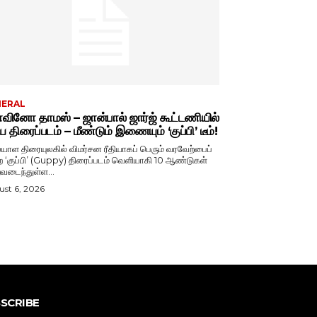
NERAL
ினோ தாமஸ் – ஜான்பால் ஜார்ஜ் கூட்டணியில்
ிய திரைப்படம் – மீண்டும் இணையும் ‘குப்பி’ டீம்!
ாள திரையுலகில் விமர்சன ரீதியாகப் பெரும் வரவேற்பைப்
ற ‘குப்பி’ (Guppy) திரைப்படம் வெளியாகி 10 ஆண்டுகள்
வடைந்துள்ள...
st 6, 2026
SCRIBE