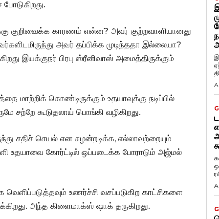
் போடுகிறது.
இ
ம
ப
க்கு குறிவைக்க காரணம் என்ன? அவர் குற்றவாளியானது
ந
றவர்களிடமிருந்து அவர் தப்பிக்க முடிந்ததா இல்லையா?
அ
ிறது இயக்குநர் பிரபு ஸ்ரீனிவாஸ் அமைத்திருக்கும்
இ
ஏ
த
A
்தை மாற்றிக் கொண்டிருக்கும் உதயாவுக்கு நடிப்பில்
G
ுமே சற்றே கூடுதலாய் பொங்கி வழிகிறது.
ட
எ
அ
ுந்து சதிச் செயல் என சுழன்றடிக்க, எல்லாவற்றையும்
க
வாளி உதயாவை கோர்ட்டில் ஒப்படைக்க போராடும் அஜ்மல்
க
ஒ
ர
A
ெளிப்படுத்தவும் உணர்ச்சி வசப்படுகிற காட்சிகளை
ருக்கிறது. அந்த கிளைமாக்ஸ் ஷாக் தருகிறது.
G
ட