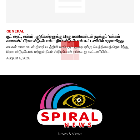
GENERAL
குட் நைட், லவ்வர், குடும்பஸ்தனுக்கு பிறகு மணிகண்டன் நடிக்கும் ‘மக்கள்
காவலன்.’ பிர்லா ஸ்டுடியோஸ் – நீலம் ஸ்டுடியோஸ் கூட்டணியில் உருவாகிறது.
பைசன் காளமாடன் திரைப்படத்தின் மாபெரும் திரையரங்கு வெற்றியைத் தொடர்ந்து,
பிர்லா ஸ்டுடியோஸ் மற்றும் நீலம் ஸ்டுடியோஸ் தங்களது கூட்டணியில்...
August 6, 2026
News & Views