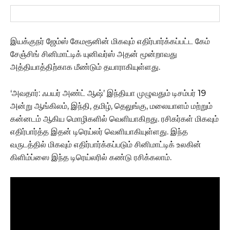
இயக்குநர் ஜேம்ஸ் கேமரூனின் மிகவும் எதிர்பார்க்கப்பட்ட கேம்
சேஞ்சிங் சினிமாட்டிக் யுனிவர்ஸ் அதன் மூன்றாவது
அத்தியாத்திற்காக மீண்டும் தயாராகியுள்ளது.
‘அவதார்: ஃபயர் அண்ட் ஆஷ்’ இந்தியா முழுவதும் டிசம்பர் 19
அன்று ஆங்கிலம், இந்தி, தமிழ், தெலுங்கு, மலையாளம் மற்றும்
கன்னடம் ஆகிய மொழிகளில் வெளியாகிறது. ரசிகர்கள் மிகவும்
எதிர்பார்த்த இதன் டிரெய்லர் வெளியாகியுள்ளது. இந்த
வருடத்தில் மிகவும் எதிர்பார்க்கப்படும் சினிமாட்டிக் உலகின்
கிளிம்ப்ஸை இந்த டிரெய்லரில் கண்டு ரசிக்கலாம்.