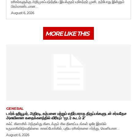
ரசிகர்களுக்கு அறிமுகப்படுத்திய இயக்குநர் யுகேந்தர் முனி, தற்போது இன்னும்
பிரம்மாண்டமான...
August 6, 2026
MORE LIKE THIS
GENERAL
டார்க் ஹியூமர், அதிரடி, கற்பனை மற்றும் எதிர்பாராத திருப்பங்களுடன் சர்வதேச
அளவிலான கதைக்களத்தில் விரியும் ‘மூடர் கூடம் 2’
கல்ட் கிளாசிக் அந்தஸ்து கிடைக்கும் சில திரைப்படங்கள் ஒரே இரவில்
உருவாகிவிடுவதில்லை. காலப்போக்கில், புதிய ரசிகர்களை ஈர்த்து, வெளியான...
August 6, 2026