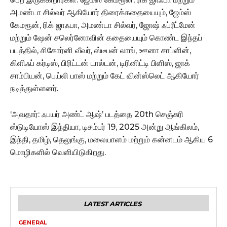
அமண்டா சில்வர் ஆகியோர் திரைக்கதையையும், ஜேம்ஸ்
கேமரூன், ரிக் ஜாஃபா, அமண்டா சில்வர், ஜோஷ் ஃப்ரீட்மேன்
மற்றும் ஷேன் சலெர்னோவின் கதையையும் கொண்ட இந்தப்
படத்தில், சிகோர்னி வீவர், ஸ்டீபன் லாங், ஊனா சாப்ளின்,
கிளிஃப் கர்டிஸ், பிரிட்டன் டால்டன், டிரினிட்டி பிளிஸ், ஜாக்
சாம்பியன், பெய்லி பாஸ் மற்றும் கேட் வின்ஸ்லெட் ஆகியோர்
நடித்துள்ளனர்.
‘அவதார்: ஃபயர் அண்ட் ஆஷ்’ படத்தை 20th செஞ்சுரி
ஸ்டுடியோஸ் இந்தியா, டிசம்பர் 19, 2025 அன்று ஆங்கிலம்,
இந்தி, தமிழ், தெலுங்கு, மலையாளம் மற்றும் கன்னடம் ஆகிய 6
மொழிகளில் வெளியிடுகிறது.
LATEST ARTICLES
GENERAL