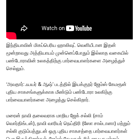
இந்தியாவின் மிகப்பெரிய ஹாலிவுட் வெளியீடான இதன்
மூன்றாவது அத்தியாயம் முன்னெப்போதும் இல்லாத வகையில்
பண்டோராவின் உலகத்திற்கு பார்வையாளர்களை அழைத்துச்
செல்லும்.
‘அவதார்: ஃபயர் & ஆஷ்’ படத்தில் இயக்குநர் ஜேம்ஸ் கேமரூன்
புதிய சாகசங்களுக்காக மீண்டும் பண்டோரா உலகிற்கு
பார்வையாளர்களை அழைத்து செல்கிறார்.
மரைன் நாவி தலைவராக மாறிய ஜேக் சல்லி (சாம்
வொர்திங்டன்), நாவி வாரியர் நெய்திரி (ஸோ சால்டானா) மற்றும்
சல்லி குடும்பத்துடன் ஒரு புதிய சாகசத்தை பார்வையாளர்கள்
பெற இருக்கிறார்கள். ஜேம்ஸ் கேமரூன், ரிக் ஜாஃபா மற்றும்