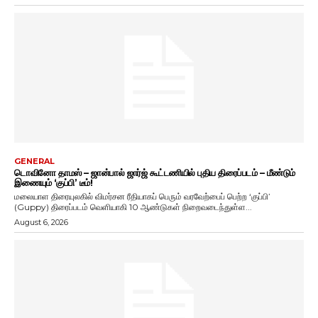
GENERAL
டொவினோ தாமஸ் – ஜான்பால் ஜார்ஜ் கூட்டணியில் புதிய திரைப்படம் – மீண்டும்
இணையும் ‘குப்பி’ டீம்!
மலையாள திரையுலகில் விமர்சன ரீதியாகப் பெரும் வரவேற்பைப் பெற்ற ‘குப்பி’
(Guppy) திரைப்படம் வெளியாகி 10 ஆண்டுகள் நிறைவடைந்துள்ள...
August 6, 2026