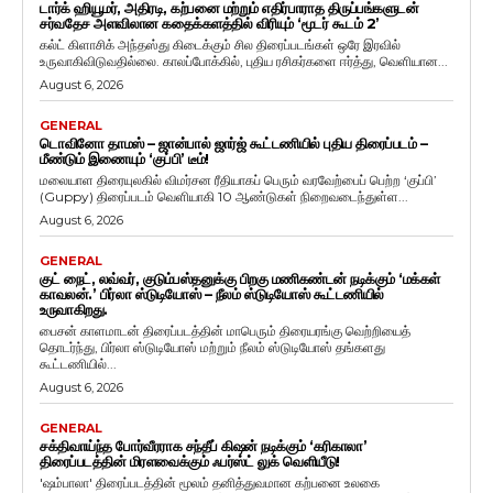
டார்க் ஹியூமர், அதிரடி, கற்பனை மற்றும் எதிர்பாராத திருப்பங்களுடன்
சர்வதேச அளவிலான கதைக்களத்தில் விரியும் ‘மூடர் கூடம் 2’
கல்ட் கிளாசிக் அந்தஸ்து கிடைக்கும் சில திரைப்படங்கள் ஒரே இரவில்
உருவாகிவிடுவதில்லை. காலப்போக்கில், புதிய ரசிகர்களை ஈர்த்து, வெளியான...
August 6, 2026
GENERAL
டொவினோ தாமஸ் – ஜான்பால் ஜார்ஜ் கூட்டணியில் புதிய திரைப்படம் –
மீண்டும் இணையும் ‘குப்பி’ டீம்!
மலையாள திரையுலகில் விமர்சன ரீதியாகப் பெரும் வரவேற்பைப் பெற்ற ‘குப்பி’
(Guppy) திரைப்படம் வெளியாகி 10 ஆண்டுகள் நிறைவடைந்துள்ள...
August 6, 2026
GENERAL
குட் நைட், லவ்வர், குடும்பஸ்தனுக்கு பிறகு மணிகண்டன் நடிக்கும் ‘மக்கள்
காவலன்.’ பிர்லா ஸ்டுடியோஸ் – நீலம் ஸ்டுடியோஸ் கூட்டணியில்
உருவாகிறது.
பைசன் காளமாடன் திரைப்படத்தின் மாபெரும் திரையரங்கு வெற்றியைத்
தொடர்ந்து, பிர்லா ஸ்டுடியோஸ் மற்றும் நீலம் ஸ்டுடியோஸ் தங்களது
கூட்டணியில்...
August 6, 2026
GENERAL
சக்திவாய்ந்த போர்வீரராக சந்தீப் கிஷன் நடிக்கும் ‘கரிகாலா’
திரைப்படத்தின் மிரளவைக்கும் ஃபர்ஸ்ட் லுக் வெளியீடு!
'ஷம்பாலா' திரைப்படத்தின் மூலம் தனித்துவமான கற்பனை உலகை