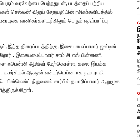
வ
ும் வரவேற்பை பெற்றதுடன், படத்தைப் பற்றிய
A
க்கள் செல்வன்’ விஜய் சேதுபதியின் ரசிகர்களிடத்தில்
ிரையுலக வணிகர்களிடத்திலும் பெரும் எதிர்பார்ப்பு
G
இ
ம
ப
ும், இந்த திரைப்படத்திற்கு, இசையமைப்பாளர் ஜஸ்டின்
ந
அ
ிறார் . இசையமைப்பாளர் சாம் சி எஸ் பின்னணி
இ
களை ஃபென்னி ஆலிவர் மேற்கொள்ள, கலை இயக்க
ஏ
த
ர். கமர்சியல் ஆக்ஷன் என்டர்டெய்னராக தயாராகி
A
டெயின்மென்ட் நிறுவனம் சார்பில் தயாரிப்பாளர் ஆறுமுக
்திருக்கிறார்.
G
ட
எ
அ
க
க
ஒ
ர