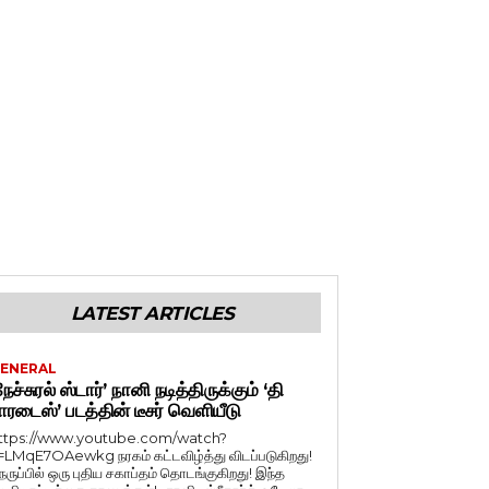
LATEST ARTICLES
ENERAL
நேச்சுரல் ஸ்டார்’ நானி நடித்திருக்கும் ‘தி
ாரடைஸ்’ படத்தின் டீசர் வெளியீடு
ttps://www.youtube.com/watch?
=LMqE7OAewkg நரகம் கட்டவிழ்த்து விடப்படுகிறது!
ெருப்பில் ஒரு புதிய சகாப்தம் தொடங்குகிறது! இந்த