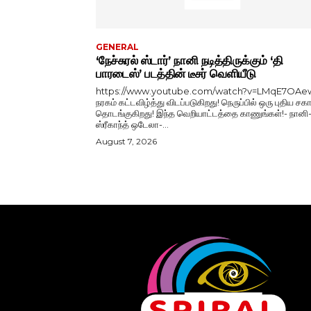
GENERAL
‘நேச்சுரல் ஸ்டார்’ நானி நடித்திருக்கும் ‘தி
பாரடைஸ்’ படத்தின் டீசர் வெளியீடு
https://www.youtube.com/watch?v=LMqE7OAe
நரகம் கட்டவிழ்த்து விடப்படுகிறது! நெருப்பில் ஒரு புதிய சகா
தொடங்குகிறது! இந்த வெறியாட்டத்தை காணுங்கள்!- நானி
ஸ்ரீகாந்த் ஒடேலா-...
August 7, 2026