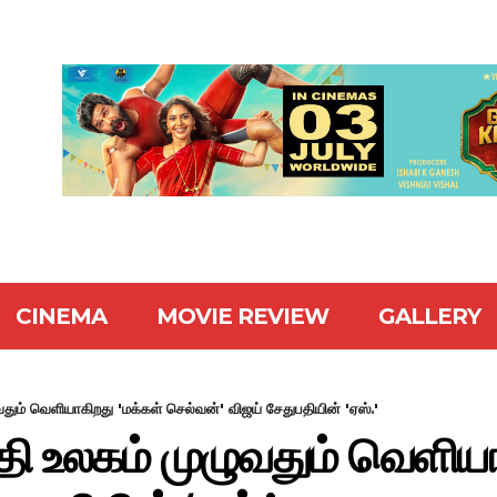
CINEMA
MOVIE REVIEW
GALLERY
தும் வெளியாகிறது 'மக்கள் செல்வன்' விஜய் சேதுபதியின் 'ஏஸ்.'
தி உலகம் முழுவதும் வெளியா