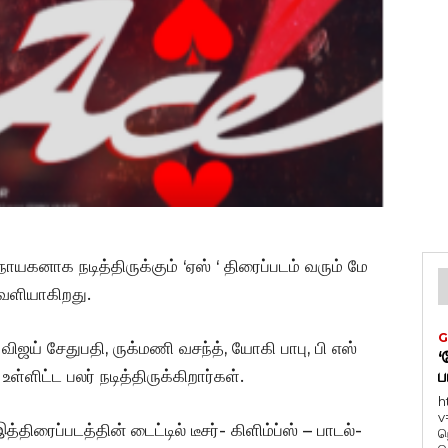
ாயகனாக நடித்திருக்கும் ‘ஏஸ் ‘ திரைப்படம் வரும் மே
வெளியாகிறது.
G
விஜய் சேதுபதி, ருக்மணி வசந்த், யோகி பாபு, பி எஸ்
‘
உள்ளிட்ட பலர் நடித்திருக்கிறார்கள்.
ப
h
v
இத்திரைப்படத்தின் டைட்டில் டீசர்- கிளிம்ப்ஸ் – பாடல்-
ந