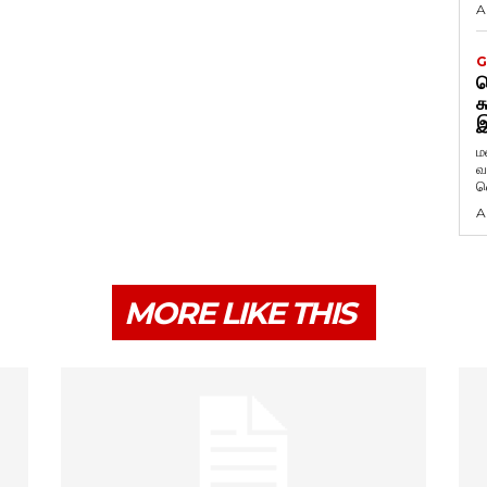
A
G
ட
க
இ
ம
வ
வ
A
MORE LIKE THIS