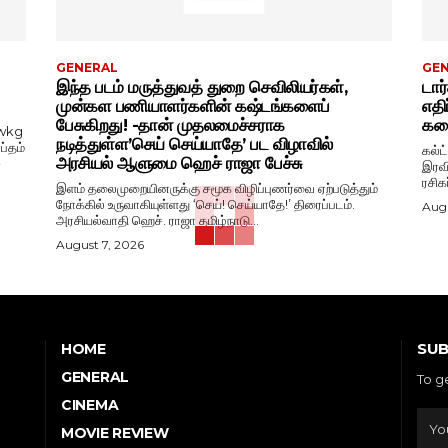
GENERAL
GE
இந்த படம் மருத்துவத் துறை செவிலியர்கள்,
டார
முன்கள பணியாளர்களின் கஷ்டங்களைப்
எதி
பேசுகிறது! -தான் முதலமைச்சராக
கதை
wkg
நடித்துள்ள’செய் செய்யாதே’ பட விழாவில்
ப்தம்
கல்ட
அரசியல் ஆளுமை ஹெச் ராஜா பேச்சு
-
இரவி
ரசிக
இளம் தலைமுறையினருக்கு சமூக விழிப்புணர்வை ஏற்படுத்தும்
நோக்கில் உருவாகியுள்ளது ‘செய்! செய்யாதே!’ திரைப்படம்.
Augu
அரசியல்வாதி ஹெச். ராஜா தமிழ்நாடு...
August 7, 2026
SUB
HOME
GENERAL
To g
CINEMA
MOVIE REVIEW