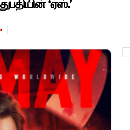
ுபதியின் ‘ஏஸ்.’
N