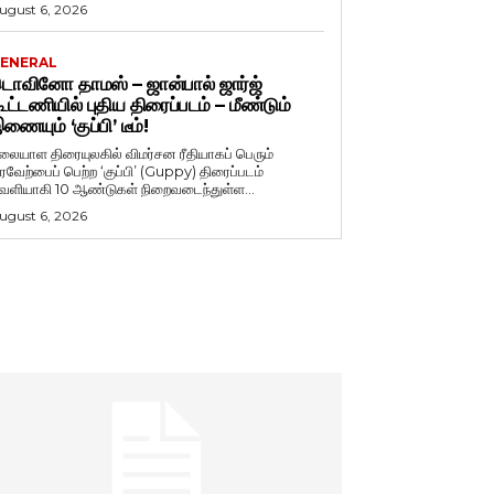
ugust 6, 2026
ENERAL
ொவினோ தாமஸ் – ஜான்பால் ஜார்ஜ்
ூட்டணியில் புதிய திரைப்படம் – மீண்டும்
ணையும் ‘குப்பி’ டீம்!
லையாள திரையுலகில் விமர்சன ரீதியாகப் பெரும்
ரவேற்பைப் பெற்ற ‘குப்பி’ (Guppy) திரைப்படம்
ெளியாகி 10 ஆண்டுகள் நிறைவடைந்துள்ள...
ugust 6, 2026