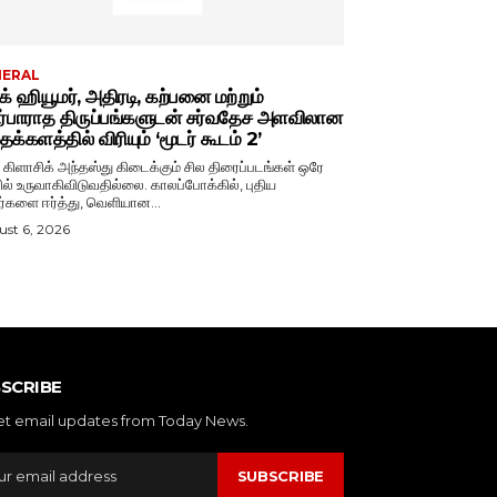
NERAL
்க் ஹியூமர், அதிரடி, கற்பனை மற்றும்
ர்பாராத திருப்பங்களுடன் சர்வதேச அளவிலான
க்களத்தில் விரியும் ‘மூடர் கூடம் 2’
் கிளாசிக் அந்தஸ்து கிடைக்கும் சில திரைப்படங்கள் ஒரே
ல் உருவாகிவிடுவதில்லை. காலப்போக்கில், புதிய
ர்களை ஈர்த்து, வெளியான...
st 6, 2026
SCRIBE
et email updates from Today News.
SUBSCRIBE