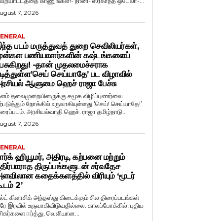
ெறியாட்டத்தை காணுங்கள்!- நானி- ஸ்ரீகாந்த் ஒடேலா-...
ugust 7, 2026
ENERAL
ந்த படம் மருத்துவத் துறை செவிலியர்கள்,
ுன்கள பணியாளர்களின் கஷ்டங்களைப்
ேசுகிறது! -தான் முதலமைச்சராக
டித்துள்ள’செய் செய்யாதே’ பட விழாவில்
ரசியல் ஆளுமை ஹெச் ராஜா பேச்சு
ளம் தலைமுறையினருக்கு சமூக விழிப்புணர்வை
ற்படுத்தும் நோக்கில் உருவாகியுள்ளது ‘செய்! செய்யாதே!’
ிரைப்படம். அரசியல்வாதி ஹெச். ராஜா தமிழ்நாடு...
ugust 7, 2026
ENERAL
ார்க் ஹியூமர், அதிரடி, கற்பனை மற்றும்
திர்பாராத திருப்பங்களுடன் சர்வதேச
ளவிலான கதைக்களத்தில் விரியும் ‘மூடர்
ூடம் 2’
ல்ட் கிளாசிக் அந்தஸ்து கிடைக்கும் சில திரைப்படங்கள்
ரே இரவில் உருவாகிவிடுவதில்லை. காலப்போக்கில், புதிய
சிகர்களை ஈர்த்து, வெளியான...