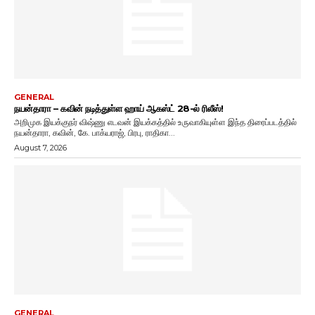
GENERAL
நயன்தாரா – கவின் நடித்துள்ள ஹாய் ஆகஸ்ட் 28-ல் ரிலீஸ்!
அறிமுக இயக்குநர் விஷ்ணு எடவன் இயக்கத்தில் உருவாகியுள்ள இந்த திரைப்படத்தில்
நயன்தாரா, கவின், கே. பாக்யராஜ், பிரபு, ராதிகா...
August 7, 2026
GENERAL