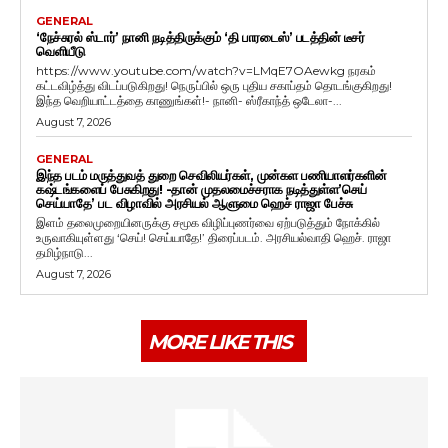
GENERAL
‘நேச்சுரல் ஸ்டார்’ நானி நடித்திருக்கும் ‘தி பாரடைஸ்’ படத்தின் டீசர்
வெளியீடு
https://www.youtube.com/watch?v=LMqE7OAewkg நரகம்
கட்டவிழ்த்து விடப்படுகிறது! நெருப்பில் ஒரு புதிய சகாப்தம் தொடங்குகிறது!
இந்த வெறியாட்டத்தை காணுங்கள்!- நானி- ஸ்ரீகாந்த் ஒடேலா-...
August 7, 2026
GENERAL
இந்த படம் மருத்துவத் துறை செவிலியர்கள், முன்கள பணியாளர்களின்
கஷ்டங்களைப் பேசுகிறது! -தான் முதலமைச்சராக நடித்துள்ள’செய்
செய்யாதே’ பட விழாவில் அரசியல் ஆளுமை ஹெச் ராஜா பேச்சு
இளம் தலைமுறையினருக்கு சமூக விழிப்புணர்வை ஏற்படுத்தும் நோக்கில்
உருவாகியுள்ளது ‘செய்! செய்யாதே!’ திரைப்படம். அரசியல்வாதி ஹெச். ராஜா
தமிழ்நாடு...
August 7, 2026
MORE LIKE THIS