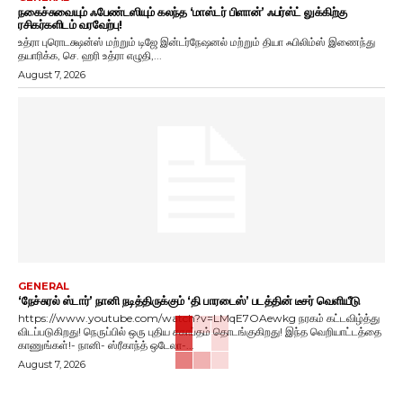
நகைச்சுவையும் ஃபேண்டஸியும் கலந்த ‘மாஸ்டர் பிளான்’ ஃபர்ஸ்ட் லுக்கிற்கு
ரசிகர்களிடம் வரவேற்பு!
உத்ரா புரொடக்ஷன்ஸ் மற்றும் டிஜே இன்டர்நேஷனல் மற்றும் தியா ஃபிலிம்ஸ் இணைந்து
தயாரிக்க, செ. ஹரி உத்ரா எழுதி,...
August 7, 2026
GENERAL
‘நேச்சுரல் ஸ்டார்’ நானி நடித்திருக்கும் ‘தி பாரடைஸ்’ படத்தின் டீசர் வெளியீடு
https://www.youtube.com/watch?v=LMqE7OAewkg நரகம் கட்டவிழ்த்து
விடப்படுகிறது! நெருப்பில் ஒரு புதிய சகாப்தம் தொடங்குகிறது! இந்த வெறியாட்டத்தை
காணுங்கள்!- நானி- ஸ்ரீகாந்த் ஒடேலா-...
August 7, 2026