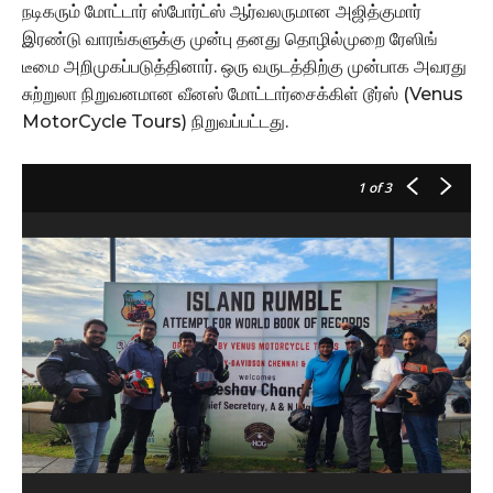
நடிகரும் மோட்டார் ஸ்போர்ட்ஸ் ஆர்வலருமான அஜித்குமார்
இரண்டு வாரங்களுக்கு முன்பு தனது தொழில்முறை ரேஸிங்
டீமை அறிமுகப்படுத்தினார். ஒரு வருடத்திற்கு முன்பாக அவரது
சுற்றுலா நிறுவனமான வீனஸ் மோட்டார்சைக்கிள் டூர்ஸ் (Venus
MotorCycle Tours) நிறுவப்பட்டது.
1
of 3