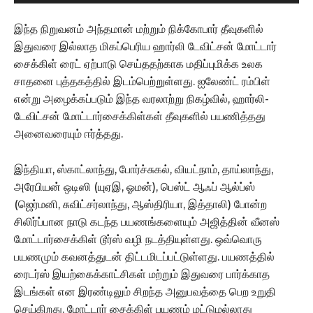
இந்த நிறுவனம் அந்தமான் மற்றும் நிக்கோபார் தீவுகளில்
இதுவரை இல்லாத மிகப்பெரிய ஹார்லி டேவிட்சன் மோட்டார்
சைக்கிள் ரைட் ஏற்பாடு செய்ததற்காக மதிப்புமிக்க உலக
சாதனை புத்தகத்தில் இடம்பெற்றுள்ளது. ஐலேண்ட் ரம்பிள்
என்று அழைக்கப்படும் இந்த வரலாற்று நிகழ்வில், ஹார்லி-
டேவிட்சன் மோட்டார்சைக்கிள்கள் தீவுகளில் பயணித்தது
அனைவரையும் ஈர்த்தது.
இந்தியா, ஸ்காட்லாந்து, போர்ச்சுகல், வியட்நாம், தாய்லாந்து,
அரேபியன் ஒடிஸி (யுஏஇ, ஓமன்), பெஸ்ட் ஆஃப் ஆல்ப்ஸ்
(ஜெர்மனி, சுவிட்சர்லாந்து, ஆஸ்திரியா, இத்தாலி) போன்ற
சிலிர்ப்பான நாடு கடந்த பயணங்களையும் அஜித்தின் வீனஸ்
மோட்டார்சைக்கிள் டூர்ஸ் வழி நடத்தியுள்ளது. ஒவ்வொரு
பயணமும் கவனத்துடன் திட்டமிடப்பட்டுள்ளது. பயணத்தில்
ரைடர்ஸ் இயற்கைக்காட்சிகள் மற்றும் இதுவரை பார்க்காத
இடங்கள் என இரண்டிலும் சிறந்த அனுபவத்தை பெற உறுதி
செய்கிறது. மோட்டார் சைக்கிள் பயணம் மட்டுமல்லாது