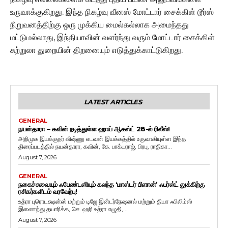
உருவாக்குகிறது. இந்த நிகழ்வு வீனஸ் மோட்டார் சைக்கிள் டூர்ஸ்
நிறுவனத்திற்கு ஒரு முக்கிய மைல்கல்லாக அமைந்தது
மட்டுமல்லாது, இந்தியாவின் வளர்ந்து வரும் மோட்டார் சைக்கிள்
சுற்றுலா துறையின் திறனையும் எடுத்துக்காட்டுகிறது.
LATEST ARTICLES
GENERAL
நயன்தாரா – கவின் நடித்துள்ள ஹாய் ஆகஸ்ட் 28-ல் ரிலீஸ்!
அறிமுக இயக்குநர் விஷ்ணு எடவன் இயக்கத்தில் உருவாகியுள்ள இந்த
திரைப்படத்தில் நயன்தாரா, கவின், கே. பாக்யராஜ், பிரபு, ராதிகா...
August 7, 2026
GENERAL
நகைச்சுவையும் ஃபேண்டஸியும் கலந்த ‘மாஸ்டர் பிளான்’ ஃபர்ஸ்ட் லுக்கிற்கு
ரசிகர்களிடம் வரவேற்பு!
உத்ரா புரொடக்ஷன்ஸ் மற்றும் டிஜே இன்டர்நேஷனல் மற்றும் தியா ஃபிலிம்ஸ்
இணைந்து தயாரிக்க, செ. ஹரி உத்ரா எழுதி,...
August 7, 2026