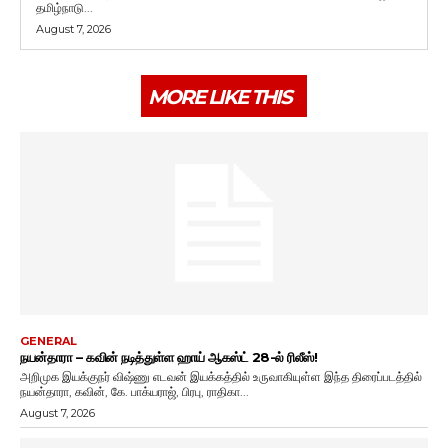
தமிழ்நாடு...
August 7, 2026
MORE LIKE THIS
GENERAL
நயன்தாரா – கவின் நடித்துள்ள ஹாய் ஆகஸ்ட் 28-ல் ரிலீஸ்!
அறிமுக இயக்குநர் விஷ்ணு எடவன் இயக்கத்தில் உருவாகியுள்ள இந்த திரைப்படத்தில்
நயன்தாரா, கவின், கே. பாக்யராஜ், பிரபு, ராதிகா...
August 7, 2026