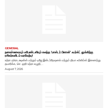
GENERAL
நகைச்சுவையும் ஃபேண்டஸியும் கலந்த ‘மாஸ்டர் பிளான்’ ஃபர்ஸ்ட் லுக்கிற்கு
ரசிகர்களிடம் வரவேற்பு!
உத்ரா புரொடக்ஷன்ஸ் மற்றும் டிஜே இன்டர்நேஷனல் மற்றும் தியா ஃபிலிம்ஸ் இணைந்து
தயாரிக்க, செ. ஹரி உத்ரா எழுதி,...
August 7, 2026