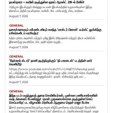
நயன்தாரா – கவின் நடித்துள்ள ஹாய் ஆகஸ்ட் 28-ல் ரிலீஸ்!
அறிமுக இயக்குநர் விஷ்ணு எடவன் இயக்கத்தில் உருவாகியுள்ள இந்த
திரைப்படத்தில் நயன்தாரா, கவின், கே. பாக்யராஜ், பிரபு, ராதிகா...
August 7, 2026
GENERAL
நகைச்சுவையும் ஃபேண்டஸியும் கலந்த ‘மாஸ்டர் பிளான்’ ஃபர்ஸ்ட் லுக்கிற்கு
ரசிகர்களிடம் வரவேற்பு!
உத்ரா புரொடக்ஷன்ஸ் மற்றும் டிஜே இன்டர்நேஷனல் மற்றும் தியா ஃபிலிம்ஸ்
இணைந்து தயாரிக்க, செ. ஹரி உத்ரா எழுதி,...
August 7, 2026
GENERAL
‘நேச்சுரல் ஸ்டார்’ நானி நடித்திருக்கும் ‘தி பாரடைஸ்’ படத்தின் டீசர்
வெளியீடு
https://www.youtube.com/watch?v=LMqE7OAewkg நரகம்
கட்டவிழ்த்து விடப்படுகிறது! நெருப்பில் ஒரு புதிய சகாப்தம் தொடங்குகிறது!
இந்த வெறியாட்டத்தை காணுங்கள்!- நானி- ஸ்ரீகாந்த் ஒடேலா-...
August 7, 2026
GENERAL
இந்த படம் மருத்துவத் துறை செவிலியர்கள், முன்கள பணியாளர்களின்
கஷ்டங்களைப் பேசுகிறது! -தான் முதலமைச்சராக நடித்துள்ள’செய்
செய்யாதே’ பட விழாவில் அரசியல் ஆளுமை ஹெச் ராஜா பேச்சு
இளம் தலைமுறையினருக்கு சமூக விழிப்புணர்வை ஏற்படுத்தும் நோக்கில்
உருவாகியுள்ளது ‘செய்! செய்யாதே!’ திரைப்படம். அரசியல்வாதி ஹெச். ராஜா