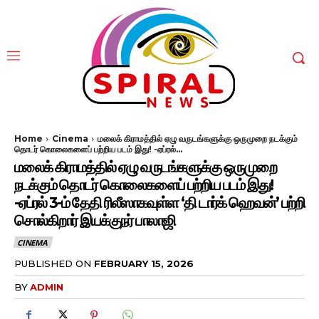
Home
Cinema
மலைக் கிராமத்தில் ஏழு வருடங்களுக்கு ஒருமுறை நடக்கும்
தொடர் கொலைகளைப் பற்றிய படம் இது! -ஏப்ரல்...
மலைக் கிராமத்தில் ஏழு வருடங்களுக்கு ஒருமுறை
நடக்கும் தொடர் கொலைகளைப் பற்றிய படம் இது!
-ஏப்ரல் 3-ம் தேதி ரிலீஸாகவுள்ள ‘தி டார்க் ஹெவன்’ பற்றி
சொல்கிறார் இயக்குநர் பாலாஜி
CINEMA
PUBLISHED ON
FEBRUARY 15, 2026
BY
ADMIN