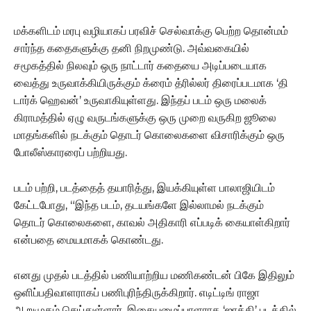
மக்களிடம் மரபு வழியாகப் பரவிச் செல்வாக்கு பெற்ற தொன்மம்
சார்ந்த கதைகளுக்கு தனி நிறமுண்டு. அவ்வகையில்
சமூகத்தில் நிலவும் ஒரு நாட்டார் கதையை அடிப்படையாக
வைத்து உருவாக்கியிருக்கும் க்ரைம் த்ரில்லர் திரைப்படமாக ‘தி
டார்க் ஹெவன்’ உருவாகியுள்ளது. இந்தப் படம் ஒரு மலைக்
கிராமத்தில் ஏழு வருடங்களுக்கு ஒரு முறை வருகிற ஜூலை
மாதங்களில் நடக்கும் தொடர் கொலைகளை விசாரிக்கும் ஒரு
போலீஸ்காரரைப் பற்றியது.
படம் பற்றி, படத்தைத் தயாரித்து, இயக்கியுள்ள பாலாஜியிடம்
கேட்டபோது, “இந்த படம், தடயங்களே இல்லாமல் நடக்கும்
தொடர் கொலைகளை, காவல் அதிகாரி எப்படிக் கையாள்கிறார்
என்பதை மையமாகக் கொண்டது.
எனது முதல் படத்தில் பணியாற்றிய மணிகண்டன் பிகே இதிலும்
ஒளிப்பதிவாளராகப் பணிபுரிந்திருக்கிறார். எடிட்டிங் ராஜா
ஆறுமுகம் செய்துள்ளார். இசையமைப்பாளராக ‘ஜாக்கி’ படத்தில்