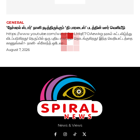
GENERAL
‘நேச்சுரல் ஸ்டார்’ நானி நடித்திருக்கும் ‘தி பாரடைஸ்’ படத்தின் டீசர் வெளியீடு
https://www.youtube.com/watch?v=LMqE7OAewkg நரகம் கட்டவிழ்த்து
விடப்படுகிறது! நெருப்பில் ஒரு புதிய சகாப்தம் தொடங்குகிறது! இந்த வெறியாட்டத்தை
காணுங்கள்!- நானி- ஸ்ரீகாந்த் ஒடேலா-...
August 7, 2026
News & Views