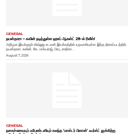
GENERAL
நயன்தாரா – கவின் நடித்துள்ள ஹாய் ஆகஸ்ட் 28-ல் ரிலீஸ்!
அறிமுக இயக்குநர் விஷ்ணு எடவன் இயக்கத்தில் உருவாகியுள்ள இந்த திரைப்படத்தில்
நயன்தாரா, கவின், கே. பாக்யராஜ், பிரபு, ராதிகா...
August 7, 2026
GENERAL
நகைச்சுவையும் ஃபேண்டஸியும் கலந்த ‘மாஸ்டர் பிளான்’ ஃபர்ஸ்ட் லுக்கிற்கு