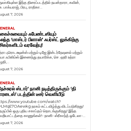
ருவாகியுள்ள இந்த திரைப்படத்தில் நயன்தாரா, கவின்,
. பாக்யராஜ், பிரபு, ராதிகா...
ugust 7, 2026
ENERAL
கைச்சுவையும் ஃபேண்டஸியும்
லந்த ‘மாஸ்டர் பிளான்’ ஃபர்ஸ்ட் லுக்கிற்கு
சிகர்களிடம் வரவேற்பு!
த்ரா புரொடக்ஷன்ஸ் மற்றும் டிஜே இன்டர்நேஷனல் மற்றும்
ியா ஃபிலிம்ஸ் இணைந்து தயாரிக்க, செ. ஹரி உத்ரா
ுதி,...
ugust 7, 2026
ENERAL
நேச்சுரல் ஸ்டார்’ நானி நடித்திருக்கும் ‘தி
ாரடைஸ்’ படத்தின் டீசர் வெளியீடு
ttps://www.youtube.com/watch?
=LMqE7OAewkg நரகம் கட்டவிழ்த்து விடப்படுகிறது!
ெருப்பில் ஒரு புதிய சகாப்தம் தொடங்குகிறது! இந்த
ெறியாட்டத்தை காணுங்கள்!- நானி- ஸ்ரீகாந்த் ஒடேலா-...
ugust 7, 2026