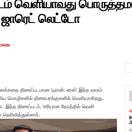
டம் வெளியாவது பொருத்தமாக
் ஜாரெட் லெட்டோ
DMIN
னைக்கதை திரைப்படமான ’டிரான்: ஏரஸ்’ இந்த வாரம்
ு ஆகிய மொழிகளில் திரையரங்குகளில் வெளியாகிறது.
்த திரைப்படம், ‘சரியான நேரத்தில் வெளி
G
தெரிவித்துள்ளார்.
ந
ஆ
அ