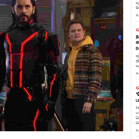
உ
கே
A
G
ந
க
ர
உ
த
எழ
A
G
‘
ப
h
v
ந
வ
A