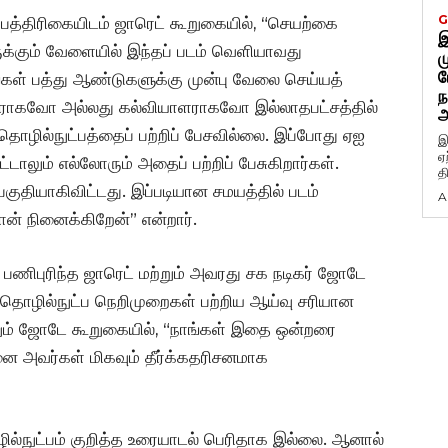
G
 பத்திரிகையிடம் ஜாரெட் கூறுகையில், “செயற்கை
இ
க்கும் வேளையில் இந்தப் படம் வெளியாவது
ம
ப
ங்கள் பத்து ஆண்டுகளுக்கு முன்பு வேலை செய்யத்
ந
ளராகவோ அல்லது கல்வியாளராகவோ இல்லாதபட்சத்தில்
அ
ொழில்நுட்பத்தைப் பற்றிப் பேசவில்லை. இப்போது ஏஐ
இ
ஏ
்டாலும் எல்லோரும் அதைப் பற்றிப் பேசுகிறார்கள்.
த
பகுதியாகிவிட்டது. இப்படியான சமயத்தில் படம்
A
் நினைக்கிறேன்” என்றார்.
 பணிபுரிந்த ஜாரெட் மற்றும் அவரது சக நடிகர் ஜோடே
 தொழில்நுட்ப நெறிமுறைகள் பற்றிய ஆய்வு சரியான
 மேலும் ஜோடே கூறுகையில், “நாங்கள் இதை ஒன்றரை
ை அவர்கள் மிகவும் தீர்க்கதரிசனமாக
ல்நுட்பம் குறித்த உரையாடல் பெரிதாக இல்லை. ஆனால்