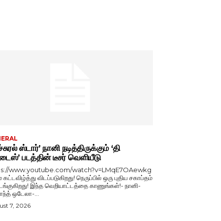
NERAL
்சுரல் ஸ்டார்’ நானி நடித்திருக்கும் ‘தி
டைஸ்’ படத்தின் டீசர் வெளியீடு
ps://www.youtube.com/watch?v=LMqE7OAewkg
் கட்டவிழ்த்து விடப்படுகிறது! நெருப்பில் ஒரு புதிய சகாப்தம்
்குகிறது! இந்த வெறியாட்டத்தை காணுங்கள்!- நானி-
காந்த் ஒடேலா-...
st 7, 2026