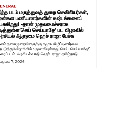
ENERAL
ந்த படம் மருத்துவத் துறை செவிலியர்கள்,
ுன்கள பணியாளர்களின் கஷ்டங்களைப்
ேசுகிறது! -தான் முதலமைச்சராக
டித்துள்ள’செய் செய்யாதே’ பட விழாவில்
ரசியல் ஆளுமை ஹெச் ராஜா பேச்சு
ளம் தலைமுறையினருக்கு சமூக விழிப்புணர்வை
ற்படுத்தும் நோக்கில் உருவாகியுள்ளது ‘செய்! செய்யாதே!’
ிரைப்படம். அரசியல்வாதி ஹெச். ராஜா தமிழ்நாடு...
ugust 7, 2026