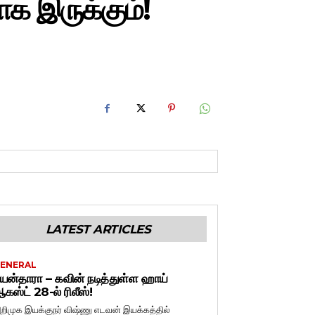
 இருக்கும்!
LATEST ARTICLES
ENERAL
யன்தாரா – கவின் நடித்துள்ள ஹாய்
கஸ்ட் 28-ல் ரிலீஸ்!
றிமுக இயக்குநர் விஷ்ணு எடவன் இயக்கத்தில்