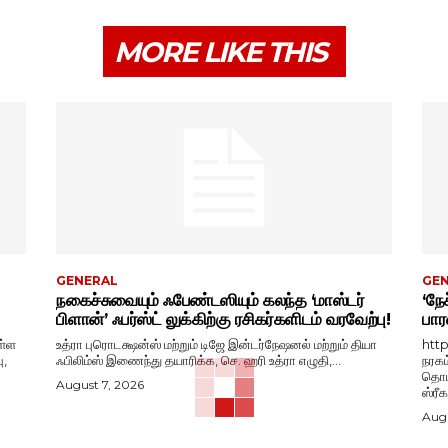
MORE LIKE THIS
GENERAL
GE
நகைச்சுவையும் ஃபேண்டஸியும் கலந்த ‘மாஸ்டர்
‘நேச
பிளான்’ ஃபர்ஸ்ட் லுக்கிற்கு ரசிகர்களிடம் வரவேற்பு!
பார
ள்ள
உத்ரா புரொடக்ஷன்ஸ் மற்றும் டிஜே இன்டர்நேஷனல் மற்றும் தியா
htt
ு,
ஃபிலிம்ஸ் இணைந்து தயாரிக்க, செ. ஹரி உத்ரா எழுதி,...
நரகம
தொடங
August 7, 2026
ஸ்ரீ
Augu