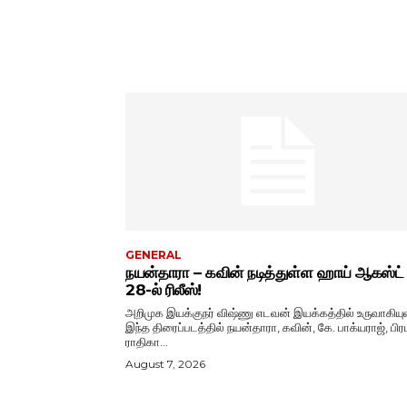
GENERAL
நயன்தாரா – கவின் நடித்துள்ள ஹாய் ஆகஸ்ட்
28-ல் ரிலீஸ்!
அறிமுக இயக்குநர் விஷ்ணு எடவன் இயக்கத்தில் உருவாகியு
இந்த திரைப்படத்தில் நயன்தாரா, கவின், கே. பாக்யராஜ், பிரப
ராதிகா...
August 7, 2026