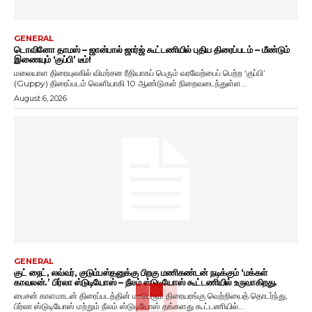
GENERAL
டொவினோ தாமஸ் – ஜான்பால் ஜார்ஜ் கூட்டணியில் புதிய திரைப்படம் – மீண்டும்
இணையும் ‘குப்பி’ டீம்!
மலையாள திரையுலகில் விமர்சன ரீதியாகப் பெரும் வரவேற்பைப் பெற்ற ‘குப்பி’
(Guppy) திரைப்படம் வெளியாகி 10 ஆண்டுகள் நிறைவடைந்துள்ள...
August 6, 2026
GENERAL
குட் நைட், லவ்வர், குடும்பஸ்தனுக்கு பிறகு மணிகண்டன் நடிக்கும் ‘மக்கள்
காவலன்.’ பிர்லா ஸ்டுடியோஸ் – நீலம் ஸ்டுடியோஸ் கூட்டணியில் உருவாகிறது.
பைசன் காளமாடன் திரைப்படத்தின் மாபெரும் திரையரங்கு வெற்றியைத் தொடர்ந்து,
பிர்லா ஸ்டுடியோஸ் மற்றும் நீலம் ஸ்டுடியோஸ் தங்களது கூட்டணியில்...