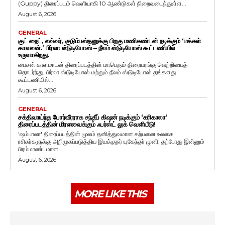
(Guppy) திரைப்படம் வெளியாகி 10 ஆண்டுகள் நிறைவடைந்துள்ள...
August 6, 2026
GENERAL
குட் நைட், லவ்வர், குடும்பஸ்தனுக்கு பிறகு மணிகண்டன் நடிக்கும் ‘மக்கள்
காவலன்.’ பிர்லா ஸ்டுடியோஸ் – நீலம் ஸ்டுடியோஸ் கூட்டணியில்
உருவாகிறது.
பைசன் காளமாடன் திரைப்படத்தின் மாபெரும் திரையரங்கு வெற்றியைத்
தொடர்ந்து, பிர்லா ஸ்டுடியோஸ் மற்றும் நீலம் ஸ்டுடியோஸ் தங்களது
கூட்டணியில்...
August 6, 2026
GENERAL
சக்திவாய்ந்த போர்வீரராக சந்தீப் கிஷன் நடிக்கும் ‘கரிகாலா’
திரைப்படத்தின் மிரளவைக்கும் ஃபர்ஸ்ட் லுக் வெளியீடு!
'ஷம்பாலா' திரைப்படத்தின் மூலம் தனித்துவமான கற்பனை உலகை
ரசிகர்களுக்கு அறிமுகப்படுத்திய இயக்குநர் யுகேந்தர் முனி, தற்போது இன்னும்
பிரம்மாண்டமான...
August 6, 2026
MORE LIKE THIS