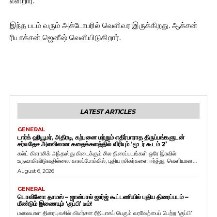
என்றார்.
இந்த படம் வரும் அக்டோபரில் வெளிவர இருக்கிறது. ஆக்சன்
ரியாக்சன் ஜெனீஷ் வெளியிடுகிறார்.
LATEST ARTICLES
GENERAL
டார்க் ஹியூமர், அதிரடி, கற்பனை மற்றும் எதிர்பாராத திருப்பங்களுடன்
சர்வதேச அளவிலான கதைக்களத்தில் விரியும் ‘மூடர் கூடம் 2’
கல்ட் கிளாசிக் அந்தஸ்து கிடைக்கும் சில திரைப்படங்கள் ஒரே இரவில்
உருவாகிவிடுவதில்லை. காலப்போக்கில், புதிய ரசிகர்களை ஈர்த்து, வெளியான...
August 6, 2026
GENERAL
டொவினோ தாமஸ் – ஜான்பால் ஜார்ஜ் கூட்டணியில் புதிய திரைப்படம் –
மீண்டும் இணையும் ‘குப்பி’ டீம்!
மலையாள திரையுலகில் விமர்சன ரீதியாகப் பெரும் வரவேற்பைப் பெற்ற ‘குப்பி’