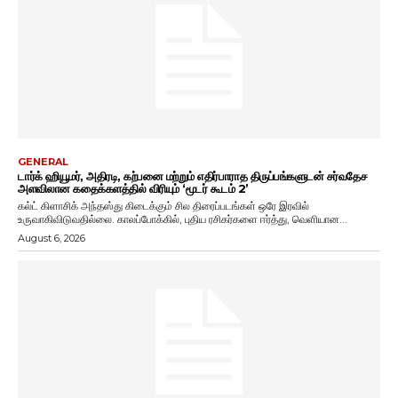
GENERAL
டார்க் ஹியூமர், அதிரடி, கற்பனை மற்றும் எதிர்பாராத திருப்பங்களுடன் சர்வதேச
அளவிலான கதைக்களத்தில் விரியும் ‘மூடர் கூடம் 2’
கல்ட் கிளாசிக் அந்தஸ்து கிடைக்கும் சில திரைப்படங்கள் ஒரே இரவில்
உருவாகிவிடுவதில்லை. காலப்போக்கில், புதிய ரசிகர்களை ஈர்த்து, வெளியான...
August 6, 2026