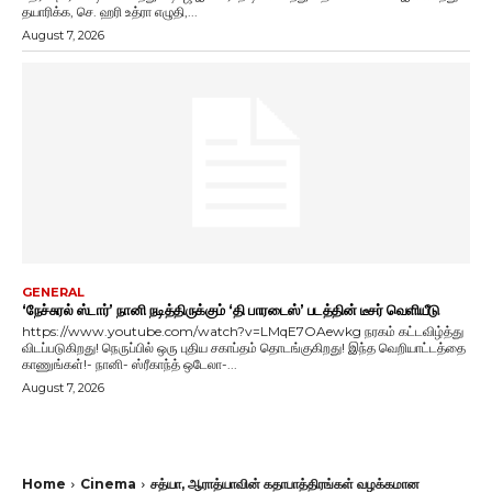
தயாரிக்க, செ. ஹரி உத்ரா எழுதி,...
August 7, 2026
GENERAL
‘நேச்சுரல் ஸ்டார்’ நானி நடித்திருக்கும் ‘தி பாரடைஸ்’ படத்தின் டீசர் வெளியீடு
https://www.youtube.com/watch?v=LMqE7OAewkg நரகம் கட்டவிழ்த்து
விடப்படுகிறது! நெருப்பில் ஒரு புதிய சகாப்தம் தொடங்குகிறது! இந்த வெறியாட்டத்தை
காணுங்கள்!- நானி- ஸ்ரீகாந்த் ஒடேலா-...
August 7, 2026