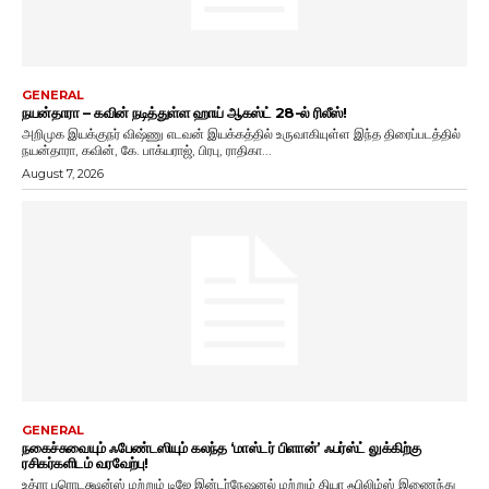
GENERAL
நயன்தாரா – கவின் நடித்துள்ள ஹாய் ஆகஸ்ட் 28-ல் ரிலீஸ்!
அறிமுக இயக்குநர் விஷ்ணு எடவன் இயக்கத்தில் உருவாகியுள்ள இந்த திரைப்படத்தில்
நயன்தாரா, கவின், கே. பாக்யராஜ், பிரபு, ராதிகா...
August 7, 2026
GENERAL
நகைச்சுவையும் ஃபேண்டஸியும் கலந்த ‘மாஸ்டர் பிளான்’ ஃபர்ஸ்ட் லுக்கிற்கு
ரசிகர்களிடம் வரவேற்பு!
உத்ரா புரொடக்ஷன்ஸ் மற்றும் டிஜே இன்டர்நேஷனல் மற்றும் தியா ஃபிலிம்ஸ் இணைந்து