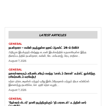
LATEST ARTICLES
GENERAL
நயன்தாரா – கவின் நடித்துள்ள ஹாய் ஆகஸ்ட் 28-ல் ரிலீஸ்!
அறிமுக இயக்குநர் விஷ்ணு எடவன் இயக்கத்தில் உருவாகியுள்ள இந்த
திரைப்படத்தில் நயன்தாரா, கவின், கே. பாக்யராஜ், பிரபு, ராதிகா...
August 7, 2026
GENERAL
நகைச்சுவையும் ஃபேண்டஸியும் கலந்த ‘மாஸ்டர் பிளான்’ ஃபர்ஸ்ட் லுக்கிற்கு
ரசிகர்களிடம் வரவேற்பு!
உத்ரா புரொடக்ஷன்ஸ் மற்றும் டிஜே இன்டர்நேஷனல் மற்றும் தியா ஃபிலிம்ஸ்
இணைந்து தயாரிக்க, செ. ஹரி உத்ரா எழுதி,...
August 7, 2026
GENERAL
‘நேச்சுரல் ஸ்டார்’ நானி நடித்திருக்கும் ‘தி பாரடைஸ்’ படத்தின் டீசர்
வெளியீடு