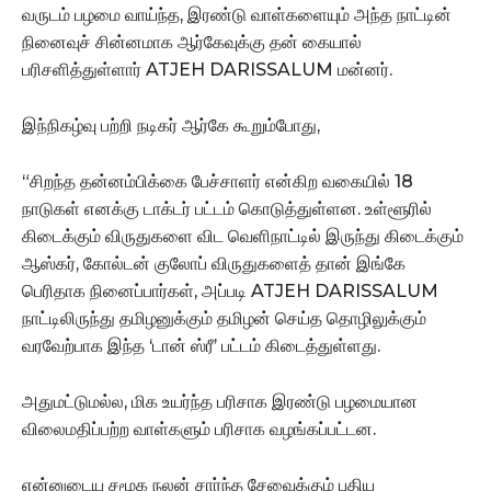
வருடம் பழமை வாய்ந்த, இரண்டு வாள்களையும் அந்த நாட்டின்
நினைவுச் சின்னமாக ஆர்கேவுக்கு தன் கையால்
பரிசளித்துள்ளார் ATJEH DARISSALUM மன்னர்.
இந்நிகழ்வு பற்றி நடிகர் ஆர்கே கூறும்போது,
“சிறந்த தன்னம்பிக்கை பேச்சாளர் என்கிற வகையில் 18
நாடுகள் எனக்கு டாக்டர் பட்டம் கொடுத்துள்ளன. உள்ளூரில்
கிடைக்கும் விருதுகளை விட வெளிநாட்டில் இருந்து கிடைக்கும்
ஆஸ்கர், கோல்டன் குலோப் விருதுகளைத் தான் இங்கே
பெரிதாக நினைப்பார்கள், அப்படி ATJEH DARISSALUM
நாட்டிலிருந்து தமிழனுக்கும் தமிழன் செய்த தொழிலுக்கும்
வரவேற்பாக இந்த ‘டான் ஸ்ரீ’ பட்டம் கிடைத்துள்ளது.
அதுமட்டுமல்ல, மிக உயர்ந்த பரிசாக இரண்டு பழமையான
விலைமதிப்பற்ற வாள்களும் பரிசாக வழங்கப்பட்டன.
என்னுடைய சமூக நலன் சார்ந்த சேவைக்கும் புதிய