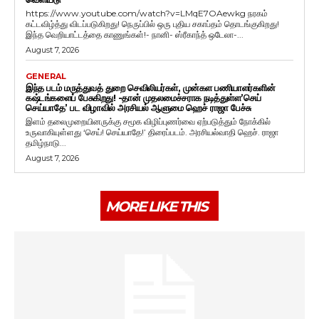
https://www.youtube.com/watch?v=LMqE7OAewkg நரகம்
கட்டவிழ்த்து விடப்படுகிறது! நெருப்பில் ஒரு புதிய சகாப்தம் தொடங்குகிறது!
இந்த வெறியாட்டத்தை காணுங்கள்!- நானி- ஸ்ரீகாந்த் ஒடேலா-...
August 7, 2026
GENERAL
இந்த படம் மருத்துவத் துறை செவிலியர்கள், முன்கள பணியாளர்களின்
கஷ்டங்களைப் பேசுகிறது! -தான் முதலமைச்சராக நடித்துள்ள’செய்
செய்யாதே’ பட விழாவில் அரசியல் ஆளுமை ஹெச் ராஜா பேச்சு
இளம் தலைமுறையினருக்கு சமூக விழிப்புணர்வை ஏற்படுத்தும் நோக்கில்
உருவாகியுள்ளது ‘செய்! செய்யாதே!’ திரைப்படம். அரசியல்வாதி ஹெச். ராஜா
தமிழ்நாடு...
August 7, 2026
MORE LIKE THIS