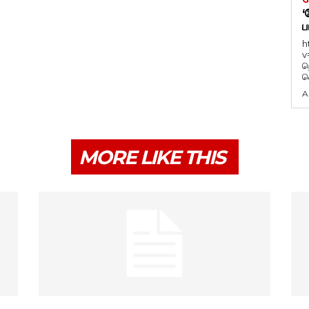
‘
ப
h
v
ந
வ
A
MORE LIKE THIS