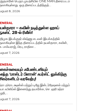
ாஜ்குமாரின் பெரும் முயற்சியில் ONE MAN திரைப்படம்
ருவாகியுள்ளது. ஒரு திரைப்படத்திற்குத்...
ugust 8, 2026
ENERAL
யன்தாரா – கவின் நடித்துள்ள ஹாய்
கஸ்ட் 28-ல் ரிலீஸ்!
றிமுக இயக்குநர் விஷ்ணு எடவன் இயக்கத்தில்
ருவாகியுள்ள இந்த திரைப்படத்தில் நயன்தாரா, கவின்,
. பாக்யராஜ், பிரபு, ராதிகா...
ugust 7, 2026
ENERAL
கைச்சுவையும் ஃபேண்டஸியும்
லந்த ‘மாஸ்டர் பிளான்’ ஃபர்ஸ்ட் லுக்கிற்கு
சிகர்களிடம் வரவேற்பு!
த்ரா புரொடக்ஷன்ஸ் மற்றும் டிஜே இன்டர்நேஷனல் மற்றும்
ியா ஃபிலிம்ஸ் இணைந்து தயாரிக்க, செ. ஹரி உத்ரா
ுதி,...
ugust 7, 2026
ENERAL