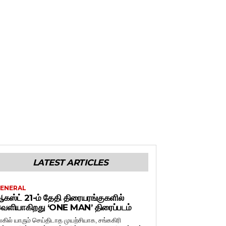
LATEST ARTICLES
ENERAL
கஸ்ட் 21-ம் தேதி திரையரங்குகளில்
ெளியாகிறது ‘ONE MAN’ திரைப்படம்
லகில் யாரும் செய்திடாத முயற்சியாக, சங்ககிரி