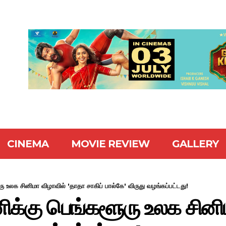
CINEMA
MOVIE REVIEW
GALLERY
ரு உலக சினிமா விழாவில் 'தாதா சாகிப் பால்கே' விருது வழங்கப்பட்டது!
ினிக்கு பெங்களூரு உலக சின