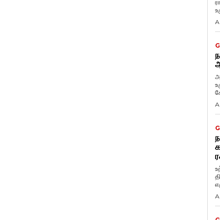
ர
உ
A
G
ந
ஆ
அ
உ
கே
A
G
ந
க
ர
உ
த
எழ
A
G