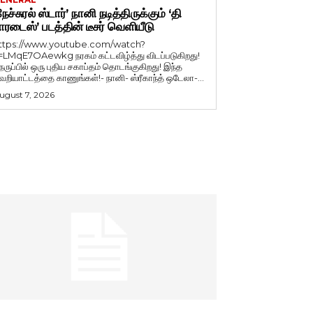
நேச்சுரல் ஸ்டார்’ நானி நடித்திருக்கும் ‘தி
ாரடைஸ்’ படத்தின் டீசர் வெளியீடு
ttps://www.youtube.com/watch?
=LMqE7OAewkg நரகம் கட்டவிழ்த்து விடப்படுகிறது!
ெருப்பில் ஒரு புதிய சகாப்தம் தொடங்குகிறது! இந்த
ெறியாட்டத்தை காணுங்கள்!- நானி- ஸ்ரீகாந்த் ஒடேலா-...
ugust 7, 2026