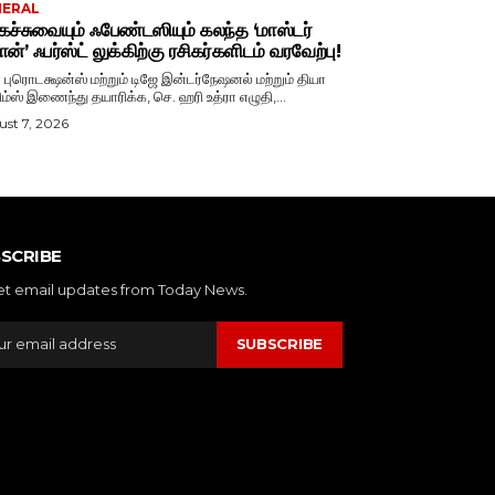
NERAL
ச்சுவையும் ஃபேண்டஸியும் கலந்த ‘மாஸ்டர்
ான்’ ஃபர்ஸ்ட் லுக்கிற்கு ரசிகர்களிடம் வரவேற்பு!
ா புரொடக்ஷன்ஸ் மற்றும் டிஜே இன்டர்நேஷனல் மற்றும் தியா
ிம்ஸ் இணைந்து தயாரிக்க, செ. ஹரி உத்ரா எழுதி,...
st 7, 2026
SCRIBE
et email updates from Today News.
SUBSCRIBE