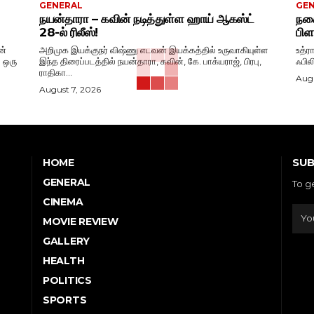
GENERAL
GE
நயன்தாரா – கவின் நடித்துள்ள ஹாய் ஆகஸ்ட்
நகை
28-ல் ரிலீஸ்!
பிள
ன்
அறிமுக இயக்குநர் விஷ்ணு எடவன் இயக்கத்தில் உருவாகியுள்ள
உத்ர
. ஒரு
இந்த திரைப்படத்தில் நயன்தாரா, கவின், கே. பாக்யராஜ், பிரபு,
ஃபில
ராதிகா...
Augu
August 7, 2026
SUB
HOME
GENERAL
To g
CINEMA
MOVIE REVIEW
GALLERY
HEALTH
POLITICS
SPORTS