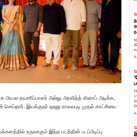
G
ந
க
ர
உ
த
எழ
A
G
‘
ப
h
v
 பிரபல தயாரிப்பாளர் அல்லு அரவிந்த் கிளாப் அடிக்க,
ந
வ
் செய்தார். இயக்குநர் ஹனு ராகவபுடி முதல் காட்சியை
A
G
ளத்தில் உருவாகும் இந்த படத்தின் படப்பிடிப்பு
இ