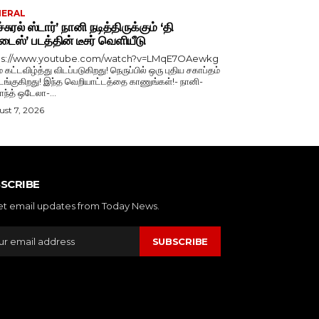
NERAL
்சுரல் ஸ்டார்’ நானி நடித்திருக்கும் ‘தி
டைஸ்’ படத்தின் டீசர் வெளியீடு
ps://www.youtube.com/watch?v=LMqE7OAewkg
் கட்டவிழ்த்து விடப்படுகிறது! நெருப்பில் ஒரு புதிய சகாப்தம்
்குகிறது! இந்த வெறியாட்டத்தை காணுங்கள்!- நானி-
காந்த் ஒடேலா-...
st 7, 2026
SCRIBE
et email updates from Today News.
SUBSCRIBE