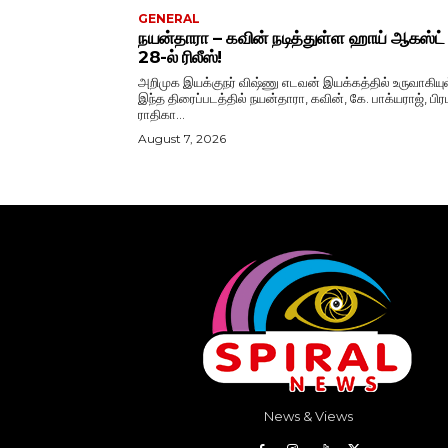
GENERAL
நயன்தாரா – கவின் நடித்துள்ள ஹாய் ஆகஸ்ட்
28-ல் ரிலீஸ்!
அறிமுக இயக்குநர் விஷ்ணு எடவன் இயக்கத்தில் உருவாகியு
இந்த திரைப்படத்தில் நயன்தாரா, கவின், கே. பாக்யராஜ், பிரப
ராதிகா...
August 7, 2026
News & Views