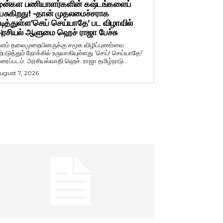
ுன்கள பணியாளர்களின் கஷ்டங்களைப்
ேசுகிறது! -தான் முதலமைச்சராக
டித்துள்ள’செய் செய்யாதே’ பட விழாவில்
ரசியல் ஆளுமை ஹெச் ராஜா பேச்சு
ளம் தலைமுறையினருக்கு சமூக விழிப்புணர்வை
ற்படுத்தும் நோக்கில் உருவாகியுள்ளது ‘செய்! செய்யாதே!’
ிரைப்படம். அரசியல்வாதி ஹெச். ராஜா தமிழ்நாடு...
ugust 7, 2026