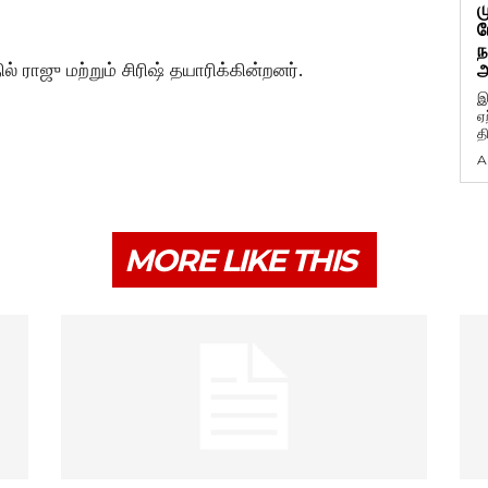
ம
ப
ந
 ராஜு மற்றும் சிரிஷ் தயாரிக்கின்றனர்.
அ
இ
ஏ
த
A
MORE LIKE THIS