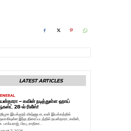
LATEST ARTICLES
ENERAL
யன்தாரா – கவின் நடித்துள்ள ஹாய்
கஸ்ட் 28-ல் ரிலீஸ்!
றிமுக இயக்குநர் விஷ்ணு எடவன் இயக்கத்தில்
ருவாகியுள்ள இந்த திரைப்படத்தில் நயன்தாரா, கவின்,
. பாக்யராஜ், பிரபு, ராதிகா...
ugust 7, 2026