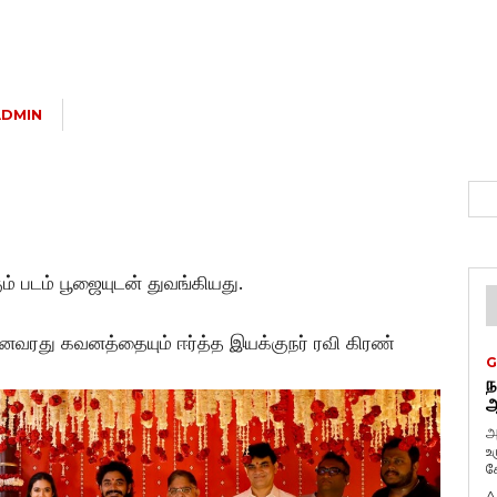
ADMIN
ம் படம் பூஜையுடன் துவங்கியது.
னைவரது கவனத்தையும் ஈர்த்த இயக்குநர் ரவி கிரண்
G
ந
ஆ
அ
உ
கே
A