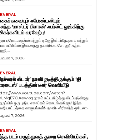
ENERAL
கைச்சுவையும் ஃபேண்டஸியும்
லந்த ‘மாஸ்டர் பிளான்’ ஃபர்ஸ்ட் லுக்கிற்கு
சிகர்களிடம் வரவேற்பு!
த்ரா புரொடக்ஷன்ஸ் மற்றும் டிஜே இன்டர்நேஷனல் மற்றும்
ியா ஃபிலிம்ஸ் இணைந்து தயாரிக்க, செ. ஹரி உத்ரா
ுதி,...
ugust 7, 2026
ENERAL
நேச்சுரல் ஸ்டார்’ நானி நடித்திருக்கும் ‘தி
ாரடைஸ்’ படத்தின் டீசர் வெளியீடு
ttps://www.youtube.com/watch?
=LMqE7OAewkg நரகம் கட்டவிழ்த்து விடப்படுகிறது!
ெருப்பில் ஒரு புதிய சகாப்தம் தொடங்குகிறது! இந்த
ெறியாட்டத்தை காணுங்கள்!- நானி- ஸ்ரீகாந்த் ஒடேலா-...
ugust 7, 2026
ENERAL
ந்த படம் மருத்துவத் துறை செவிலியர்கள்,