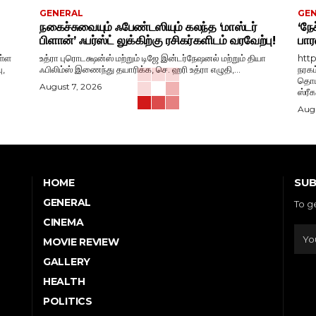
GENERAL
GE
நகைச்சுவையும் ஃபேண்டஸியும் கலந்த ‘மாஸ்டர்
‘நேச
பிளான்’ ஃபர்ஸ்ட் லுக்கிற்கு ரசிகர்களிடம் வரவேற்பு!
பார
ள்ள
உத்ரா புரொடக்ஷன்ஸ் மற்றும் டிஜே இன்டர்நேஷனல் மற்றும் தியா
htt
ு,
ஃபிலிம்ஸ் இணைந்து தயாரிக்க, செ. ஹரி உத்ரா எழுதி,...
நரகம
தொடங
August 7, 2026
ஸ்ரீ
Augu
SUB
HOME
GENERAL
To g
CINEMA
MOVIE REVIEW
GALLERY
HEALTH
POLITICS