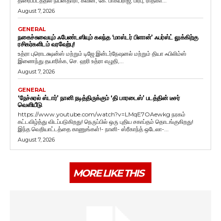
திரைப்படத்தில் நயன்தாரா, கவின், கே. பாக்யராஜ், பிரபு, ராதிகா...
August 7, 2026
GENERAL
நகைச்சுவையும் ஃபேண்டஸியும் கலந்த ‘மாஸ்டர் பிளான்’ ஃபர்ஸ்ட் லுக்கிற்கு
ரசிகர்களிடம் வரவேற்பு!
உத்ரா புரொடக்ஷன்ஸ் மற்றும் டிஜே இன்டர்நேஷனல் மற்றும் தியா ஃபிலிம்ஸ்
இணைந்து தயாரிக்க, செ. ஹரி உத்ரா எழுதி,...
August 7, 2026
GENERAL
‘நேச்சுரல் ஸ்டார்’ நானி நடித்திருக்கும் ‘தி பாரடைஸ்’ படத்தின் டீசர்
வெளியீடு
https://www.youtube.com/watch?v=LMqE7OAewkg நரகம்
கட்டவிழ்த்து விடப்படுகிறது! நெருப்பில் ஒரு புதிய சகாப்தம் தொடங்குகிறது!
இந்த வெறியாட்டத்தை காணுங்கள்!- நானி- ஸ்ரீகாந்த் ஒடேலா-...
August 7, 2026
MORE LIKE THIS