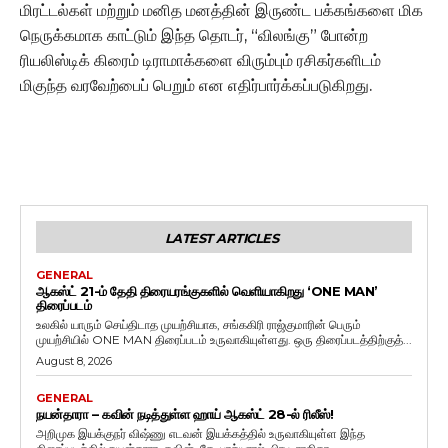
மிரட்டல்கள் மற்றும் மனித மனத்தின் இருண்ட பக்கங்களை மிக
நெருக்கமாக காட்டும் இந்த தொடர், “விலங்கு” போன்ற
ரியலிஸ்டிக் கிரைம் டிராமாக்களை விரும்பும் ரசிகர்களிடம்
மிகுந்த வரவேற்பைப் பெறும் என எதிர்பார்க்கப்படுகிறது.
LATEST ARTICLES
GENERAL
ஆகஸ்ட் 21-ம் தேதி திரையரங்குகளில் வெளியாகிறது ‘ONE MAN’
திரைப்படம்
உலகில் யாரும் செய்திடாத முயற்சியாக, சங்ககிரி ராஜ்குமாரின் பெரும்
முயற்சியில் ONE MAN திரைப்படம் உருவாகியுள்ளது. ஒரு திரைப்படத்திற்குத்...
August 8, 2026
GENERAL
நயன்தாரா – கவின் நடித்துள்ள ஹாய் ஆகஸ்ட் 28-ல் ரிலீஸ்!
அறிமுக இயக்குநர் விஷ்ணு எடவன் இயக்கத்தில் உருவாகியுள்ள இந்த