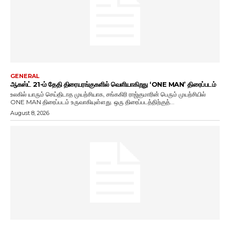
GENERAL
ஆகஸ்ட் 21-ம் தேதி திரையரங்குகளில் வெளியாகிறது ‘ONE MAN’ திரைப்படம்
உலகில் யாரும் செய்திடாத முயற்சியாக, சங்ககிரி ராஜ்குமாரின் பெரும் முயற்சியில்
ONE MAN திரைப்படம் உருவாகியுள்ளது. ஒரு திரைப்படத்திற்குத்...
August 8, 2026