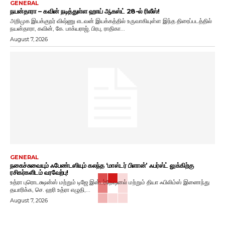
GENERAL
நயன்தாரா – கவின் நடித்துள்ள ஹாய் ஆகஸ்ட் 28-ல் ரிலீஸ்!
அறிமுக இயக்குநர் விஷ்ணு எடவன் இயக்கத்தில் உருவாகியுள்ள இந்த திரைப்படத்தில்
நயன்தாரா, கவின், கே. பாக்யராஜ், பிரபு, ராதிகா...
August 7, 2026
GENERAL
நகைச்சுவையும் ஃபேண்டஸியும் கலந்த ‘மாஸ்டர் பிளான்’ ஃபர்ஸ்ட் லுக்கிற்கு
ரசிகர்களிடம் வரவேற்பு!
உத்ரா புரொடக்ஷன்ஸ் மற்றும் டிஜே இன்டர்நேஷனல் மற்றும் தியா ஃபிலிம்ஸ் இணைந்து
தயாரிக்க, செ. ஹரி உத்ரா எழுதி,...
August 7, 2026