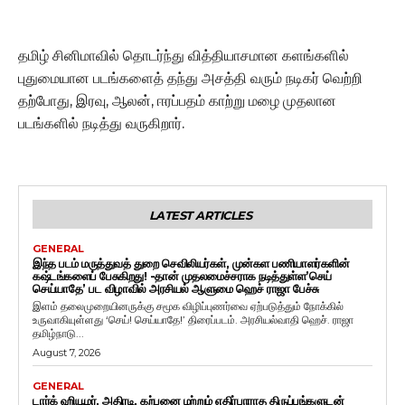
தமிழ் சினிமாவில் தொடர்ந்து வித்தியாசமான களங்களில்
புதுமையான படங்களைத் தந்து அசத்தி வரும் நடிகர் வெற்றி
தற்போது, இரவு, ஆலன், ஈரப்பதம் காற்று மழை முதலான
படங்களில் நடித்து வருகிறார்.
LATEST ARTICLES
GENERAL
இந்த படம் மருத்துவத் துறை செவிலியர்கள், முன்கள பணியாளர்களின்
கஷ்டங்களைப் பேசுகிறது! -தான் முதலமைச்சராக நடித்துள்ள’செய்
செய்யாதே’ பட விழாவில் அரசியல் ஆளுமை ஹெச் ராஜா பேச்சு
இளம் தலைமுறையினருக்கு சமூக விழிப்புணர்வை ஏற்படுத்தும் நோக்கில்
உருவாகியுள்ளது ‘செய்! செய்யாதே!’ திரைப்படம். அரசியல்வாதி ஹெச். ராஜா
தமிழ்நாடு...
August 7, 2026
GENERAL
டார்க் ஹியூமர், அதிரடி, கற்பனை மற்றும் எதிர்பாராத திருப்பங்களுடன்