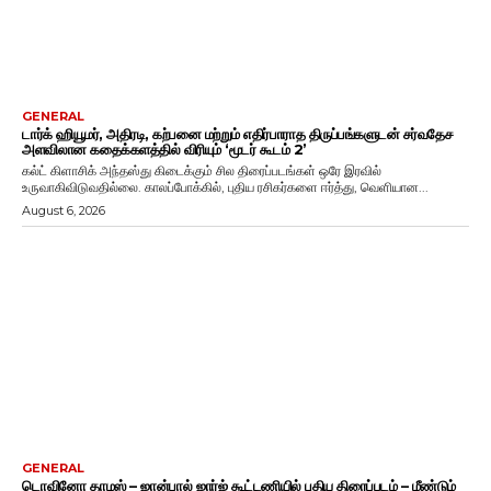
GENERAL
டார்க் ஹியூமர், அதிரடி, கற்பனை மற்றும் எதிர்பாராத திருப்பங்களுடன் சர்வதேச
அளவிலான கதைக்களத்தில் விரியும் ‘மூடர் கூடம் 2’
கல்ட் கிளாசிக் அந்தஸ்து கிடைக்கும் சில திரைப்படங்கள் ஒரே இரவில்
உருவாகிவிடுவதில்லை. காலப்போக்கில், புதிய ரசிகர்களை ஈர்த்து, வெளியான...
August 6, 2026
GENERAL
டொவினோ தாமஸ் – ஜான்பால் ஜார்ஜ் கூட்டணியில் புதிய திரைப்படம் – மீண்டும்