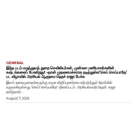
GENERAL
இந்த படம் மருத்துவத் துறை செவிலியர்கள், முன்கள பணியாளர்களின்
கஷ்டங்களைப் பேசுகிறது! -தான் முதலமைச்சராக நடித்துள்ள’செய் செய்யாதே’
பட விழாவில் அரசியல் ஆளுமை ஹெச் ராஜா பேச்சு
இளம் தலைமுறையினருக்கு சமூக விழிப்புணர்வை ஏற்படுத்தும் நோக்கில்
உருவாகியுள்ளது ‘செய்! செய்யாதே!’ திரைப்படம். அரசியல்வாதி ஹெச். ராஜா
தமிழ்நாடு...
August 7, 2026