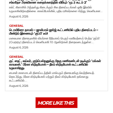
சர்வதேச அளவிலான கதைக்களத்தில் விரியும் ‘மூடர் கூடம் 2’
கல்ட் கிளாசிக் அந்தஸ்து கிடைக்கும் சில திரைப்படங்கள் ஒரே இரவில்
உருவாகிவிடுவதில்லை. காலப்போக்கில், புதிய ரசிகர்களை ஈர்த்து, வெளியான...
August 6, 2026
GENERAL
டொவினோ தாமஸ் – ஜான்பால் ஜார்ஜ் கூட்டணியில் புதிய திரைப்படம் –
மீண்டும் இணையும் ‘குப்பி’ டீம்!
மலையாள திரையுலகில் விமர்சன ரீதியாகப் பெரும் வரவேற்பைப் பெற்ற ‘குப்பி’
(Guppy) திரைப்படம் வெளியாகி 10 ஆண்டுகள் நிறைவடைந்துள்ள...
August 6, 2026
GENERAL
குட் நைட், லவ்வர், குடும்பஸ்தனுக்கு பிறகு மணிகண்டன் நடிக்கும் ‘மக்கள்
காவலன்.’ பிர்லா ஸ்டுடியோஸ் – நீலம் ஸ்டுடியோஸ் கூட்டணியில்
உருவாகிறது.
பைசன் காளமாடன் திரைப்படத்தின் மாபெரும் திரையரங்கு வெற்றியைத்
தொடர்ந்து, பிர்லா ஸ்டுடியோஸ் மற்றும் நீலம் ஸ்டுடியோஸ் தங்களது
கூட்டணியில்...
August 6, 2026
MORE LIKE THIS