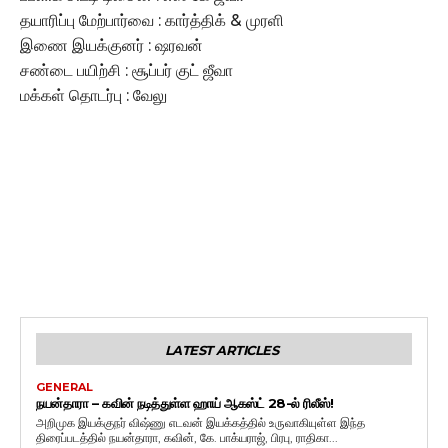
தயாரிப்பு மேற்பார்வை : கார்த்திக் & முரளி
இணை இயக்குனர் : ஷரவன்
சண்டை பயிற்சி : சூப்பர் குட் ஜீவா
மக்கள் தொடர்பு : வேலு
LATEST ARTICLES
GENERAL
நயன்தாரா – கவின் நடித்துள்ள ஹாய் ஆகஸ்ட் 28-ல் ரிலீஸ்!
அறிமுக இயக்குநர் விஷ்ணு எடவன் இயக்கத்தில் உருவாகியுள்ள இந்த
திரைப்படத்தில் நயன்தாரா, கவின், கே. பாக்யராஜ், பிரபு, ராதிகா...