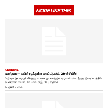
MORE LIKE THIS
GENERAL
நயன்தாரா – கவின் நடித்துள்ள ஹாய் ஆகஸ்ட் 28-ல் ரிலீஸ்!
அறிமுக இயக்குநர் விஷ்ணு எடவன் இயக்கத்தில் உருவாகியுள்ள இந்த திரைப்படத்தில்
நயன்தாரா, கவின், கே. பாக்யராஜ், பிரபு, ராதிகா...
August 7, 2026