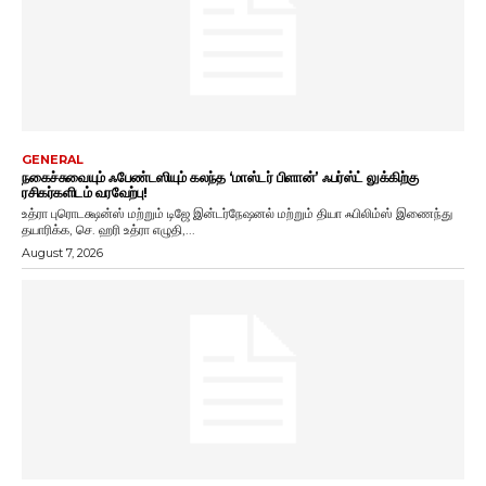
GENERAL
நகைச்சுவையும் ஃபேண்டஸியும் கலந்த ‘மாஸ்டர் பிளான்’ ஃபர்ஸ்ட் லுக்கிற்கு
ரசிகர்களிடம் வரவேற்பு!
உத்ரா புரொடக்ஷன்ஸ் மற்றும் டிஜே இன்டர்நேஷனல் மற்றும் தியா ஃபிலிம்ஸ் இணைந்து
தயாரிக்க, செ. ஹரி உத்ரா எழுதி,...
August 7, 2026