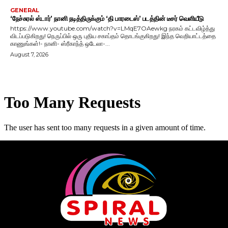
GENERAL
‘நேச்சுரல் ஸ்டார்’ நானி நடித்திருக்கும் ‘தி பாரடைஸ்’ படத்தின் டீசர் வெளியீடு
https://www.youtube.com/watch?v=LMqE7OAewkg நரகம் கட்டவிழ்த்து
விடப்படுகிறது! நெருப்பில் ஒரு புதிய சகாப்தம் தொடங்குகிறது! இந்த வெறியாட்டத்தை
காணுங்கள்!- நானி- ஸ்ரீகாந்த் ஒடேலா-...
August 7, 2026