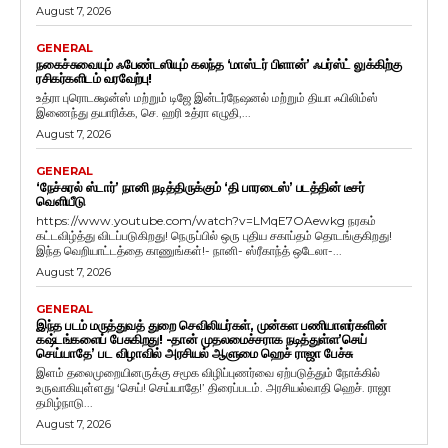
August 7, 2026
GENERAL
நகைச்சுவையும் ஃபேண்டஸியும் கலந்த ‘மாஸ்டர் பிளான்’ ஃபர்ஸ்ட் லுக்கிற்கு
ரசிகர்களிடம் வரவேற்பு!
உத்ரா புரொடக்ஷன்ஸ் மற்றும் டிஜே இன்டர்நேஷனல் மற்றும் தியா ஃபிலிம்ஸ்
இணைந்து தயாரிக்க, செ. ஹரி உத்ரா எழுதி,...
August 7, 2026
GENERAL
‘நேச்சுரல் ஸ்டார்’ நானி நடித்திருக்கும் ‘தி பாரடைஸ்’ படத்தின் டீசர்
வெளியீடு
https://www.youtube.com/watch?v=LMqE7OAewkg நரகம்
கட்டவிழ்த்து விடப்படுகிறது! நெருப்பில் ஒரு புதிய சகாப்தம் தொடங்குகிறது!
இந்த வெறியாட்டத்தை காணுங்கள்!- நானி- ஸ்ரீகாந்த் ஒடேலா-...
August 7, 2026
GENERAL
இந்த படம் மருத்துவத் துறை செவிலியர்கள், முன்கள பணியாளர்களின்
கஷ்டங்களைப் பேசுகிறது! -தான் முதலமைச்சராக நடித்துள்ள’செய்
செய்யாதே’ பட விழாவில் அரசியல் ஆளுமை ஹெச் ராஜா பேச்சு
இளம் தலைமுறையினருக்கு சமூக விழிப்புணர்வை ஏற்படுத்தும் நோக்கில்
உருவாகியுள்ளது ‘செய்! செய்யாதே!’ திரைப்படம். அரசியல்வாதி ஹெச். ராஜா
தமிழ்நாடு...
August 7, 2026