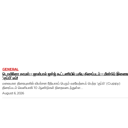
GENERAL
டொவினோ தாமஸ் – ஜான்பால் ஜார்ஜ் கூட்டணியில் புதிய திரைப்படம் – மீண்டும் இணையு
‘குப்பி’ டீம்!
மலையாள திரையுலகில் விமர்சன ரீதியாகப் பெரும் வரவேற்பைப் பெற்ற ‘குப்பி’ (Guppy)
திரைப்படம் வெளியாகி 10 ஆண்டுகள் நிறைவடைந்துள்ள...
August 6, 2026