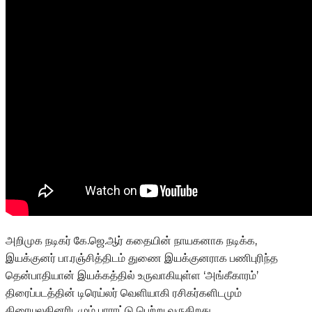
அறிமுக நடிகர் கே.ஜெ.ஆர் கதையின் நாயகனாக நடிக்க,
இயக்குனர் பா.ரஞ்சித்திடம் துணை இயக்குனராக பணிபுரிந்த
தென்பாதியான் இயக்கத்தில் உருவாகியுள்ள ‘அங்கீகாரம்’
திரைப்படத்தின் டிரெய்லர் வெளியாகி ரசிகர்களிடமும்
திரையுலகினரிடமும் பாராட்டு பெற்று வருகிறது.