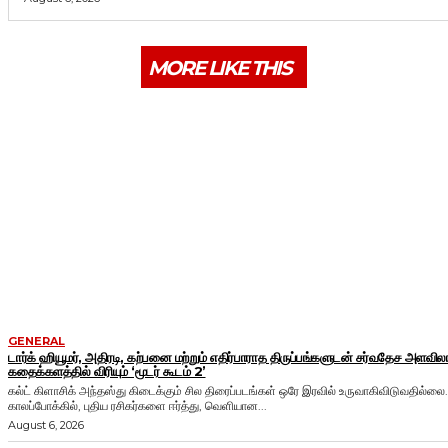
MORE LIKE THIS
GENERAL
டார்க் ஹியூமர், அதிரடி, கற்பனை மற்றும் எதிர்பாராத திருப்பங்களுடன் சர்வதேச அளவி
கதைக்களத்தில் விரியும் ‘மூடர் கூடம் 2’
கல்ட் கிளாசிக் அந்தஸ்து கிடைக்கும் சில திரைப்படங்கள் ஒரே இரவில் உருவாகிவிடுவதில்லை.
காலப்போக்கில், புதிய ரசிகர்களை ஈர்த்து, வெளியான...
August 6, 2026