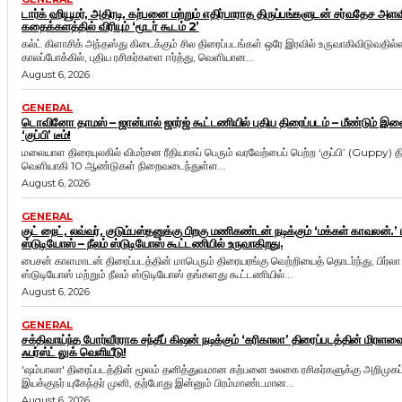
டார்க் ஹியூமர், அதிரடி, கற்பனை மற்றும் எதிர்பாராத திருப்பங்களுடன் சர்வதேச அ
கதைக்களத்தில் விரியும் ‘மூடர் கூடம் 2’
கல்ட் கிளாசிக் அந்தஸ்து கிடைக்கும் சில திரைப்படங்கள் ஒரே இரவில் உருவாகிவிடுவதில
காலப்போக்கில், புதிய ரசிகர்களை ஈர்த்து, வெளியான...
August 6, 2026
GENERAL
டொவினோ தாமஸ் – ஜான்பால் ஜார்ஜ் கூட்டணியில் புதிய திரைப்படம் – மீண்டும் இண
‘குப்பி’ டீம்!
மலையாள திரையுலகில் விமர்சன ரீதியாகப் பெரும் வரவேற்பைப் பெற்ற ‘குப்பி’ (Guppy) த
வெளியாகி 10 ஆண்டுகள் நிறைவடைந்துள்ள...
August 6, 2026
GENERAL
குட் நைட், லவ்வர், குடும்பஸ்தனுக்கு பிறகு மணிகண்டன் நடிக்கும் ‘மக்கள் காவலன்.’ ப
ஸ்டுடியோஸ் – நீலம் ஸ்டுடியோஸ் கூட்டணியில் உருவாகிறது.
பைசன் காளமாடன் திரைப்படத்தின் மாபெரும் திரையரங்கு வெற்றியைத் தொடர்ந்து, பிர்லா
ஸ்டுடியோஸ் மற்றும் நீலம் ஸ்டுடியோஸ் தங்களது கூட்டணியில்...
August 6, 2026
GENERAL
சக்திவாய்ந்த போர்வீரராக சந்தீப் கிஷன் நடிக்கும் ‘கரிகாலா’ திரைப்படத்தின் மிரளவை
ஃபர்ஸ்ட் லுக் வெளியீடு!
'ஷம்பாலா' திரைப்படத்தின் மூலம் தனித்துவமான கற்பனை உலகை ரசிகர்களுக்கு அறிமுகப்
இயக்குநர் யுகேந்தர் முனி, தற்போது இன்னும் பிரம்மாண்டமான...
August 6, 2026