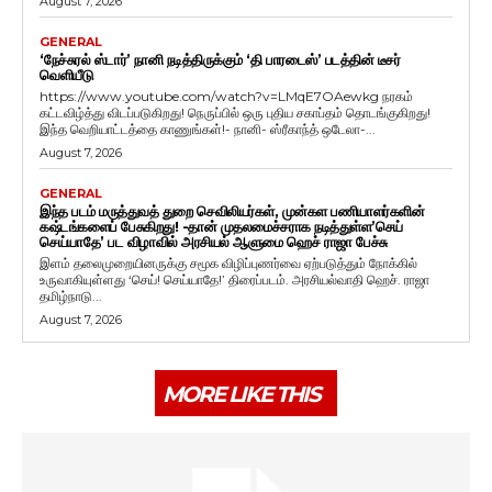
August 7, 2026
GENERAL
‘நேச்சுரல் ஸ்டார்’ நானி நடித்திருக்கும் ‘தி பாரடைஸ்’ படத்தின் டீசர்
வெளியீடு
https://www.youtube.com/watch?v=LMqE7OAewkg நரகம்
கட்டவிழ்த்து விடப்படுகிறது! நெருப்பில் ஒரு புதிய சகாப்தம் தொடங்குகிறது!
இந்த வெறியாட்டத்தை காணுங்கள்!- நானி- ஸ்ரீகாந்த் ஒடேலா-...
August 7, 2026
GENERAL
இந்த படம் மருத்துவத் துறை செவிலியர்கள், முன்கள பணியாளர்களின்
கஷ்டங்களைப் பேசுகிறது! -தான் முதலமைச்சராக நடித்துள்ள’செய்
செய்யாதே’ பட விழாவில் அரசியல் ஆளுமை ஹெச் ராஜா பேச்சு
இளம் தலைமுறையினருக்கு சமூக விழிப்புணர்வை ஏற்படுத்தும் நோக்கில்
உருவாகியுள்ளது ‘செய்! செய்யாதே!’ திரைப்படம். அரசியல்வாதி ஹெச். ராஜா
தமிழ்நாடு...
August 7, 2026
MORE LIKE THIS