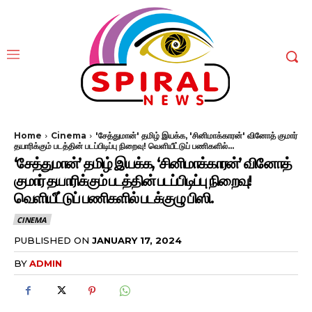
Home
Cinema
'சேத்துமான்' தமிழ் இயக்க, 'சினிமாக்காரன்' வினோத் குமார்
தயாரிக்கும் படத்தின் படப்பிடிப்பு நிறைவு! வெளியீட்டுப் பணிகளில்...
‘சேத்துமான்’ தமிழ் இயக்க, ‘சினிமாக்காரன்’ வினோத்
குமார் தயாரிக்கும் படத்தின் படப்பிடிப்பு நிறைவு!
வெளியீட்டுப் பணிகளில் படக்குழு பிஸி.
CINEMA
PUBLISHED ON
JANUARY 17, 2024
BY
ADMIN