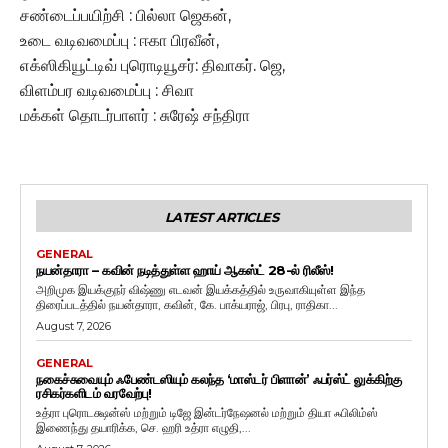
சண்டைப்பயிற்சி : பில்லா ஜெகன்,
உடை வடிவமைப்பு : ஈகா பிரவீன்,
எக்ஸிகியூட்டிவ் புரொடியூசர்: திவாகர். ஜெ,
விளம்பர வடிவமைப்பு : சிவா
மக்கள் தொடர்பாளர் : சுரேஷ் சந்திரா
LATEST ARTICLES
GENERAL
நயன்தாரா – கவின் நடித்துள்ள ஹாய் ஆகஸ்ட் 28-ல் ரிலீஸ்!
அறிமுக இயக்குநர் விஷ்ணு எடவன் இயக்கத்தில் உருவாகியுள்ள இந்த
திரைப்படத்தில் நயன்தாரா, கவின், கே. பாக்யராஜ், பிரபு, ராதிகா...
August 7, 2026
GENERAL
நகைச்சுவையும் ஃபேண்டஸியும் கலந்த ‘மாஸ்டர் பிளான்’ ஃபர்ஸ்ட் லுக்கிற்கு
ரசிகர்களிடம் வரவேற்பு!
உத்ரா புரொடக்ஷன்ஸ் மற்றும் டிஜே இன்டர்நேஷனல் மற்றும் தியா ஃபிலிம்ஸ்
இணைந்து தயாரிக்க, செ. ஹரி உத்ரா எழுதி,...