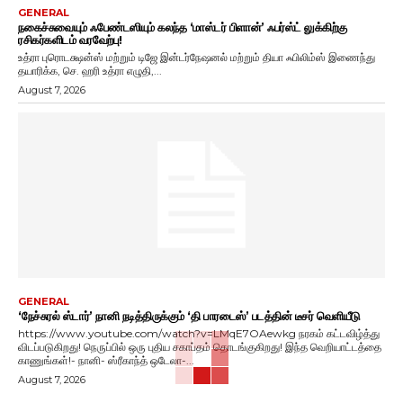
GENERAL
நகைச்சுவையும் ஃபேண்டஸியும் கலந்த ‘மாஸ்டர் பிளான்’ ஃபர்ஸ்ட் லுக்கிற்கு
ரசிகர்களிடம் வரவேற்பு!
உத்ரா புரொடக்ஷன்ஸ் மற்றும் டிஜே இன்டர்நேஷனல் மற்றும் தியா ஃபிலிம்ஸ் இணைந்து
தயாரிக்க, செ. ஹரி உத்ரா எழுதி,...
August 7, 2026
GENERAL
‘நேச்சுரல் ஸ்டார்’ நானி நடித்திருக்கும் ‘தி பாரடைஸ்’ படத்தின் டீசர் வெளியீடு
https://www.youtube.com/watch?v=LMqE7OAewkg நரகம் கட்டவிழ்த்து
விடப்படுகிறது! நெருப்பில் ஒரு புதிய சகாப்தம் தொடங்குகிறது! இந்த வெறியாட்டத்தை
காணுங்கள்!- நானி- ஸ்ரீகாந்த் ஒடேலா-...
August 7, 2026