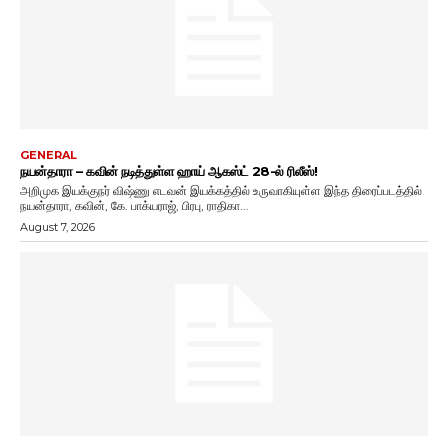
GENERAL
நயன்தாரா – கவின் நடித்துள்ள ஹாய் ஆகஸ்ட் 28-ல் ரிலீஸ்!
அறிமுக இயக்குநர் விஷ்ணு எடவன் இயக்கத்தில் உருவாகியுள்ள இந்த திரைப்படத்தில்
நயன்தாரா, கவின், கே. பாக்யராஜ், பிரபு, ராதிகா...
August 7, 2026