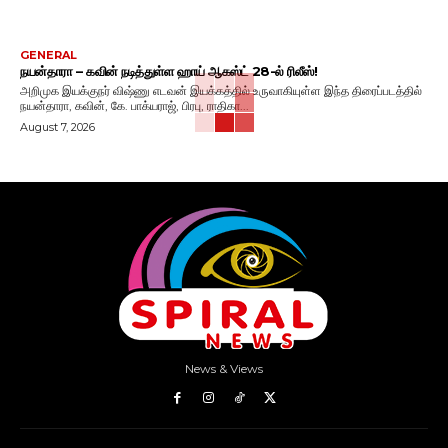
GENERAL
நயன்தாரா – கவின் நடித்துள்ள ஹாய் ஆகஸ்ட் 28-ல் ரிலீஸ்!
அறிமுக இயக்குநர் விஷ்ணு எடவன் இயக்கத்தில் உருவாகியுள்ள இந்த திரைப்படத்தில்
நயன்தாரா, கவின், கே. பாக்யராஜ், பிரபு, ராதிகா...
August 7, 2026
News & Views