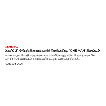
GENERAL
ஆகஸ்ட் 21-ம் தேதி திரையரங்குகளில் வெளியாகிறது ‘ONE MAN’ திரைப்படம்
உலகில் யாரும் செய்திடாத முயற்சியாக, சங்ககிரி ராஜ்குமாரின் பெரும் முயற்சியில்
ONE MAN திரைப்படம் உருவாகியுள்ளது. ஒரு திரைப்படத்திற்குத்...
August 8, 2026