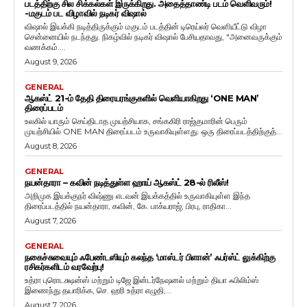
படத்திற்கு சில சிக்கல்கள் இருக்கிறது. அதைத்தாண்டி படம் வெளிவரும்!
-மகுடம் பட விழாவில் நடிகர் விஷால்
விஷால் இயக்கி நடித்திருக்கும் மகுடம் படத்தின் டிரெய்லர் வெளியீட்டு விழா
சென்னையில் நடந்தது. நிகழ்வில் நடிகர் விஷால் பேசியதாவது, "அனைவருக்கும்
வணக்கம்....
August 9, 2026
GENERAL
ஆகஸ்ட் 21-ம் தேதி திரையரங்குகளில் வெளியாகிறது ‘ONE MAN’
திரைப்படம்
உலகில் யாரும் செய்திடாத முயற்சியாக, சங்ககிரி ராஜ்குமாரின் பெரும்
முயற்சியில் ONE MAN திரைப்படம் உருவாகியுள்ளது. ஒரு திரைப்படத்திற்குத்...
August 8, 2026
GENERAL
நயன்தாரா – கவின் நடித்துள்ள ஹாய் ஆகஸ்ட் 28-ல் ரிலீஸ்!
அறிமுக இயக்குநர் விஷ்ணு எடவன் இயக்கத்தில் உருவாகியுள்ள இந்த
திரைப்படத்தில் நயன்தாரா, கவின், கே. பாக்யராஜ், பிரபு, ராதிகா...
August 7, 2026
GENERAL
நகைச்சுவையும் ஃபேண்டஸியும் கலந்த ‘மாஸ்டர் பிளான்’ ஃபர்ஸ்ட் லுக்கிற்கு
ரசிகர்களிடம் வரவேற்பு!
உத்ரா புரொடக்ஷன்ஸ் மற்றும் டிஜே இன்டர்நேஷனல் மற்றும் தியா ஃபிலிம்ஸ்
இணைந்து தயாரிக்க, செ. ஹரி உத்ரா எழுதி,...
August 7, 2026