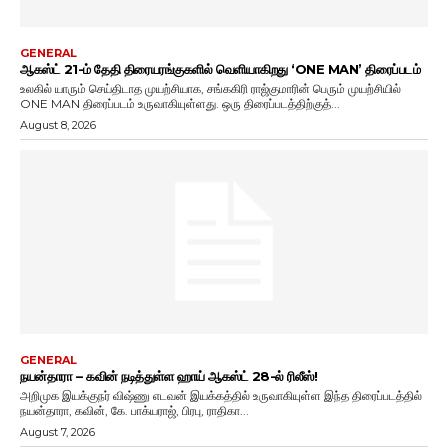
GENERAL
ஆகஸ்ட் 21-ம் தேதி திரையரங்குகளில் வெளியாகிறது ‘ONE MAN’ திரைப்படம்
உலகில் யாரும் செய்திடாத முயற்சியாக, சங்ககிரி ராஜ்குமாரின் பெரும் முயற்சியில்
ONE MAN திரைப்படம் உருவாகியுள்ளது. ஒரு திரைப்படத்திற்குத்...
August 8, 2026
GENERAL
நயன்தாரா – கவின் நடித்துள்ள ஹாய் ஆகஸ்ட் 28-ல் ரிலீஸ்!
அறிமுக இயக்குநர் விஷ்ணு எடவன் இயக்கத்தில் உருவாகியுள்ள இந்த திரைப்படத்தில்
நயன்தாரா, கவின், கே. பாக்யராஜ், பிரபு, ராதிகா...
August 7, 2026