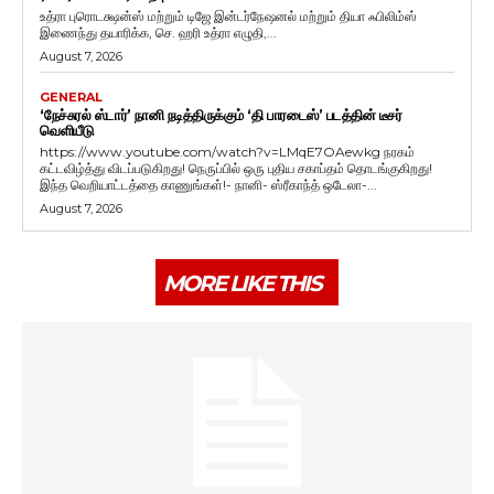
உத்ரா புரொடக்ஷன்ஸ் மற்றும் டிஜே இன்டர்நேஷனல் மற்றும் தியா ஃபிலிம்ஸ்
இணைந்து தயாரிக்க, செ. ஹரி உத்ரா எழுதி,...
August 7, 2026
GENERAL
‘நேச்சுரல் ஸ்டார்’ நானி நடித்திருக்கும் ‘தி பாரடைஸ்’ படத்தின் டீசர்
வெளியீடு
https://www.youtube.com/watch?v=LMqE7OAewkg நரகம்
கட்டவிழ்த்து விடப்படுகிறது! நெருப்பில் ஒரு புதிய சகாப்தம் தொடங்குகிறது!
இந்த வெறியாட்டத்தை காணுங்கள்!- நானி- ஸ்ரீகாந்த் ஒடேலா-...
August 7, 2026
MORE LIKE THIS