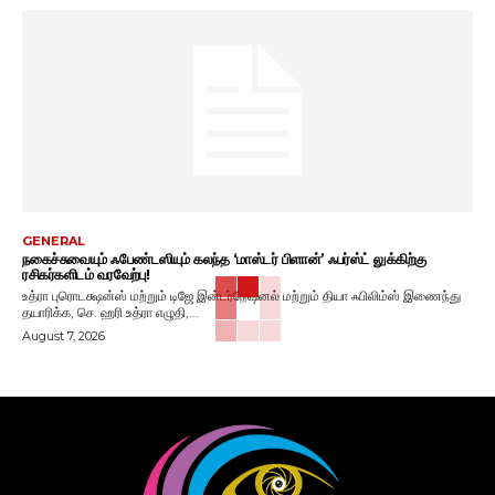
GENERAL
நகைச்சுவையும் ஃபேண்டஸியும் கலந்த ‘மாஸ்டர் பிளான்’ ஃபர்ஸ்ட் லுக்கிற்கு
ரசிகர்களிடம் வரவேற்பு!
உத்ரா புரொடக்ஷன்ஸ் மற்றும் டிஜே இன்டர்நேஷனல் மற்றும் தியா ஃபிலிம்ஸ் இணைந்து
தயாரிக்க, செ. ஹரி உத்ரா எழுதி,...
August 7, 2026