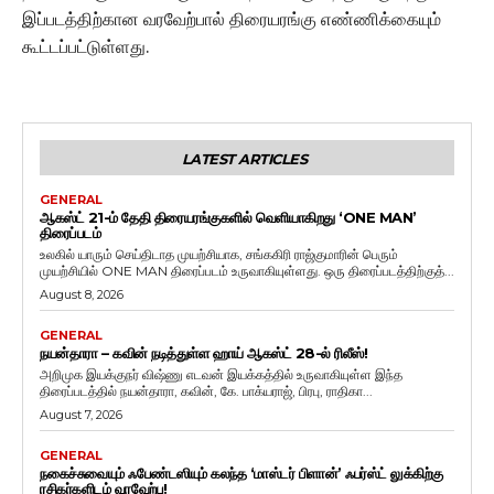
இப்படத்திற்கான வரவேற்பால் திரையரங்கு எண்ணிக்கையும்
கூட்டப்பட்டுள்ளது.
LATEST ARTICLES
GENERAL
ஆகஸ்ட் 21-ம் தேதி திரையரங்குகளில் வெளியாகிறது ‘ONE MAN’
திரைப்படம்
உலகில் யாரும் செய்திடாத முயற்சியாக, சங்ககிரி ராஜ்குமாரின் பெரும்
முயற்சியில் ONE MAN திரைப்படம் உருவாகியுள்ளது. ஒரு திரைப்படத்திற்குத்...
August 8, 2026
GENERAL
நயன்தாரா – கவின் நடித்துள்ள ஹாய் ஆகஸ்ட் 28-ல் ரிலீஸ்!
அறிமுக இயக்குநர் விஷ்ணு எடவன் இயக்கத்தில் உருவாகியுள்ள இந்த
திரைப்படத்தில் நயன்தாரா, கவின், கே. பாக்யராஜ், பிரபு, ராதிகா...
August 7, 2026
GENERAL
நகைச்சுவையும் ஃபேண்டஸியும் கலந்த ‘மாஸ்டர் பிளான்’ ஃபர்ஸ்ட் லுக்கிற்கு
ரசிகர்களிடம் வரவேற்பு!