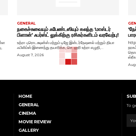
GENERAL
GE
நகைச்சுவையும் ஃபேண்டஸியும் கலந்த ‘மாஸ்டர்
‘நேச
பிளான்’ ஃபர்ஸ்ட் லுக்கிற்கு ரசிகர்களிடம் வரவேற்பு!
பார
ள்ள
உத்ரா புரொடக்ஷன்ஸ் மற்றும் டிஜே இன்டர்நேஷனல் மற்றும் தியா
htt
ு,
ஃபிலிம்ஸ் இணைந்து தயாரிக்க, செ. ஹரி உத்ரா எழுதி,...
நரகம
தொடங
August 7, 2026
ஸ்ரீ
Augu
SUB
HOME
GENERAL
To g
CINEMA
MOVIE REVIEW
GALLERY