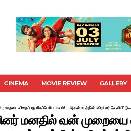
CINEMA
MOVIE REVIEW
GALLERY
ுறையை விதைப்பது மிகப்பெரிய பாவம்! --ஆலன் படத்தின் டிரெய்லர் வெளியீட்டு..
ர் மனதில் வன் முறையை 