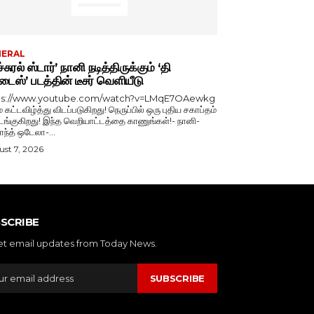
NERAL
்சுரல் ஸ்டார்’ நானி நடித்திருக்கும் ‘தி
டைஸ்’ படத்தின் டீசர் வெளியீடு
ps://www.youtube.com/watch?v=LMqE7OAewkg
் கட்டவிழ்த்து விடப்படுகிறது! நெருப்பில் ஒரு புதிய சகாப்தம்
்குகிறது! இந்த வெறியாட்டத்தை காணுங்கள்!- நானி-
காந்த் ஒடேலா-...
st 7, 2026
SCRIBE
et email updates from Today News.
SUBSCRIBE