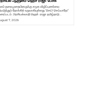
ரசியல் ஆளுமை ஹெச் ராஜா பேச்சு
ளம் தலைமுறையினருக்கு சமூக விழிப்புணர்வை
ற்படுத்தும் நோக்கில் உருவாகியுள்ளது ‘செய்! செய்யாதே!’
ிரைப்படம். அரசியல்வாதி ஹெச். ராஜா தமிழ்நாடு...
ugust 7, 2026