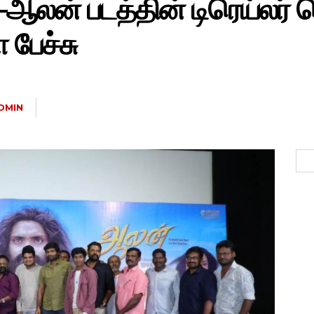
 –ஆலன் படத்தின் டிரெய்லர் வ
 பேச்சு
DMIN