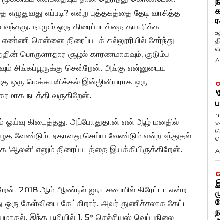
ந
க
ை எழுதுவது எப்படி? என்ற புத்தகத்தை தேடி வாசித்த
ர
் வந்தது. நாமும் ஒரு திரைப்படத்தை தயாரிக்க
உ
எண்ணி சென்னை திரைப்படக் கல்லூரியில் சேர்ந்து
த
எழ
பத்தின் பொருளாதார சூழல் காரணமாகவும், குடும்ப
A
ம் சிங்கப்பூருக்கு சென்றேன். அங்கு என்னுடைய
்கு ஒரு மெக்கானிக்கல் இன்ஜினியராக ஒரு
G
‘
ரமாக நடத்தி வருகிறேன்.
ப
h
ம் ஓய்வு கிடைத்தது. அப்போதுதான் என் ஆழ் மனதில்
v
ந
எழுத வேண்டும். ஏதாவது செய்ய வேண்டும்.என்ற உந்துதல்
வ
 ‘ஆலன்’ எனும் திரைப்படத்தை இயக்கியிருக்கிறேன்.
A
G
இ
றேன். 2018 ஆம் ஆண்டில் ஐநா சபையில் கிரேட்டா என்ற
ம
ப
 ஒரு கேள்வியை கேட்கிறார். அவர் துணிச்சலாக கேட்ட
ந
ாதல். இந்த பூமியில் 1. 5° செல்சியஸ் வெப்பநிலை