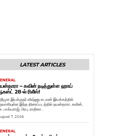
LATEST ARTICLES
ENERAL
யன்தாரா – கவின் நடித்துள்ள ஹாய்
கஸ்ட் 28-ல் ரிலீஸ்!
றிமுக இயக்குநர் விஷ்ணு எடவன் இயக்கத்தில்
ருவாகியுள்ள இந்த திரைப்படத்தில் நயன்தாரா, கவின்,
. பாக்யராஜ், பிரபு, ராதிகா...
ugust 7, 2026
ENERAL