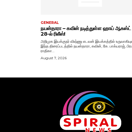
GENERAL
நயன்தாரா – கவின் நடித்துள்ள ஹாய் ஆகஸ்ட்
28-ல் ரிலீஸ்!
அறிமுக இயக்குநர் விஷ்ணு எடவன் இயக்கத்தில் உருவாகியு
இந்த திரைப்படத்தில் நயன்தாரா, கவின், கே. பாக்யராஜ், பிரப
ராதிகா...
August 7, 2026