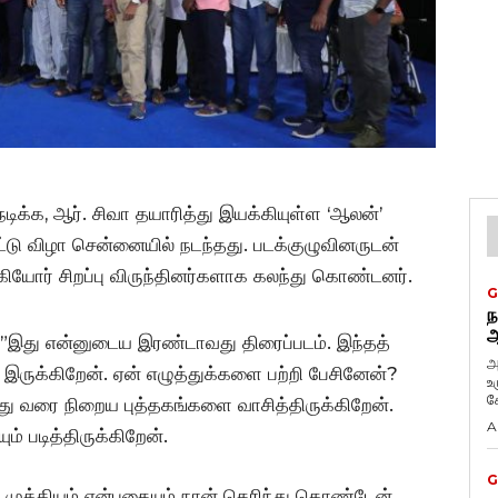
 நடிக்க, ஆர். சிவா தயாரித்து இயக்கியுள்ள ‘ஆலன்’
யீட்டு விழா சென்னையில் நடந்தது. படக்குழுவினருடன்
கியோர் சிறப்பு விருந்தினர்களாக கலந்து கொண்டனர்.
G
ந
ஆ
ு, ”இது என்னுடைய இரண்டாவது திரைப்படம். இந்தத்
அ
ி இருக்கிறேன். ஏன் எழுத்துக்களை பற்றி பேசினேன்?
உ
கே
து வரை நிறைய புத்தகங்களை வாசித்திருக்கிறேன்.
A
் படித்திருக்கிறேன்.
G
ு முக்கியம் என்பதையும் நான் தெரிந்து கொண்டேன்.