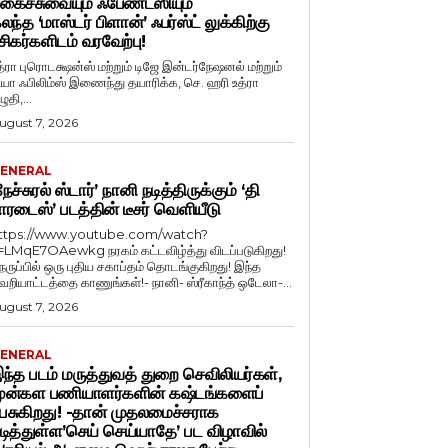
கைச்சுவையும் ஃபேண்டஸியும்
லந்த ‘மாஸ்டர் பிளான்’ ஃபர்ஸ்ட் லுக்கிற்கு
சிகர்களிடம் வரவேற்பு!
த்ரா புரொடக்ஷன்ஸ் மற்றும் டிஜே இன்டர்நேஷனல் மற்றும்
ியா ஃபிலிம்ஸ் இணைந்து தயாரிக்க, செ. ஹரி உத்ரா
ுதி,...
ugust 7, 2026
ENERAL
நேச்சுரல் ஸ்டார்’ நானி நடித்திருக்கும் ‘தி
ாரடைஸ்’ படத்தின் டீசர் வெளியீடு
ttps://www.youtube.com/watch?
=LMqE7OAewkg நரகம் கட்டவிழ்த்து விடப்படுகிறது!
ெருப்பில் ஒரு புதிய சகாப்தம் தொடங்குகிறது! இந்த
ெறியாட்டத்தை காணுங்கள்!- நானி- ஸ்ரீகாந்த் ஒடேலா-...
ugust 7, 2026
ENERAL
ந்த படம் மருத்துவத் துறை செவிலியர்கள்,
ுன்கள பணியாளர்களின் கஷ்டங்களைப்
ேசுகிறது! -தான் முதலமைச்சராக
டித்துள்ள’செய் செய்யாதே’ பட விழாவில்