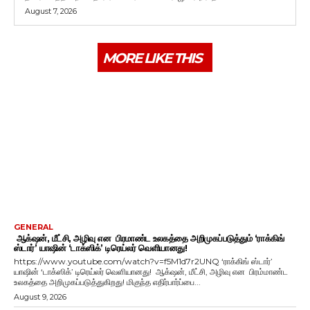
August 7, 2026
MORE LIKE THIS
GENERAL
ஆக்‌ஷன், மீட்சி, அழிவு என பிரமாண்ட உலகத்தை அறிமுகப்படுத்தும் ‘ராக்கிங்
ஸ்டார்’ யாஷின் ‘டாக்ஸிக்’ டிரெய்லர் வெளியானது!
https://www.youtube.com/watch?v=f5M1d7r2UNQ ‘ராக்கிங் ஸ்டார்’
யாஷின் ‘டாக்ஸிக்’ டிரெய்லர் வெளியானது! ஆக்‌ஷன், மீட்சி, அழிவு என பிரம்மாண்ட
உலகத்தை அறிமுகப்படுத்துகிறது! மிகுந்த எதிர்பார்ப்பை...
August 9, 2026