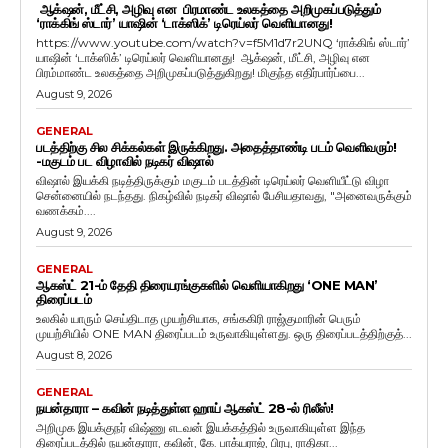
ஆக்‌ஷன், மீட்சி, அழிவு என பிரமாண்ட உலகத்தை அறிமுகப்படுத்தும்
‘ராக்கிங் ஸ்டார்’ யாஷின் ‘டாக்ஸிக்’ டிரெய்லர் வெளியானது!
https://www.youtube.com/watch?v=f5M1d7r2UNQ ‘ராக்கிங் ஸ்டார்’
யாஷின் ‘டாக்ஸிக்’ டிரெய்லர் வெளியானது! ஆக்‌ஷன், மீட்சி, அழிவு என
பிரம்மாண்ட உலகத்தை அறிமுகப்படுத்துகிறது! மிகுந்த எதிர்பார்ப்பை...
August 9, 2026
GENERAL
படத்திற்கு சில சிக்கல்கள் இருக்கிறது. அதைத்தாண்டி படம் வெளிவரும்!
-மகுடம் பட விழாவில் நடிகர் விஷால்
விஷால் இயக்கி நடித்திருக்கும் மகுடம் படத்தின் டிரெய்லர் வெளியீட்டு விழா
சென்னையில் நடந்தது. நிகழ்வில் நடிகர் விஷால் பேசியதாவது, "அனைவருக்கும்
வணக்கம்....
August 9, 2026
GENERAL
ஆகஸ்ட் 21-ம் தேதி திரையரங்குகளில் வெளியாகிறது ‘ONE MAN’
திரைப்படம்
உலகில் யாரும் செய்திடாத முயற்சியாக, சங்ககிரி ராஜ்குமாரின் பெரும்
முயற்சியில் ONE MAN திரைப்படம் உருவாகியுள்ளது. ஒரு திரைப்படத்திற்குத்...
August 8, 2026
GENERAL
நயன்தாரா – கவின் நடித்துள்ள ஹாய் ஆகஸ்ட் 28-ல் ரிலீஸ்!
அறிமுக இயக்குநர் விஷ்ணு எடவன் இயக்கத்தில் உருவாகியுள்ள இந்த
திரைப்படத்தில் நயன்தாரா, கவின், கே. பாக்யராஜ், பிரபு, ராதிகா...