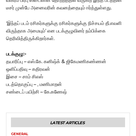
விக்ரம் பிரபு ஸ்டைலான தோற்றத்தில் வருகிற இந்த படத்தின்
டீசர் முன்பே அனைவரின் கவனத்தையும் ஈர்த்துள்ளது.
‘இந்தப் படம் ரசிகர்களுக்கு ரசிகர்களுக்கு நிச்சயம் தீபாவளி
விருந்தாக அமையும்’ என படக்குழுவினர் நம்பிக்கை
தெரிவித்திருக்கிறார்கள்.
படக்குழு:-
தயாரிப்பு – எஸ்.கே. கனிஷ்க் & ஜிகேமணிகண்ணன்
ஒளிப்பதிவு – கதிரவன்
இசை – சாம் சிஎஸ்
படத்தொகுப்பு – , மணிமாறன்
சண்டைப் பயிற்சி – கே.கணேஷ்
LATEST ARTICLES
GENERAL