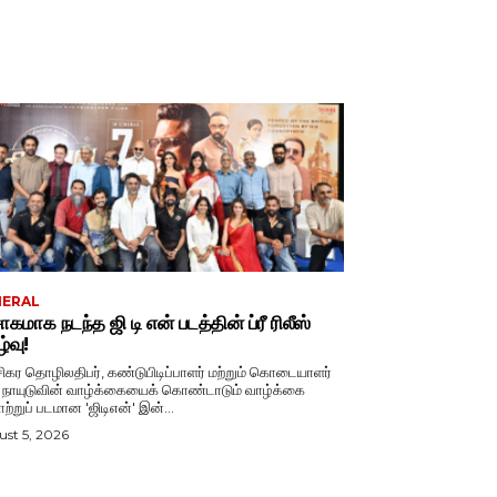
NERAL
சாகமாக நடந்த ஜி டி என் படத்தின் ப்ரீ ரிலீஸ்
்வு!
்சிகர தொழிலதிபர், கண்டுபிடிப்பாளர் மற்றும் கொடையாளர்
ி. நாயுடுவின் வாழ்க்கையைக் கொண்டாடும் வாழ்க்கை
ற்றுப் படமான 'ஜிடிஎன்' இன்...
st 5, 2026