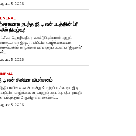
ugust 5, 2026
ENERAL
ற்சாகமாக நடந்த ஜி டி என் படத்தின் ப்ரீ
ிலீஸ் நிகழ்வு!
ுரட்சிகர தொழிலதிபர், கண்டுபிடிப்பாளர் மற்றும்
ொடையாளர் ஜி.டி. நாயுடுவின் வாழ்க்கையைக்
ொண்டாடும் வாழ்க்கை வரலாற்றுப் படமான 'ஜிடிஎன்'
ன்...
ugust 5, 2026
INEMA
ி டி என் சினிமா விமர்சனம்
இந்தியாவின் எடிசன்' என்று போற்றப்படக்கூடிய ஜி டி
யுடுவின் வாழ்க்கை வரலாற்றுப் படைப்பு. ஜி.டி. நாயுடு
ோயம்புத்தூர் அருகிலுள்ள கலங்கல்...
ugust 5, 2026