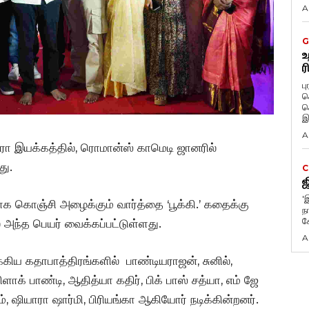
A
G
உ
ர
ப
க
க
இ
A
ரா இயக்கத்தில், ரொமான்ஸ் காமெடி ஜானரில்
து.
C
ஜ
'
 கொஞ்சி அழைக்கும் வார்த்தை ‘பூக்கி.’ கதைக்கு
நா
க
அந்த பெயர் வைக்கப்பட்டுள்ளது.
A
்கிய கதாபாத்திரங்களில் பாண்டியராஜன், சுனில்,
ாக் பாண்டி, ஆதித்யா கதிர், பிக் பாஸ் சத்யா, எம் ஜே
ராம், ஷியாரா ஷார்மி, பிரியங்கா ஆகியோர் நடிக்கின்றனர்.