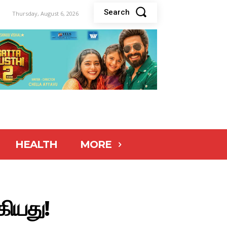
Search
Thursday, August 6, 2026
HEALTH
MORE
கியது!