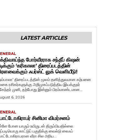
LATEST ARTICLES
ENERAL
க்திவாய்ந்த போர்வீரராக சந்தீப் கிஷன்
டிக்கும் ‘கரிகாலா’ திரைப்படத்தின்
ிரளவைக்கும் ஃபர்ஸ்ட் லுக் வெளியீடு!
ஷம்பாலா' திரைப்படத்தின் மூலம் தனித்துவமான கற்பனை
லகை ரசிகர்களுக்கு அறிமுகப்படுத்திய இயக்குநர்
ுகேந்தர் முனி, தற்போது இன்னும் பிரம்மாண்டமான...
ugust 6, 2026
ENERAL
ோட்டோகிராபர் சினிமா விமர்சனம்
ள்ளே போன யாரும் உயிருடன் திரும்பியதில்லை.
ப்படியொரு காட்டுப் பகுதிக்கு வைல்டு லைஃப்
ோட்டோகிராபரான வீரா சில அரிய...