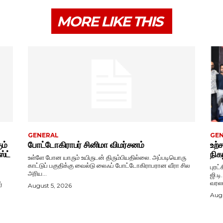
MORE LIKE THIS
GENERAL
GE
ும்
போட்டோகிராபர் சினிமா விமர்சனம்
உற்
்ட்
நிகழ
உள்ளே போன யாரும் உயிருடன் திரும்பியதில்லை. அப்படியொரு
காட்டுப் பகுதிக்கு வைல்டு லைஃப் போட்டோகிராபரான வீரா சில
புரட
அரிய...
ஜி.ட
வரலா
்
August 5, 2026
Augu