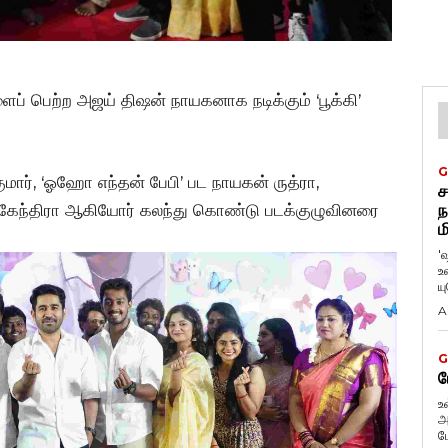
ளைப் பெற்ற அஜய் திஷன் நாயகனாக நடிக்கும் ‘பூக்கி’
G
ுமார், ‘ஓஹோ எந்தன் பேபி’ பட நாயகன் ருத்ரா,
ச
் மகேந்திரா ஆகியோர் கலந்து கொண்டு படக்குழுவினரை
ந
ம
'
உ
ய
A
G
ப
உ
அ
ப