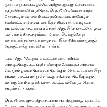
மூன்றாவது படைப்பு. ஒவ்வொன்றிலும் புதுப்புது விசயங்களை
கற்றுக்கொண்டு வருகிறேன். இந்த சீரிஸில் வேலை பார்த்த
அனைவரும் என்னை மிகவும் நம்பினார்கள். எல்லோரும்
சினிமாவில் சாதித்தவர்கள். இந்த சீரிஸ் நன்றாக உருவாக
காரணம், என் டைரக்சன் டீம் தான். ஜெய் இந்த படைப்பின் மூலம்
நண்பராகக் கிடைத்துள்ளார். அவரை இயக்கும்போது
எனக்காகக் கூடுதலாக உழைத்தார். இந்த சீரிஸ் உங்களுக்குப்
பிடிக்கும் என்று நம்புகிறேன்” என்றார்.
நடிகர் ஜெய், ‘‘பொதுவாக படவிழாக்களை டீவியில்
பார்க்கும்போது, படம் பற்றி எல்லோரும் பேசுவதைப் பார்த்தால்,
கொஞ்சம் ஓவராக பேசுவதாக தோன்றும். ஆனால், நாங்கள் இது
தரமான படைப்பு என்று சொல்வது சரியாதனாவே இருக்கும்.
எனக்கு மிக மிக முக்கியமான படைப்பு. எல்லோரும் ஆதரவு
தாருங்கள்” என்றார்.
இந்த சீரிஸை முத்தமிழ் படைப்பகம் தயாரித்துள்ளது. யுகபாரதி,
மோகன் ராஜா, லோகன் மற்றும் இயக்குநர் அருண்ராஜா காமராஜ்