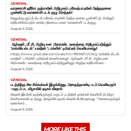
GENERAL
வாரணாசி ஹீரோ ருத்ராவின் அறிமுகம்: மகேஷ்பாபுவின் பிறந்தநாளை
முன்னிட்டு வாரணாசி படக் குழு அசத்தல்!
தெலுங்கு சூப்பர் ஸ்டார் மகேஷ் பாபுவின் பிறந்த நாளை முன்னிட்டு, பெரிதும்
எதிர்பார்க்கப்படும் காவிய திரைப்படமான 'வாரணாசி' படக்குழு...
August 9, 2026
GENERAL
ஆக்‌ஷன், மீட்சி, அழிவு என பிரமாண்ட உலகத்தை அறிமுகப்படுத்தும்
‘ராக்கிங் ஸ்டார்’ யாஷின் ‘டாக்ஸிக்’ டிரெய்லர் வெளியானது!
https://www.youtube.com/watch?v=f5M1d7r2UNQ ‘ராக்கிங் ஸ்டார்’
யாஷின் ‘டாக்ஸிக்’ டிரெய்லர் வெளியானது! ஆக்‌ஷன், மீட்சி, அழிவு என
பிரம்மாண்ட உலகத்தை அறிமுகப்படுத்துகிறது! மிகுந்த எதிர்பார்ப்பை...
August 9, 2026
GENERAL
படத்திற்கு சில சிக்கல்கள் இருக்கிறது. அதைத்தாண்டி படம் வெளிவரும்!
-மகுடம் பட விழாவில் நடிகர் விஷால்
விஷால் இயக்கி நடித்திருக்கும் மகுடம் படத்தின் டிரெய்லர் வெளியீட்டு விழா
சென்னையில் நடந்தது. நிகழ்வில் நடிகர் விஷால் பேசியதாவது, "அனைவருக்கும்
வணக்கம்....
August 9, 2026
MORE LIKE THIS