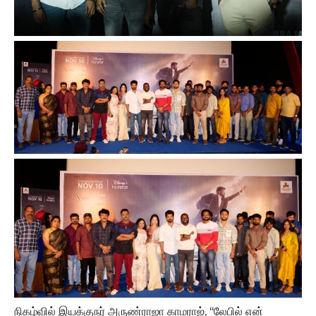
நிகழ்வில் இயக்குநர் அருண்ராஜா காமராஜ், ‘‘லேபில் என்