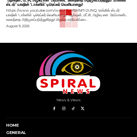
ஸ்டார்’ யாஷின் ‘டாக்ஸிக்’ டிரெய்லர் வெளியானது!
https://www.youtube.com/watch?v=f5M1d7r2UNQ ‘ராக்கிங் ஸ்டார்’
யாஷின் ‘டாக்ஸிக்’ டிரெய்லர் வெளியானது! ஆக்‌ஷன், மீட்சி, அழிவு என பிரம்மாண்ட
உலகத்தை அறிமுகப்படுத்துகிறது! மிகுந்த எதிர்பார்ப்பை...
August 9, 2026
News & Views
HOME
GENERAL