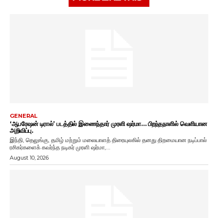
GENERAL
‘ஆபரேஷன் டிரால்’ படத்தில் இணைந்தார் முரளி ஷர்மா… பிறந்தநாளில் வெளியான
அறிவிப்பு.
இந்தி, தெலுங்கு, தமிழ் மற்றும் மலையாளத் திரையுலகில் தனது திறமையான நடிப்பால்
ரசிகர்களைக் கவர்ந்த நடிகர் முரளி ஷர்மா,...
August 10, 2026