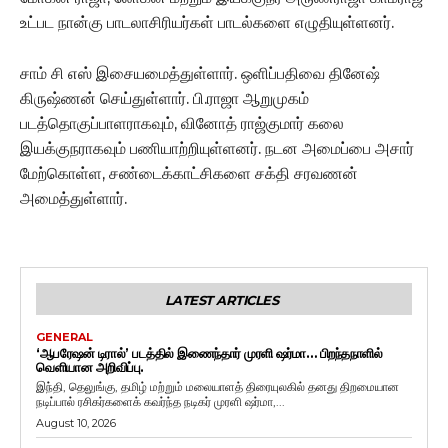
உட்பட நான்கு பாடலாசிரியர்கள் பாடல்களை எழுதியுள்ளனர்.
சாம் சி எஸ் இசையமைத்துள்ளார். ஒளிப்பதிவை தினேஷ்
கிருஷ்ணன் செய்துள்ளார். பி.ராஜா ஆறுமுகம்
படத்தொகுப்பாளராகவும், வினோத் ராஜ்குமார் கலை
இயக்குநராகவும் பணியாற்றியுள்ளனர். நடன அமைப்பை அசார்
மேற்கொள்ள, சண்டைக்காட்சிகளை சக்தி சரவணன்
அமைத்துள்ளார்.
LATEST ARTICLES
GENERAL
‘ஆபரேஷன் டிரால்’ படத்தில் இணைந்தார் முரளி ஷர்மா… பிறந்தநாளில்
வெளியான அறிவிப்பு.
இந்தி, தெலுங்கு, தமிழ் மற்றும் மலையாளத் திரையுலகில் தனது திறமையான
நடிப்பால் ரசிகர்களைக் கவர்ந்த நடிகர் முரளி ஷர்மா,...
August 10, 2026