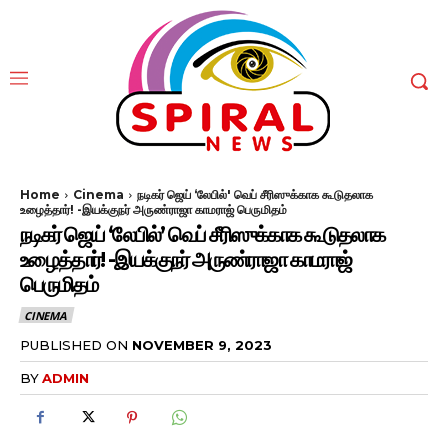
Home
Cinema
நடிகர் ஜெய் ‘லேபில்' வெப் சீரிஸுக்காக கூடுதலாக
உழைத்தார்! -இயக்குநர் அருண்ராஜா காமராஜ் பெருமிதம்
நடிகர் ஜெய் ‘லேபில்’ வெப் சீரிஸுக்காக கூடுதலாக
உழைத்தார்! -இயக்குநர் அருண்ராஜா காமராஜ்
பெருமிதம்
CINEMA
PUBLISHED ON
NOVEMBER 9, 2023
BY
ADMIN