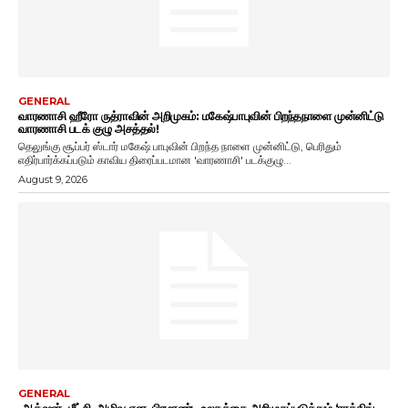
GENERAL
வாரணாசி ஹீரோ ருத்ராவின் அறிமுகம்: மகேஷ்பாபுவின் பிறந்தநாளை முன்னிட்டு
வாரணாசி படக் குழு அசத்தல்!
தெலுங்கு சூப்பர் ஸ்டார் மகேஷ் பாபுவின் பிறந்த நாளை முன்னிட்டு, பெரிதும்
எதிர்பார்க்கப்படும் காவிய திரைப்படமான 'வாரணாசி' படக்குழு...
August 9, 2026
GENERAL
ஆக்‌ஷன், மீட்சி, அழிவு என பிரமாண்ட உலகத்தை அறிமுகப்படுத்தும் ‘ராக்கிங்