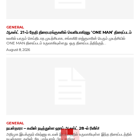
GENERAL
ஆகஸ்ட் 21-ம் தேதி திரையரங்குகளில் வெளியாகிறது ‘ONE MAN’ திரைப்படம்
உலகில் யாரும் செய்திடாத முயற்சியாக, சங்ககிரி ராஜ்குமாரின் பெரும் முயற்சியில்
ONE MAN திரைப்படம் உருவாகியுள்ளது. ஒரு திரைப்படத்திற்குத்...
August 8, 2026
GENERAL
நயன்தாரா – கவின் நடித்துள்ள ஹாய் ஆகஸ்ட் 28-ல் ரிலீஸ்!
அறிமுக இயக்குநர் விஷ்ணு எடவன் இயக்கத்தில் உருவாகியுள்ள இந்த திரைப்படத்தில்
நயன்தாரா, கவின், கே. பாக்யராஜ், பிரபு, ராதிகா...