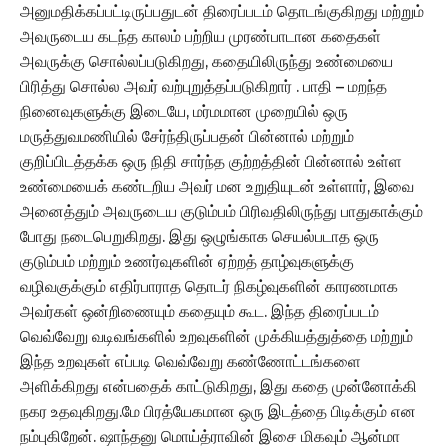
அனுமதிக்கப்பட்டிருப்பதுடன் திரைப்படம் தொடங்குகிறது மற்றும்
அவருடைய கடந்த காலம் பற்றிய முரண்பாடான கதைகள்
அவருக்கு சொல்லப்படுகிறது, கதையிலிருந்து உண்மையை
பிரித்து சொல்ல அவர் வற்புறுத்தப்படுகிறார் . பாதி – மறந்த
நினைவுகளுக்கு இடையே, மர்மமான முறையில் ஒரு
மருத்துவமணியில் சேர்ந்திருப்பதன் பின்னால் மற்றும்
குறிப்பிடத்தக்க ஒரு நிதி சார்ந்த குற்றத்தின் பின்னால் உள்ள
உண்மையைக் கண்டறிய அவர் மன உறுதியுடன் உள்ளார், இவை
அனைத்தும் அவருடைய குடும்பம் பிரிவதிலிருந்து பாதுகாக்கும்
போது நடைபெறுகிறது. இது ஒழுங்காக செயல்படாத ஒரு
குடும்பம் மற்றும் உணர்வுகளின் ஏற்றத் தாழ்வுகளுக்கு
வழிவகுக்கும் எதிர்பாராத தொடர் நிகழ்வுகளின் காரணமாக
அவர்கள் ஒன்றிணையும் கதையும் கூட. இந்த திரைப்படம்
வெவ்வேறு வடிவங்களில் உறவுகளின் முக்கியத்துத்தை மற்றும்
இந்த உறவுகள் எப்படி வெவ்வேறு கண்ணோட்டங்களை
அளிக்கிறது என்பதைக் காட்டுகிறது, இது கதை முன்னோக்கி
நகர உதவுகிறது.மே பிரத்யேகமான ஒரு இடத்தை பிடிக்கும் என
நம்புகிறேன். ஷாந்தனு மொய்த்ராவின் இசை மிகவும் ஆன்மா