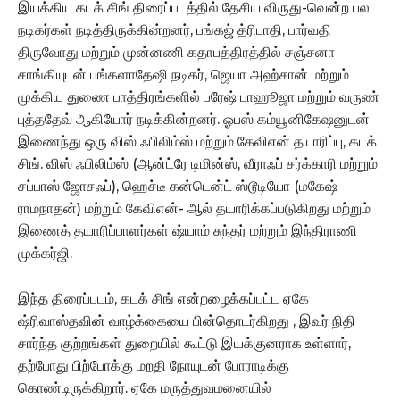
இயக்கிய கடக் சிங் திரைப்படத்தில் தேசிய விருது-வென்ற பல
நடிகர்கள் நடித்திருக்கின்றனர், பங்கஜ் த்ரிபாதி, பார்வதி
திருவோது மற்றும் முன்னணி கதாபத்திரத்தில் சஞ்சனா
சாங்கியுடன் பங்களாதேஷி நடிகர், ஜெயா அஹ்சான் மற்றும்
முக்கிய துணை பாத்திரங்களில் பரேஷ் பாஹூஜா மற்றும் வருண்
புத்ததேவ் ஆகியோர் நடிக்கின்றனர். ஓபஸ் கம்யூனிகேஷனுடன்
இணைந்து ஒரு விஸ் ஃபிலிம்ஸ் மற்றும் கேவிஎன் தயாரிப்பு, கடக்
சிங். விஸ் ஃபிலிம்ஸ் (ஆன்ட்ரே டிமின்ஸ், வீராஃப் சர்க்காரி மற்றும்
சப்பாஸ் ஜோசஃப்), ஹெச்டீ கன்டென்ட் ஸ்டூடியோ (மகேஷ்
ராமநாதன்) மற்றும் கேவிஎன்- ஆல் தயாரிக்கப்படுகிறது மற்றும்
இணைத் தயாரிப்பாளர்கள் ஷ்யாம் சுந்தர் மற்றும் இந்திராணி
முக்கர்ஜி.
இந்த திரைப்படம், கடக் சிங் என்றழைக்கப்பட்ட ஏகே
ஷ்ரிவாஸ்தவின் வாழ்க்கையை பின்தொடர்கிறது , இவர் நிதி
சார்ந்த குற்றங்கள் துறையில் கூட்டு இயக்குனராக உள்ளார்,
தற்போது பிற்போக்கு மறதி நோயுடன் போராடிக்கு
கொண்டிருக்கிறார். ஏகே மருத்துவமனையில்