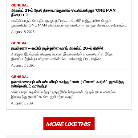
GENERAL
ஆகஸ்ட் 21-ம் தேதி திரையரங்குகளில் வெளியாகிறது ‘ONE MAN’
திரைப்படம்
உலகில் யாரும் செய்திடாத முயற்சியாக, சங்ககிரி ராஜ்குமாரின் பெரும்
முயற்சியில் ONE MAN திரைப்படம் உருவாகியுள்ளது. ஒரு திரைப்படத்திற்குத்...
August 8, 2026
GENERAL
நயன்தாரா – கவின் நடித்துள்ள ஹாய் ஆகஸ்ட் 28-ல் ரிலீஸ்!
அறிமுக இயக்குநர் விஷ்ணு எடவன் இயக்கத்தில் உருவாகியுள்ள இந்த
திரைப்படத்தில் நயன்தாரா, கவின், கே. பாக்யராஜ், பிரபு, ராதிகா...
August 7, 2026
GENERAL
நகைச்சுவையும் ஃபேண்டஸியும் கலந்த ‘மாஸ்டர் பிளான்’ ஃபர்ஸ்ட் லுக்கிற்கு
ரசிகர்களிடம் வரவேற்பு!
உத்ரா புரொடக்ஷன்ஸ் மற்றும் டிஜே இன்டர்நேஷனல் மற்றும் தியா ஃபிலிம்ஸ்
இணைந்து தயாரிக்க, செ. ஹரி உத்ரா எழுதி,...
August 7, 2026
MORE LIKE THIS