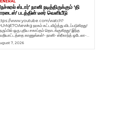
ENERAL
நேச்சுரல் ஸ்டார்’ நானி நடித்திருக்கும் ‘தி
ாரடைஸ்’ படத்தின் டீசர் வெளியீடு
ttps://www.youtube.com/watch?
=LMqE7OAewkg நரகம் கட்டவிழ்த்து விடப்படுகிறது!
ெருப்பில் ஒரு புதிய சகாப்தம் தொடங்குகிறது! இந்த
ெறியாட்டத்தை காணுங்கள்!- நானி- ஸ்ரீகாந்த் ஒடேலா-...
ugust 7, 2026