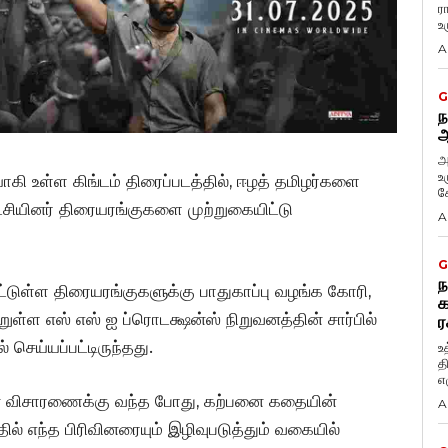
ர
உ
A
G
ந
ஆ
அ
உ
கி உள்ள கிங்டம் திரைப்படத்தில், ஈழத் தமிழர்களை
கே
ட்சியினர் திரையரங்குகளை முற்றுகையிட்டு
A
G
ந
பட்டுள்ள திரையரங்குகளுக்கு பாதுகாப்பு வழங்க கோரி,
க
ுள்ள எஸ் எஸ் ஐ ப்ரொடக்ஷன்ஸ் நிறுவனத்தின் சார்பில்
ர
 செய்யப்பட்டிருந்தது.
உ
த
எழ
முன் விசாரணைக்கு வந்த போது, கற்பனை கதையின்
A
தில் எந்த பிரிவினரையும் இழிவுபடுத்தும் வகையில்