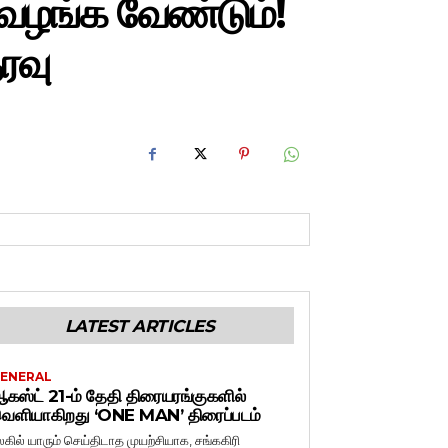
 வழங்க வேண்டும்!
ரவு
LATEST ARTICLES
ENERAL
கஸ்ட் 21-ம் தேதி திரையரங்குகளில்
ெளியாகிறது ‘ONE MAN’ திரைப்படம்
லகில் யாரும் செய்திடாத முயற்சியாக, சங்ககிரி