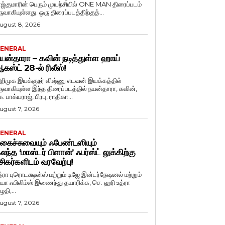
ாஜ்குமாரின் பெரும் முயற்சியில் ONE MAN திரைப்படம்
ருவாகியுள்ளது. ஒரு திரைப்படத்திற்குத்...
ugust 8, 2026
ENERAL
யன்தாரா – கவின் நடித்துள்ள ஹாய்
கஸ்ட் 28-ல் ரிலீஸ்!
றிமுக இயக்குநர் விஷ்ணு எடவன் இயக்கத்தில்
ருவாகியுள்ள இந்த திரைப்படத்தில் நயன்தாரா, கவின்,
. பாக்யராஜ், பிரபு, ராதிகா...
ugust 7, 2026
ENERAL
கைச்சுவையும் ஃபேண்டஸியும்
லந்த ‘மாஸ்டர் பிளான்’ ஃபர்ஸ்ட் லுக்கிற்கு
சிகர்களிடம் வரவேற்பு!
த்ரா புரொடக்ஷன்ஸ் மற்றும் டிஜே இன்டர்நேஷனல் மற்றும்
ியா ஃபிலிம்ஸ் இணைந்து தயாரிக்க, செ. ஹரி உத்ரா
ுதி,...
ugust 7, 2026