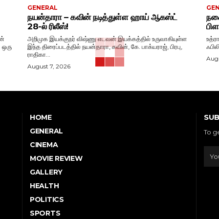
GENERAL
GE
நயன்தாரா – கவின் நடித்துள்ள ஹாய் ஆகஸ்ட்
நகை
28-ல் ரிலீஸ்!
பிள
ன்
அறிமுக இயக்குநர் விஷ்ணு எடவன் இயக்கத்தில் உருவாகியுள்ள
உத்ர
. ஒரு
இந்த திரைப்படத்தில் நயன்தாரா, கவின், கே. பாக்யராஜ், பிரபு,
ஃபில
ராதிகா...
Augu
August 7, 2026
SUB
HOME
GENERAL
To g
CINEMA
MOVIE REVIEW
GALLERY
HEALTH
POLITICS
SPORTS