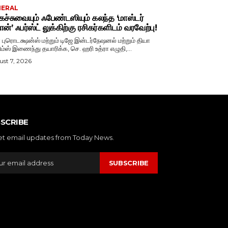
NERAL
ச்சுவையும் ஃபேண்டஸியும் கலந்த ‘மாஸ்டர்
ான்’ ஃபர்ஸ்ட் லுக்கிற்கு ரசிகர்களிடம் வரவேற்பு!
ா புரொடக்ஷன்ஸ் மற்றும் டிஜே இன்டர்நேஷனல் மற்றும் தியா
ிம்ஸ் இணைந்து தயாரிக்க, செ. ஹரி உத்ரா எழுதி,...
st 7, 2026
SCRIBE
et email updates from Today News.
SUBSCRIBE