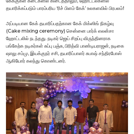
கேக்குகள் கடைகளில் கிடைத்தாலும், ஹோட்டல்களில்
தயாரிக்கப்படும் பாரம்பரிய ‘ரிச் பிளம் கேக்’ உலகளவில் பிரபலம்!
அப்படியான கேக் தயாரிப்பதற்கான கேக் மிக்ஸிங் நிகழ்வு
(Cake mixing ceremony) சென்னை பார்க் எலன்சா
ஹோட்டலில் நடந்தது. நடிகர் ஜெய் சிறப்பு விருந்தினராக
பங்கேற்க நடிகர்கள் சுப்பு பஞ்சு, பிரித்வி பாண்டியராஜன், நடிகை
ஷாலு சம்மு, இயக்குநர் சசி, தயாரிப்பாளர் சுபாஷ் சந்திரபோஸ்
ஆகியோர் கலந்து கொண்டனர்.