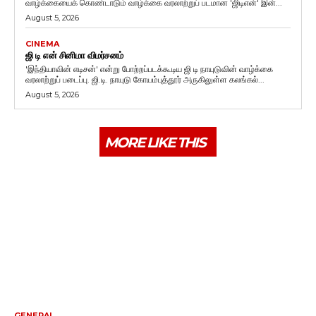
வாழ்க்கையைக் கொண்டாடும் வாழ்க்கை வரலாற்றுப் படமான 'ஜிடிஎன்' இன்...
August 5, 2026
CINEMA
ஜி டி என் சினிமா விமர்சனம்
'இந்தியாவின் எடிசன்' என்று போற்றப்படக்கூடிய ஜி டி நாயுடுவின் வாழ்க்கை
வரலாற்றுப் படைப்பு. ஜி.டி. நாயுடு கோயம்புத்தூர் அருகிலுள்ள கலங்கல்...
August 5, 2026
MORE LIKE THIS
GENERAL