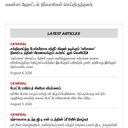
எலன்சா ஹோட்டல் நிர்வாகிகள் செய்திருந்தனர்.
LATEST ARTICLES
GENERAL
சக்திவாய்ந்த போர்வீரராக சந்தீப் கிஷன் நடிக்கும் ‘கரிகாலா’
திரைப்படத்தின் மிரளவைக்கும் ஃபர்ஸ்ட் லுக் வெளியீடு!
'ஷம்பாலா' திரைப்படத்தின் மூலம் தனித்துவமான கற்பனை உலகை
ரசிகர்களுக்கு அறிமுகப்படுத்திய இயக்குநர் யுகேந்தர் முனி, தற்போது இன்னும்
பிரம்மாண்டமான...
August 6, 2026
GENERAL
போட்டோகிராபர் சினிமா விமர்சனம்
உள்ளே போன யாரும் உயிருடன் திரும்பியதில்லை. அப்படியொரு காட்டுப்
பகுதிக்கு வைல்டு லைஃப் போட்டோகிராபரான வீரா சில அரிய...
August 5, 2026
GENERAL
உற்சாகமாக நடந்த ஜி டி என் படத்தின் ப்ரீ ரிலீஸ் நிகழ்வு!
புரட்சிகர தொழிலதிபர், கண்டுபிடிப்பாளர் மற்றும் கொடையாளர் ஜி.டி. நாயுடுவின்