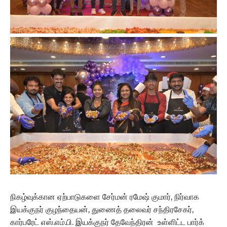
நிகழ்வுக்கான ஏற்பாடுகளை சேர்மன் ரமேஷ் குமார், நிர்வாக
இயக்குநர் குழந்தையன், துணைத் தலைவர் சந்திரசேகர்,
கார்பரேட் எஸ்.எம்.பி. இயக்குநர் தேவேந்திரன் உள்ளிட்ட பார்க்