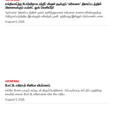
சக்திவாய்ந்த போர்வீரராக சந்தீப் கிஷன் நடிக்கும் ‘கரிகாலா’ திரைப்படத்தின்
மிரளவைக்கும் ஃபர்ஸ்ட் லுக் வெளியீடு!
'ஷம்பாலா' திரைப்படத்தின் மூலம் தனித்துவமான கற்பனை உலகை ரசிகர்களுக்கு
அறிமுகப்படுத்திய இயக்குநர் யுகேந்தர் முனி, தற்போது இன்னும் பிரம்மாண்டமான...
August 6, 2026
GENERAL
போட்டோகிராபர் சினிமா விமர்சனம்
உள்ளே போன யாரும் உயிருடன் திரும்பியதில்லை. அப்படியொரு காட்டுப் பகுதிக்கு
வைல்டு லைஃப் போட்டோகிராபரான வீரா சில அரிய...
August 5, 2026