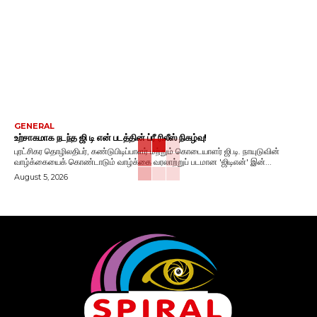
GENERAL
உற்சாகமாக நடந்த ஜி டி என் படத்தின் ப்ரீ ரிலீஸ் நிகழ்வு!
புரட்சிகர தொழிலதிபர், கண்டுபிடிப்பாளர் மற்றும் கொடையாளர் ஜி.டி. நாயுடுவின்
வாழ்க்கையைக் கொண்டாடும் வாழ்க்கை வரலாற்றுப் படமான 'ஜிடிஎன்' இன்...
August 5, 2026